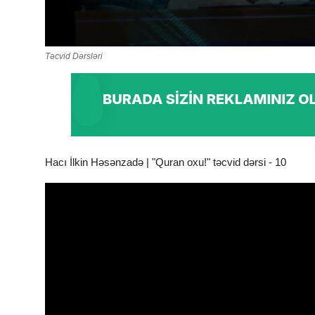
Təcvid Dərsləri
Hacı İlkin Həsənzadə | "Quran oxu!" təcvid dərsi - 10