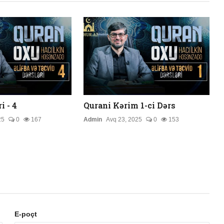
i - 4
Qurani Kərim 1-ci Dərs
25
0
167
Admin
Avq 23, 2025
0
153
E-poçt