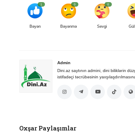
1
0
0
Bəyən
Bəyənmə
Sevgi
Gül
Admin
Dini.az saytının admini, dini biliklərin dü
istifadəçi təcrübəsinin yaxşılaşdırılmasın
Oxşar Paylaşımlar