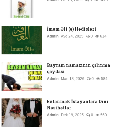
Admin
Okt 13, 2025
0
1473
İmam Əli (ə) Hədisləri
Admin
Avq 24, 2025
0
614
Bayram namazının qılınma
qaydası
Admin
Mart 18, 2026
0
584
Evlənmək İstəyənlərə Dini
Nəsihətlər
Admin
Dek 19, 2025
0
560