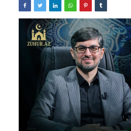
Quran və Təfsir
Şübhələrə Cavab
Xəbərlər
Digər
Namaz
Əhkam
Qalereya