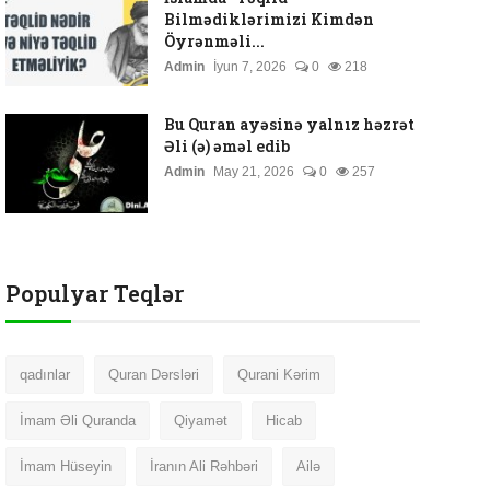
Bilmədiklərimizi Kimdən
Öyrənməli...
Admin
İyun 7, 2026
0
218
Bu Quran ayəsinə yalnız həzrət
Əli (ə) əməl edib
Admin
May 21, 2026
0
257
Populyar Teqlər
qadınlar
Quran Dərsləri
Qurani Kərim
İmam Əli Quranda
Qiyamət
Hicab
İmam Hüseyin
İranın Ali Rəhbəri
Ailə