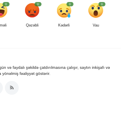
0
0
0
0
məli
Qəzəbli
Kədərli
Vau
zgün və faydalı şəkildə çatdırılmasına çalışır, saytın inkişafı və
a yönəlmiş fəaliyyət göstərir.