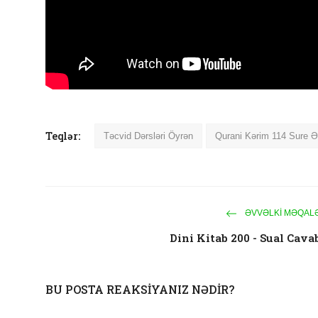
Teqlər:
Təcvid Dərsləri Öyrən
Qurani Kərim 114 Sure 
ƏVVƏLKI MƏQAL
Dini Kitab 200 - Sual Cava
BU POSTA REAKSIYANIZ NƏDIR?