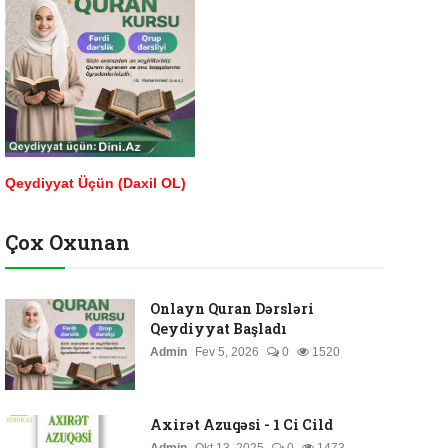
Qeydiyyat Üçün (Daxil OL)
Çox Oxunan
Onlayn Quran Dərsləri
Qeydiyyat Başladı
Admin
Fev 5, 2026
0
1520
Axirət Azuqəsi - 1 Ci Cild