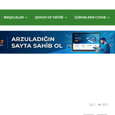
MƏQALƏLƏR
QURAN VƏ TƏFSIR
ŞÜBHƏLƏRƏ CAVAB
0
463