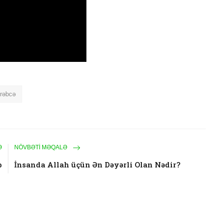
Ərəbcə
Ə
NÖVBƏTI MƏQALƏ
b
İnsanda Allah üçün Ən Dəyərli Olan Nədir?