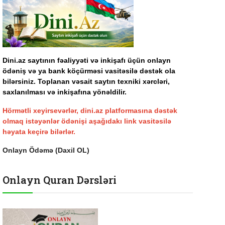
Dini.az saytının fəaliyyəti və inkişafı üçün onlayn
ödəniş və ya bank köçürməsi vasitəsilə dəstək ola
bilərsiniz. Toplanan vəsait saytın texniki xərcləri,
saxlanılması və inkişafına yönəldilir.
Hörmətli xeyirsevərlər, dini.az platformasına dəstək
olmaq istəyənlər ödənişi aşağıdakı link vasitəsilə
həyata keçirə bilərlər.
Onlayn Ödəmə (Daxil OL)
Onlayn Quran Dərsləri