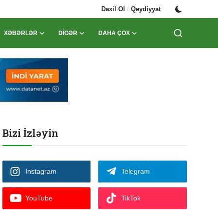
/
Daxil Ol
Qeydiyyat
XƏBƏRLƏR
DIGƏR
DAHA ÇOX
Bizi İzləyin
Instagram
Telegram
YouTube
TikTok