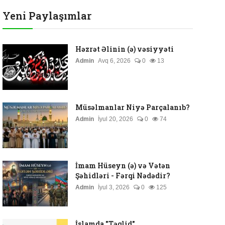
Yeni Paylaşımlar
Həzrət Əlinin (ə) vəsiyyəti
Admin
Avq 6, 2026
0
13
Müsəlmanlar Niyə Parçalanıb?
Admin
İyul 20, 2026
0
74
İmam Hüseyn (ə) və Vətən
Şəhidləri - Fərqi Nədədir?
Admin
İyul 3, 2026
0
125
İslamda "Təqlid"