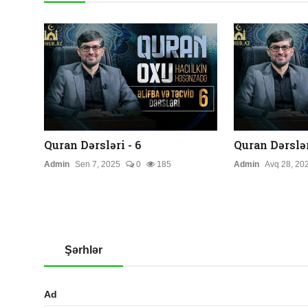
Quran Dərsləri - 6
Quran Dərslər
Admin
Sen 7, 2025
0
185
Admin
Avq 28, 20
Şərhlər
Ad