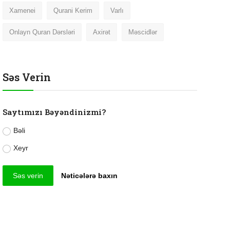
Xamenei
Qurani Kerim
Varlı
Onlayn Quran Dərsləri
Axirət
Məscidlər
Səs Verin
Saytımızı Bəyəndinizmi?
Bəli
Xeyr
Səs verin
Nəticələrə baxın