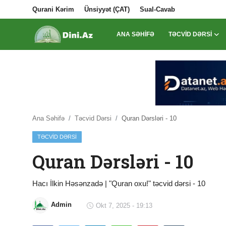
Qurani Kərim
Ünsiyyət (ÇAT)
Sual-Cavab
ANA SƏHIFƏ
TƏCVID DƏRSI
Daxil Ol
Qeydiyyat
Ana Səhifə
Qurani Kərim
Ana Səhifə
Təcvid Dərsi
Quran Dərsləri - 10
TƏCVID DƏRSI
Ünsiyyət (ÇAT)
Quran Dərsləri - 10
Sual-Cavab
Təcvid Dərsi
Hacı İlkin Həsənzadə | "Quran oxu!" təcvid dərsi - 10
Məqalələr
Admin
Okt 7, 2025 - 19:13