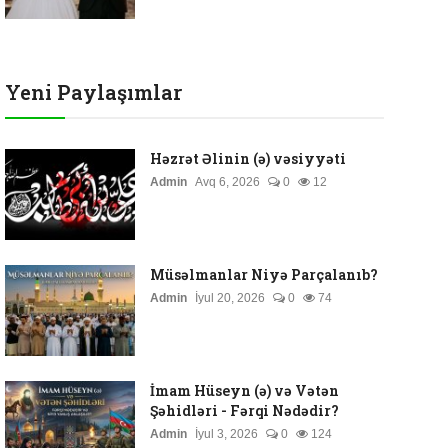
Yeni Paylaşımlar
Həzrət Əlinin (ə) vəsiyyəti
Admin
Avq 6, 2026
0
12
Müsəlmanlar Niyə Parçalanıb?
Admin
İyul 20, 2026
0
74
İmam Hüseyn (ə) və Vətən
Şəhidləri - Fərqi Nədədir?
Admin
İyul 3, 2026
0
124