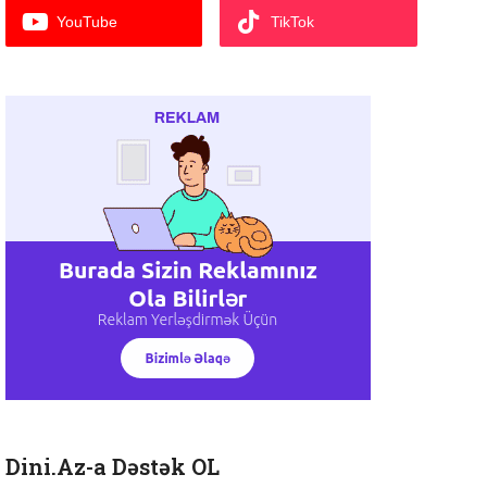
YouTube
TikTok
Dini.Az-a Dəstək OL