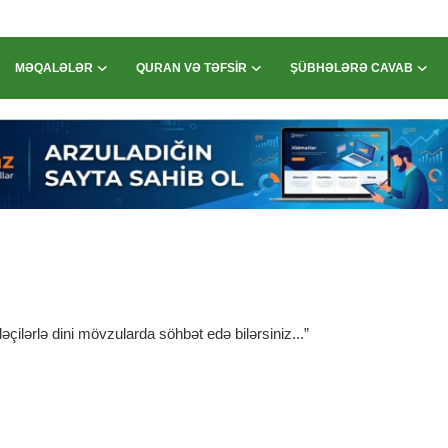
MƏQALƏLƏR
QURAN VƏ TƏFSIR
ŞÜBHƏLƏRƏ CAVAB
çilərlə dini mövzularda söhbət edə bilərsiniz...”