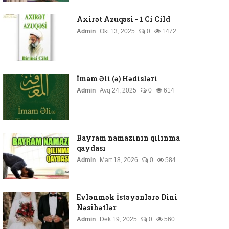
Axirət Azuqəsi - 1 Ci Cild
Admin
Okt 13, 2025
0
1472
İmam Əli (ə) Hədisləri
Admin
Avq 24, 2025
0
614
Bayram namazının qılınma
qaydası
Admin
Mart 18, 2026
0
584
Evlənmək İstəyənlərə Dini
Nəsihətlər
Admin
Dek 19, 2025
0
560