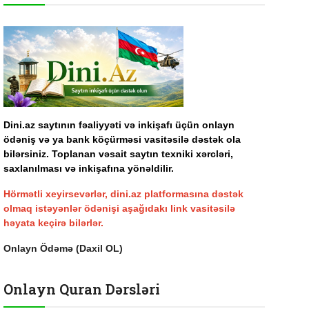
Dini.az saytının fəaliyyəti və inkişafı üçün onlayn
ödəniş və ya bank köçürməsi vasitəsilə dəstək ola
bilərsiniz. Toplanan vəsait saytın texniki xərcləri,
saxlanılması və inkişafına yönəldilir.
Hörmətli xeyirsevərlər, dini.az platformasına dəstək
olmaq istəyənlər ödənişi aşağıdakı link vasitəsilə
həyata keçirə bilərlər.
Onlayn Ödəmə (Daxil OL)
Onlayn Quran Dərsləri