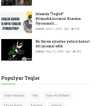
İslamda "Təqlid"
Bilmədiklərimizi Kimdən
Öyrənməli...
Admin
İyun 7, 2026
0
218
Bu Quran ayəsinə yalnız həzrət
Əli (ə) əməl edib
Admin
May 21, 2026
0
256
Populyar Teqlər
İmam Hüseyin
Ailə
İranın Ali Rəhbəri
Qurani Kerim
Xamenei
qadınlar