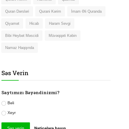
Quran Dərsləri
Qurani Kərim
İmam Əli Quranda
Qiyamət
Hicab
Haram Sevgi
Bibi Heybət Məscidi
Müvəqqəti Kəbin
Namaz Haqqında
Səs Verin
Saytımızı Bəyəndinizmi?
Bəli
Xeyr
Səs verin
Nəticələrə baxın