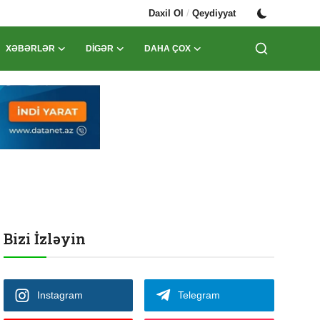
/
Daxil Ol
Qeydiyyat
XƏBƏRLƏR
DIGƏR
DAHA ÇOX
Bizi İzləyin
Instagram
Telegram