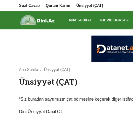
Sual-Cavab
Qurani Kərim
Ünsiyyət (ÇAT)
ANA SƏHIFƏ
TƏCVID DƏRSI
Daxil Ol
Qeydiyyat
Ana Səhifə
Sual-Cavab
Ana Səhifə
Ünsiyyət (ÇAT)
Ünsiyyət (ÇAT)
Qurani Kərim
Ünsiyyət (ÇAT)
“Siz buradan saytımızın çat bölməsinə keçərək digər istifadə
Təcvid Dərsi
Dini Ünsiyyət Daxil OL
Məqalələr