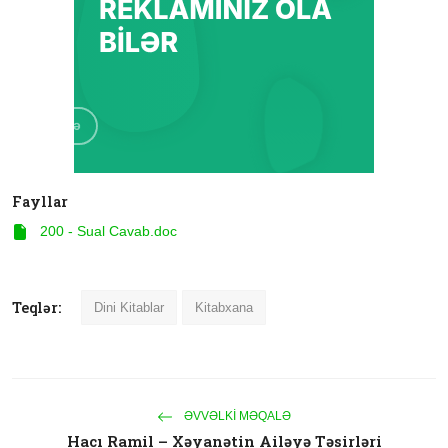
Fayllar
200 - Sual Cavab.doc
Teqlər:
Dini Kitablar
Kitabxana
ƏVVƏLKI MƏQALƏ
Hacı Ramil – Xəyanətin Ailəyə Təsirləri