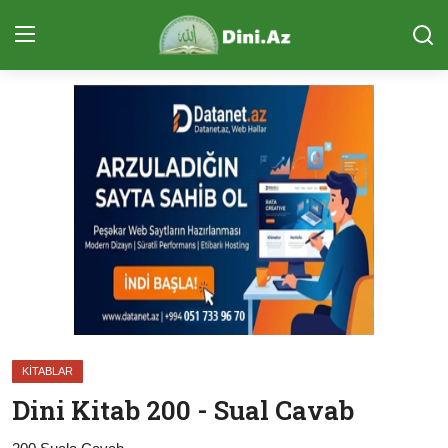
Daxil Ol
Qeydiyyat
Ana Səhifə
Qurani Kərim
Ünsiyyət (ÇAT)
Sual-Cavab
Təcvid Dərsi
KITABLAR
Məqalələr
Dini Kitab 200 - Sual Cavab
Quran və Təfsir