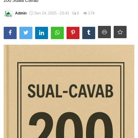
200 Suala Cavab
Şübhələrə Cavab
Admin
Sen 24, 2025 - 23:41
0
179
Xəbərlər
Digər
Namaz
Əhkam
Qalereya