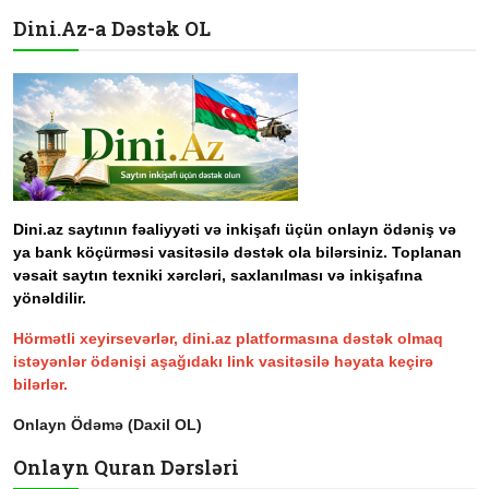
Dini.Az-a Dəstək OL
Dini.az saytının fəaliyyəti və inkişafı üçün onlayn ödəniş və
ya bank köçürməsi vasitəsilə dəstək ola bilərsiniz. Toplanan
vəsait saytın texniki xərcləri, saxlanılması və inkişafına
yönəldilir.
Hörmətli xeyirsevərlər, dini.az platformasına dəstək olmaq
istəyənlər ödənişi aşağıdakı link vasitəsilə həyata keçirə
bilərlər.
Onlayn Ödəmə (Daxil OL)
Onlayn Quran Dərsləri