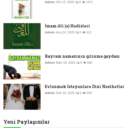
Admin
Okt 13, 2025
0
1471
İmam Əli (ə) Hədisləri
Admin
Avq 24, 2025
0
612
Bayram namazının qılınma qaydası
Admin
Mart 18, 2026
0
582
Evlənmək İstəyənlərə Dini Nəsihətlər
Admin
Dek 19, 2025
0
559
Yeni Paylaşımlar