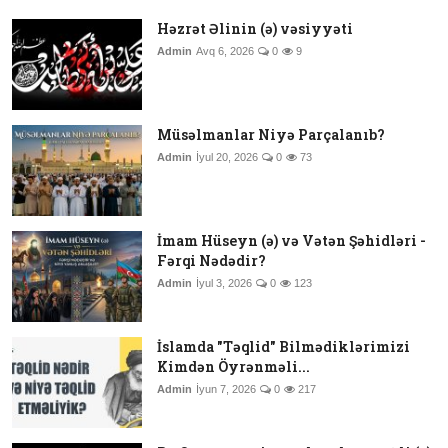
Həzrət Əlinin (ə) vəsiyyəti
Admin
Avq 6, 2026
0
9
Müsəlmanlar Niyə Parçalanıb?
Admin
İyul 20, 2026
0
73
İmam Hüseyn (ə) və Vətən Şəhidləri -
Fərqi Nədədir?
Admin
İyul 3, 2026
0
123
İslamda "Təqlid" Bilmədiklərimizi
Kimdən Öyrənməli...
Admin
İyun 7, 2026
0
217