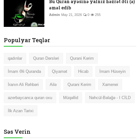
Bu Quran ayəsinə yalnız həzrət Əli (ə)
əməl edib
Admin
May 21, 2026
0
255
Populyar Teqlər
qadınlar
Quran Dərsləri
Qurani Kərim
İmam Əli Quranda
Qiyamət
Hicab
İmam Hüseyin
İranın Ali Rəhbəri
Ailə
Qurani Kerim
Xamenei
azerbaycanca quran oxu
Müqəllid
Nəhcül-Bəlağə - I CİLD
İlk Azan Tarixi
Səs Verin