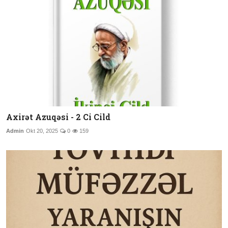
Axirət Azuqəsi - 2 Ci Cild
Admin
Okt 20, 2025
0
159