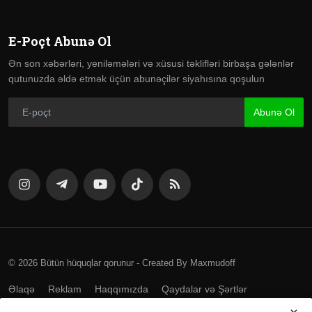
E-Poçt Abunə Ol
Ən son xəbərləri, yeniləmələri və xüsusi təklifləri birbaşa gələnlər
qutunuzda əldə etmək üçün abunəçilər siyahısına qoşulun
Abunə Ol
© 2026 Bütün hüquqlar qorunur - Created By Maxmudoff
Əlaqə
Reklam
Haqqımızda
Qaydalar və Şərtlər