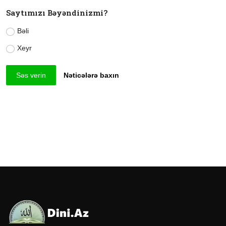
Saytımızı Bəyəndinizmi?
Bəli
Xeyr
Səs verin
Nəticələrə baxın