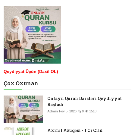
Qeydiyyat Üçün (Daxil OL)
Çox Oxunan
Onlayn Quran Dərsləri Qeydiyyat
Başladı
Admin
Fev 5, 2026
0
1518
Axirət Azuqəsi - 1 Ci Cild