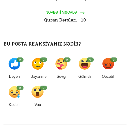
NÖVBƏTI MƏQALƏ
Quran Dərsləri - 10
BU POSTA REAKSIYANIZ NƏDIR?
0
0
0
0
0
Bəyən
Bəyənmə
Sevgi
Gülməli
Qəzəbli
0
0
Kədərli
Vau