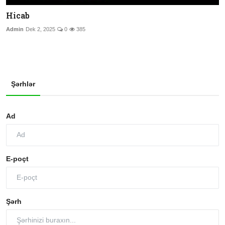
Hicab
Admin
Dek 2, 2025
0
385
Şərhlər
Ad
E-poçt
Şərh