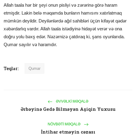
Allah taala hər bir şeyi onun pisliyi və zərərinə görə haram
etmişdir. Lakin belə məqamda bunların hamısını xatırlatmaq
mümkün deyildir. Deyilənlərdə ağıl sahibləri üçün kifayət qədər
xəbərdarlıq vardır. Allah taala istədiyinə hidayət verər və ona
doğru yolu bəxş edər. Nəzərnizə çatdıraq ki, şans oyunlarıda.
Qumar sayılır və haramdır.
Teqlər:
Qumar
ƏVVƏLKI MƏQALƏ
Ərbəyinə Gedə Bilməyən Aşiqin Yuxusu
NÖVBƏTI MƏQALƏ
İntihar etməyin cəzası