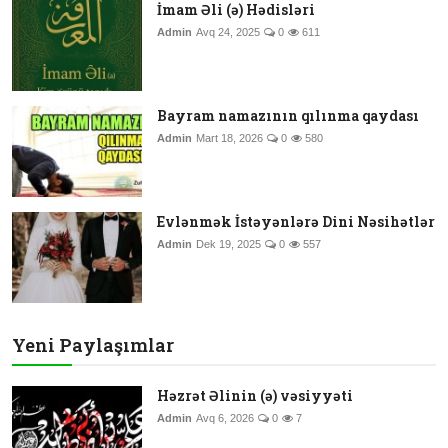
İmam Əli (ə) Hədisləri
Admin
Avq 24, 2025
0
611
Bayram namazının qılınma qaydası
Admin
Mart 18, 2026
0
580
Evlənmək İstəyənlərə Dini Nəsihətlər
Admin
Dek 19, 2025
0
557
Yeni Paylaşımlar
Həzrət Əlinin (ə) vəsiyyəti
Admin
Avq 6, 2026
0
7