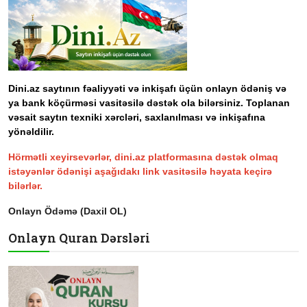
Dini.az saytının fəaliyyəti və inkişafı üçün onlayn ödəniş və
ya bank köçürməsi vasitəsilə dəstək ola bilərsiniz. Toplanan
vəsait saytın texniki xərcləri, saxlanılması və inkişafına
yönəldilir.
Hörmətli xeyirsevərlər, dini.az platformasına dəstək olmaq
istəyənlər ödənişi aşağıdakı link vasitəsilə həyata keçirə
bilərlər.
Onlayn Ödəmə (Daxil OL)
Onlayn Quran Dərsləri