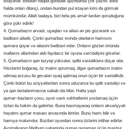
istəyərlər. Belələri haqda gündəlik qəzetlərdə çox yazılır. Belə
halda onları dilənçi, ondan-bundan pul istəyən kimi də görmək
mümkündür. Allah taalaya, bizi belə pis əməl¬lərdən qoruduğuna
görə şükr edirik!
4. Qumarbazın arvadı, uşaqları və ailəsi ən pis güzəranlı və
bədbəxt ailədir. Çünki qumarbaz evində olanların hamısını
qumara qoyar və ailəsini bədbəxt edər. Onların gözləri önündə
mallarını əllərindən alıb faydasız bir oyuna xərclədiyini görərlər.
5. Qumarbazın qan təzyiqi yüksələr, qəlbi xəstəliklərə düçar olar.
Hisslərini boğaraq, öz malını qorumaq, digər qumarbazın malını
udmaq arzusu ilə gecələri oyaq qalmaq onun üçün bir xəstəlikdir.
Çünki bütün bu əziyyətlərdən sonra uduzarsa bu qəlb xəstəliyi və
ya qan laxtalanmasına səbəb ola bilər. Hətta yaşlı
qumar¬bazların çoxu, oyun vaxtı səhhətlərini yoxlamaq üçün
özləri ilə həkim də gətirirlər. Buna baxmayaraq onların əksəriyyəti
həyatını qumar masası arxasında itirirlər. Bunu hamı bilir və
hamıya məlumdur. Bəziləri oyundan sonra özlərini intihar edirlər.
Avstraliyanın Melburn şəhərində qumar oynamaq üçün məşhur