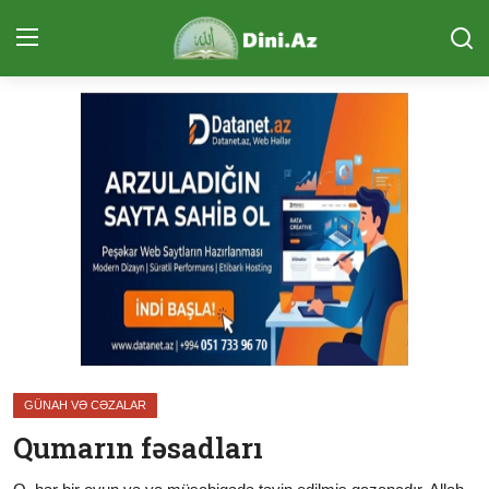
Daxil Ol
Qeydiyyat
Ana Səhifə
Sual-Cavab
Qurani Kərim
Ünsiyyət (ÇAT)
Təcvid Dərsi
GÜNAH VƏ CƏZALAR
Məqalələr
Qumarın fəsadları
Quran və Təfsir