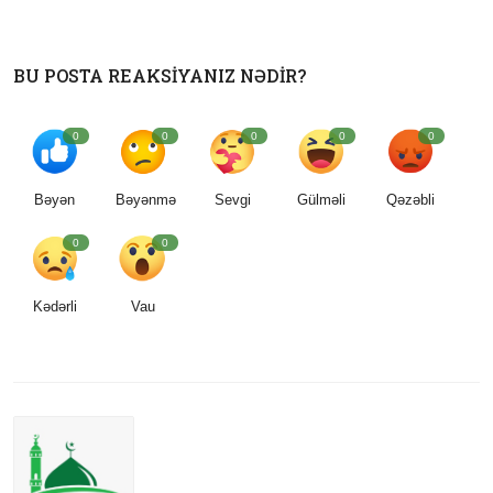
BU POSTA REAKSIYANIZ NƏDIR?
0
0
0
0
0
Bəyən
Bəyənmə
Sevgi
Gülməli
Qəzəbli
0
0
Kədərli
Vau