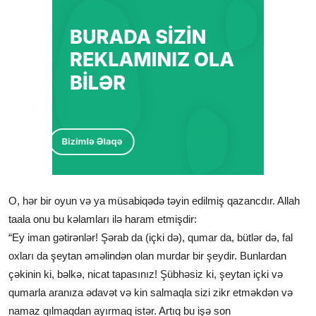
O, hər bir oyun və ya müsabiqədə təyin edilmiş qazancdır. Allah
taala onu bu kəlamları ilə haram etmişdir:
“Ey iman gətirənlər! Şərab da (içki də), qumar da, bütlər də, fal
oxları da şeytan əməlindən olan murdar bir şeydir. Bunlardan
çəkinin ki, bəlkə, nicat tapasınız! Şübhəsiz ki, şeytan içki və
qumarla aranıza ədavət və kin salmaqla sizi zikr etməkdən və
namaz qılmaqdan ayırmaq istər. Artıq bu işə son