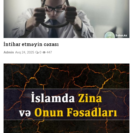
İntihar etməyin cəzası
Admin
Avq 24, 2025
0
447