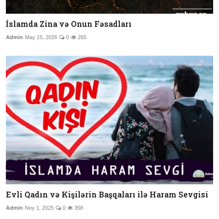
İslamda Zina və Onun Fəsadları
Admin
May 15, 2026
0
265
Evli Qadın və Kişilərin Başqaları ilə Haram Sevgisi
Admin
Noy 1, 2025
0
358