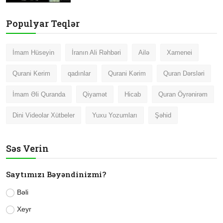
Populyar Teqlər
İmam Hüseyin
İranın Ali Rəhbəri
Ailə
Xamenei
Qurani Kerim
qadınlar
Qurani Kərim
Quran Dərsləri
İmam Əli Quranda
Qiyamət
Hicab
Quran Öyrənirəm
Dini Videolar Xütbeler
Yuxu Yozumları
Şəhid
Səs Verin
Saytımızı Bəyəndinizmi?
Bəli
Xeyr