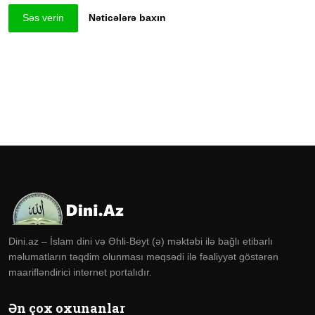
Səs verin
Nəticələrə baxın
Dini.az – İslam dini və Əhli-Beyt (ə) məktəbi ilə bağlı etibarlı
məlumatların təqdim olunması məqsədi ilə fəaliyyət göstərən
maarifləndirici internet portalıdır.
Ən çox oxunanlar