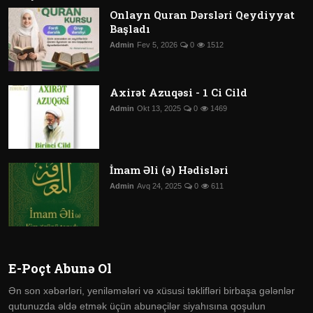
Onlayn Quran Dərsləri Qeydiyyat
Başladı
Admin
Fev 5, 2026
0
1512
Axirət Azuqəsi - 1 Ci Cild
Admin
Okt 13, 2025
0
1469
İmam Əli (ə) Hədisləri
Admin
Avq 24, 2025
0
611
E-Poçt Abunə Ol
Ən son xəbərləri, yeniləmələri və xüsusi təklifləri birbaşa gələnlər
qutunuzda əldə etmək üçün abunəçilər siyahısına qoşulun