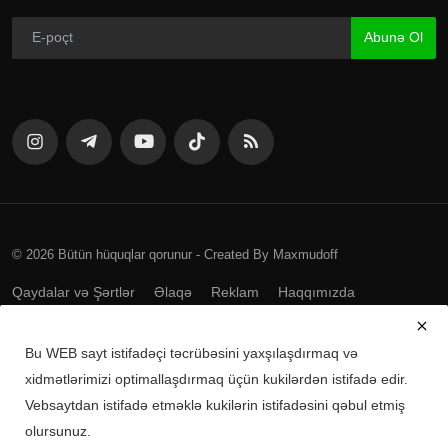
Abunə Ol
© 2026 Bütün hüquqlar qorunur - Created By Maxmudoff
Qaydalar və Şərtlər
Əlaqə
Reklam
Haqqımızda
Bu WEB sayt istifadəçi təcrübəsini yaxşılaşdırmaq və
Mobil tətbiqləri yükləyin
xidmətlərimizi optimallaşdırmaq üçün kukilərdən istifadə edir.
Vebsaytdan istifadə etməklə kukilərin istifadəsini qəbul etmiş
Android üçün yüklə
olursunuz.