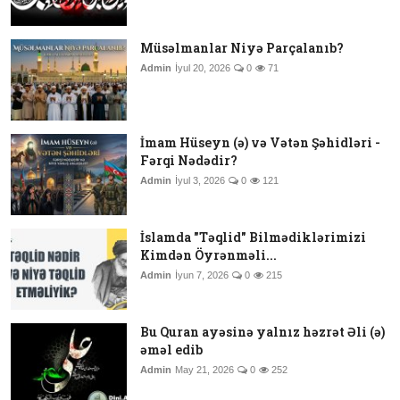
Müsəlmanlar Niyə Parçalanıb?
Admin
İyul 20, 2026
0
71
İmam Hüseyn (ə) və Vətən Şəhidləri -
Fərqi Nədədir?
Admin
İyul 3, 2026
0
121
İslamda "Təqlid" Bilmədiklərimizi
Kimdən Öyrənməli...
Admin
İyun 7, 2026
0
215
Bu Quran ayəsinə yalnız həzrət Əli (ə)
əməl edib
Admin
May 21, 2026
0
252