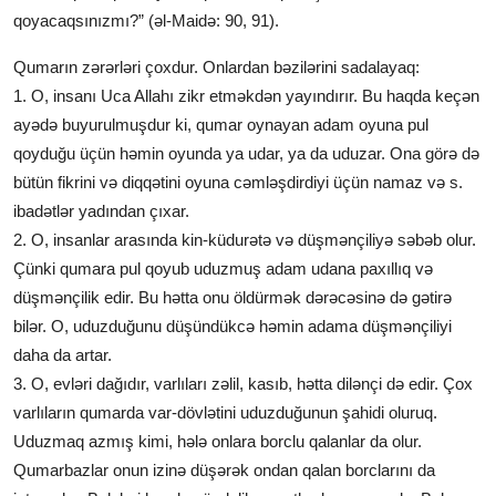
qoyacaqsınızmı?” (əl-Maidə: 90, 91).
Qumarın zərərləri çoxdur. Onlardan bəzilərini sadalayaq:
1. O, insanı Uca Allahı zikr etməkdən yayındırır. Bu haqda keçən
ayədə buyurulmuşdur ki, qumar oynayan adam oyuna pul
qoyduğu üçün həmin oyunda ya udar, ya da uduzar. Ona görə də
bütün fikrini və diqqətini oyuna cəmləşdirdiyi üçün namaz və s.
ibadətlər yadından çıxar.
2. O, insanlar arasında kin-küdurətə və düşmənçiliyə səbəb olur.
Çünki qumara pul qoyub uduzmuş adam udana paxıllıq və
düşmənçilik edir. Bu hətta onu öldürmək dərəcəsinə də gətirə
bilər. O, uduzduğunu düşündükcə həmin adama düşmənçiliyi
daha da artar.
3. O, evləri dağıdır, varlıları zəlil, kasıb, hətta dilənçi də edir. Çox
varlıların qumarda var-dövlətini uduzduğunun şahidi oluruq.
Uduzmaq azmış kimi, hələ onlara borclu qalanlar da olur.
Qumarbazlar onun izinə düşərək ondan qalan borclarını da