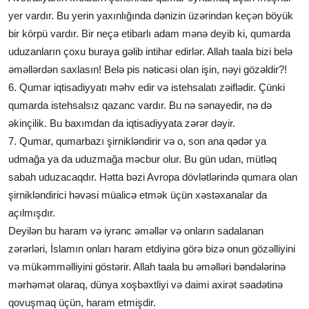
yer vardır. Bu yerin yaxınlığında dənizin üzərindən keçən böyük
bir körpü vardır. Bir neçə etibarlı adam mənə deyib ki, qumarda
uduzanların çoxu buraya gəlib intihar edirlər. Allah taala bizi belə
əməllərdən saxlasın! Belə pis nəticəsi olan işin, nəyi gözəldir?!
6. Qumar iqtisadiyyatı məhv edir və istehsalatı zəiflədir. Çünki
qumarda istehsalsız qazanc vardır. Bu nə sənayedir, nə də
əkinçilik. Bu baxımdan da iqtisadiyyata zərər dəyir.
7. Qumar, qumarbazı şirnikləndirir və o, son ana qədər ya
udmağa ya da uduzmağa məcbur olur. Bu gün udan, mütləq
sabah uduzacaqdır. Hətta bəzi Avropa dövlətlərində qumara olan
şirnikləndirici həvəsi müalicə etmək üçün xəstəxanalar da
açılmışdır.
Deyilən bu haram və iyrənc əməllər və onların sadalanan
zərərləri, İslamın onları haram etdiyinə görə bizə onun gözəlliyini
və mükəmməlliyini göstərir. Allah taala bu əməlləri bəndələrinə
mərhəmət olaraq, dünya xoşbəxtliyi və daimi axirət səadətinə
qovuşmaq üçün, haram etmişdir.