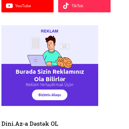
YouTube
TikTok
Dini.Az-a Dəstək OL