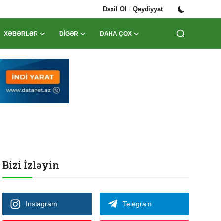
/
Daxil Ol
Qeydiyyat
XƏBƏRLƏR
DIGƏR
DAHA ÇOX
Bizi İzləyin
Instagram
Telegram