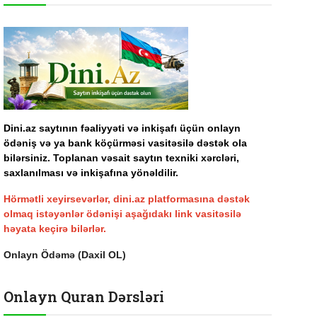
Dini.az saytının fəaliyyəti və inkişafı üçün onlayn
ödəniş və ya bank köçürməsi vasitəsilə dəstək ola
bilərsiniz. Toplanan vəsait saytın texniki xərcləri,
saxlanılması və inkişafına yönəldilir.
Hörmətli xeyirsevərlər, dini.az platformasına dəstək
olmaq istəyənlər ödənişi aşağıdakı link vasitəsilə
həyata keçirə bilərlər.
Onlayn Ödəmə (Daxil OL)
Onlayn Quran Dərsləri