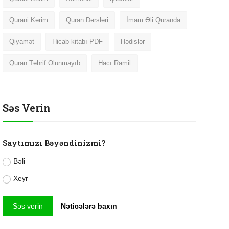
Qurani Kərim
Quran Dərsləri
İmam Əli Quranda
Qiyamət
Hicab kitabı PDF
Hədislər
Quran Təhrif Olunmayıb
Hacı Ramil
Səs Verin
Saytımızı Bəyəndinizmi?
Bəli
Xeyr
Səs verin
Nəticələrə baxın