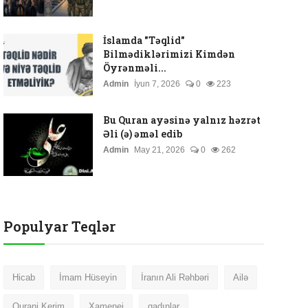
İslamda "Təqlid"
Bilmədiklərimizi Kimdən
Öyrənməli...
Admin
İyun 7, 2026
0
223
Bu Quran ayəsinə yalnız həzrət
Əli (ə) əməl edib
Admin
May 21, 2026
0
262
Populyar Teqlər
Hicab
İmam Hüseyin
İranın Ali Rəhbəri
Ailə
Qurani Kerim
Xamenei
qadınlar