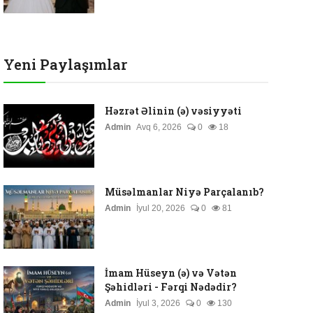
Yeni Paylaşımlar
Həzrət Əlinin (ə) vəsiyyəti
Admin
Avq 6, 2026
0
18
Müsəlmanlar Niyə Parçalanıb?
Admin
İyul 20, 2026
0
81
İmam Hüseyn (ə) və Vətən
Şəhidləri - Fərqi Nədədir?
Admin
İyul 3, 2026
0
130