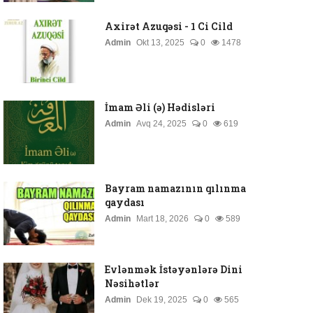
Axirət Azuqəsi - 1 Ci Cild
Admin
Okt 13, 2025
0
1478
İmam Əli (ə) Hədisləri
Admin
Avq 24, 2025
0
619
Bayram namazının qılınma
qaydası
Admin
Mart 18, 2026
0
589
Evlənmək İstəyənlərə Dini
Nəsihətlər
Admin
Dek 19, 2025
0
565