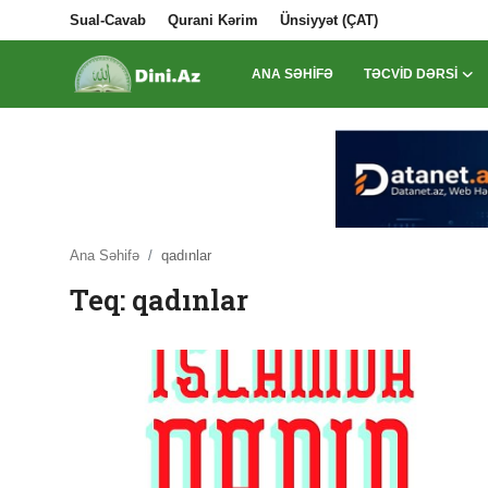
Sual-Cavab
Qurani Kərim
Ünsiyyət (ÇAT)
ANA SƏHIFƏ
TƏCVID DƏRSI
Daxil Ol
Qeydiyyat
Ana Səhifə
Sual-Cavab
Ana Səhifə
qadınlar
Teq: qadınlar
Qurani Kərim
Ünsiyyət (ÇAT)
Təcvid Dərsi
Məqalələr