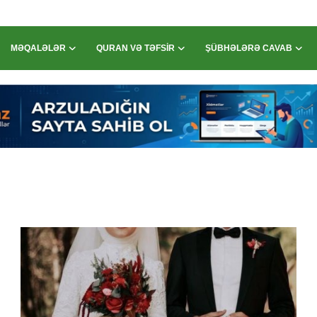
MƏQALƏLƏR
QURAN VƏ TƏFSIR
ŞÜBHƏLƏRƏ CAVAB