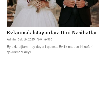
Evlənmək İstəyənlərə Dini Nəsihətlər
Admin
Dek 19, 2025
0
565
Ey əziz oğlum... ey dəyərli qızım... Evlilik sadəcə iki nəfərin
qovuşması deyil.