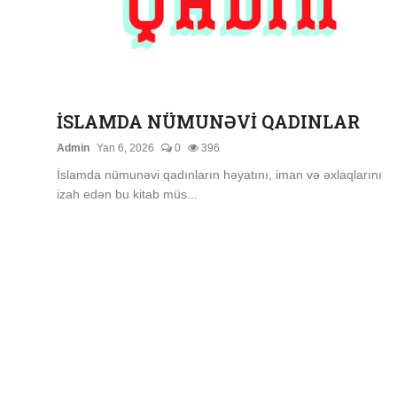
Quran və Təfsir
Şübhələrə Cavab
Xəbərlər
İSLAMDA NÜMUNƏVİ QADINLAR
Digər
Admin
Yan 6, 2026
0
396
Namaz
İslamda nümunəvi qadınların həyatını, iman və əxlaqlarını
izah edən bu kitab müs...
Əhkam
Qalereya