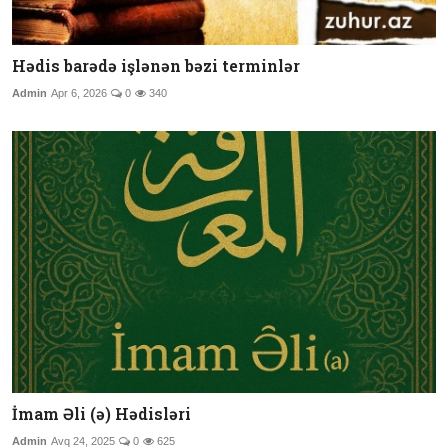
Hədis barədə işlənən bəzi terminlər
Admin
Apr 6, 2026
0
340
İmam Əli (ə) Hədisləri
Admin
Avq 24, 2025
0
625