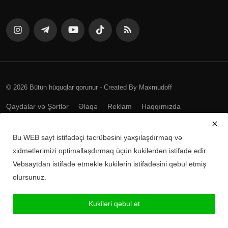
© 2026 Bütün hüquqlar qorunur - Created By Maxmudoff
Qaydalar və Şərtlər
Əlaqə
Reklam
Haqqımızda
Bu WEB sayt istifadəçi təcrübəsini yaxşılaşdırmaq və
Mobil tətbiqləri yükləyin
xidmətlərimizi optimallaşdırmaq üçün kukilərdən istifadə edir.
Vebsaytdan istifadə etməklə kukilərin istifadəsini qəbul etmiş
Android üçün yüklə
olursunuz.
iPhone üçün yüklə
Kukiləri qəbul et