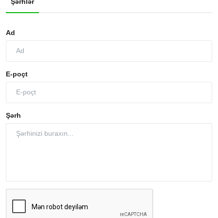
Şərhlər
Ad
E-poçt
Şərh