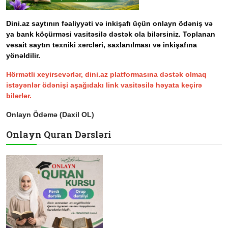
Dini.az saytının fəaliyyəti və inkişafı üçün onlayn ödəniş və
ya bank köçürməsi vasitəsilə dəstək ola bilərsiniz. Toplanan
vəsait saytın texniki xərcləri, saxlanılması və inkişafına
yönəldilir.
Hörmətli xeyirsevərlər, dini.az platformasına dəstək olmaq
istəyənlər ödənişi aşağıdakı link vasitəsilə həyata keçirə
bilərlər.
Onlayn Ödəmə (Daxil OL)
Onlayn Quran Dərsləri