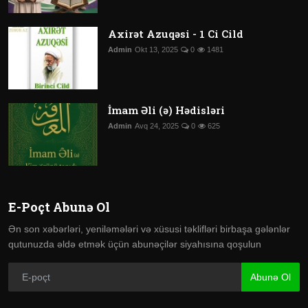
Axirət Azuqəsi - 1 Ci Cild
Admin
Okt 13, 2025
0
1481
İmam Əli (ə) Hədisləri
Admin
Avq 24, 2025
0
625
E-Poçt Abunə Ol
Ən son xəbərləri, yeniləmələri və xüsusi təklifləri birbaşa gələnlər
qutunuzda əldə etmək üçün abunəçilər siyahısına qoşulun
Abunə Ol