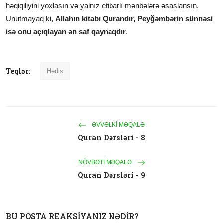
həqiqiliyini yoxlasın və yalnız etibarlı mənbələrə əsaslansın.
Unutmayaq ki,
Allahın kitabı Qurandır, Peyğəmbərin sünnəsi
isə onu açıqlayan ən saf qaynaqdır
.
Teqlər:
Hədis
ƏVVƏLKI MƏQALƏ
Quran Dərsləri - 8
NÖVBƏTI MƏQALƏ
Quran Dərsləri - 9
BU POSTA REAKSIYANIZ NƏDIR?