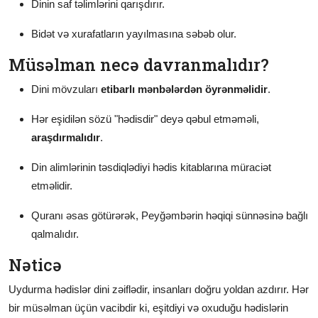
Dinin saf təlimlərini qarışdırır.
Bidət və xurafatların yayılmasına səbəb olur.
Müsəlman necə davranmalıdır?
Dini mövzuları
etibarlı mənbələrdən öyrənməlidir
.
Hər eşidilən sözü "hədisdir" deyə qəbul etməməli,
araşdırmalıdır
.
Din alimlərinin təsdiqlədiyi hədis kitablarına müraciət
etməlidir.
Quranı əsas götürərək, Peyğəmbərin həqiqi sünnəsinə bağlı
qalmalıdır.
Nəticə
Uydurma hədislər dini zəiflədir, insanları doğru yoldan azdırır. Hər
bir müsəlman üçün vacibdir ki, eşitdiyi və oxuduğu hədislərin