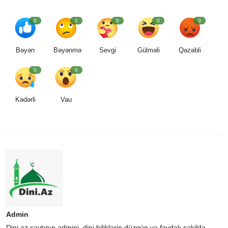
0
1
0
0
0
Bəyən
Bəyənmə
Sevgi
Gülməli
Qəzəbli
0
0
Kədərli
Vau
Admin
Dini.az saytının admini, dini biliklərin düzgün və faydalı şəkildə