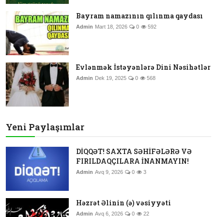
Bayram namazının qılınma qaydası
Admin
Mart 18, 2026
0
592
Evlənmək İstəyənlərə Dini Nəsihətlər
Admin
Dek 19, 2025
0
568
Yeni Paylaşımlar
DİQQƏT! SAXTA SƏHİFƏLƏRƏ VƏ
FIRILDAQÇILARA İNANMAYIN!
Admin
Avq 9, 2026
0
3
Həzrət Əlinin (ə) vəsiyyəti
Admin
Avq 6, 2026
0
22