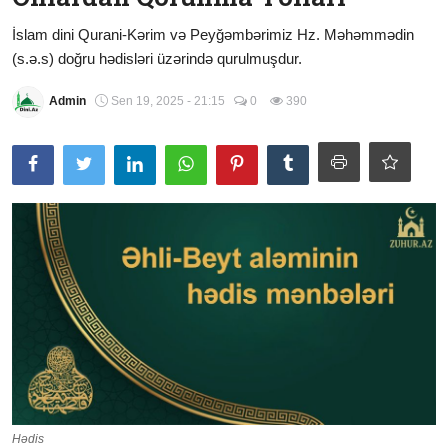
Şübhələrə Cavab
İslam dini Qurani-Kərim və Peyğəmbərimiz Hz. Məhəmmədin
(s.ə.s) doğru hədisləri üzərində qurulmuşdur.
Xəbərlər
Admin
Sen 19, 2025 - 21:15
0
390
Digər
Namaz
Əhkam
Qalereya
Hədis