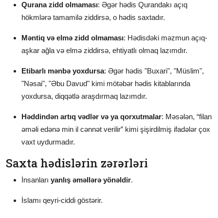
Qurana zidd olmaması
: Əgər hədis Qurandakı açıq
hökmlərə tamamilə ziddirsə, o hədis saxtadır.
Məntiq və elmə zidd olmaması
: Hədisdəki məzmun açıq-
aşkar ağla və elmə ziddirsə, ehtiyatlı olmaq lazımdır.
Etibarlı mənbə yoxdursa
: Əgər hədis "Buxari", "Müslim",
"Nəsai", "Əbu Davud" kimi mötəbər hədis kitablarında
yoxdursa, diqqətlə araşdırmaq lazımdır.
Həddindən artıq vədlər və ya qorxutmalar
: Məsələn, “filan
əməli edənə min il cənnət verilir” kimi şişirdilmiş ifadələr çox
vaxt uydurmadır.
Saxta hədislərin zərərləri
İnsanları
yanlış əməllərə yönəldir
.
İslamı qeyri-ciddi göstərir.