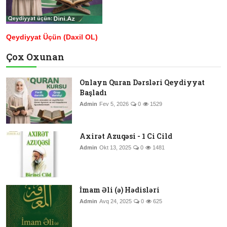
Qeydiyyat Üçün (Daxil OL)
Çox Oxunan
Onlayn Quran Dərsləri Qeydiyyat
Başladı
Admin
Fev 5, 2026
0
1529
Axirət Azuqəsi - 1 Ci Cild
Admin
Okt 13, 2025
0
1481
İmam Əli (ə) Hədisləri
Admin
Avq 24, 2025
0
625