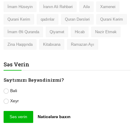
İmam Hüseyin
İranın Ali Rəhbəri
Ailə
Xamenei
Qurani Kerim
qadınlar
Quran Dərsləri
Qurani Kərim
İmam Əli Quranda
Qiyamət
Hicab
Nəzir Etmək
Zina Haqqında
Kitabxana
Ramazan Ayı
Səs Verin
Saytımızı Bəyəndinizmi?
Bəli
Xeyr
Səs verin
Nəticələrə baxın