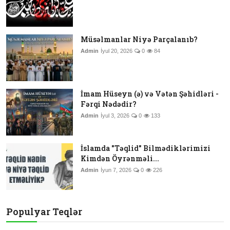
Müsəlmanlar Niyə Parçalanıb?
Admin
İyul 20, 2026
0
84
İmam Hüseyn (ə) və Vətən Şəhidləri -
Fərqi Nədədir?
Admin
İyul 3, 2026
0
133
İslamda "Təqlid" Bilmədiklərimizi
Kimdən Öyrənməli...
Admin
İyun 7, 2026
0
226
Populyar Teqlər