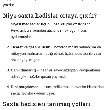
yoxdur.
Niyə saxta hədislər ortaya çıxdı?
Siyasi məqsədlər üçün
– bəzi qruplar öz fikirlərini
Peyğəmbərin adından gücləndirmək üçün hədis
uydurmuşlar.
Ticarət və qazanc üçün
– bazarda malını satmaq və ya
müəyyən məhsulları təbliğ etmək üçün hədis adı ilə yalan
sözlər yayılmışdır.
Cahil dindarlıq
– insanlar savadsızlıqdan Peyğəmbərin
adına gözəl sözlər qoşub yaymışlar.
Dini parçalamaq
– İslamı zəiflətmək istəyənlər bilərəkdən
saxta hədislər uydurmuşlar.
Saxta hədisləri tanımaq yolları