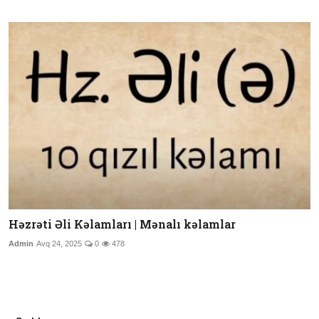
Həzrəti Əli Kəlamları | Mənalı kəlamlar
Admin
Avq 24, 2025
0
478