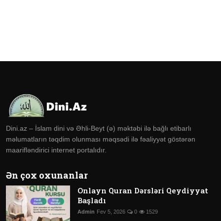
Dini.az – İslam dini və Əhli-Beyt (ə) məktəbi ilə bağlı etibarlı
məlumatların təqdim olunması məqsədi ilə fəaliyyət göstərən
maarifləndirici internet portalıdır.
Ən çox oxunanlar
Onlayn Quran Dərsləri Qeydiyyat
Başladı
Admin
Fev 5, 2026
0
1529