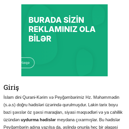
Giriş
İslam dini Qurani-Kərim və Peyğəmbərimiz Hz. Məhəmmədin
(s.ə.s) doğru hədisləri üzərində qurulmuşdur. Lakin tarix boyu
bəzi şəxslər öz şəxsi maraqları, siyasi məqsədləri və ya cahillik
üzündən
uydurma hədislər
meydana çıxarmışlar. Bu hədislər
Peyğəmbərin adına yazılsa da, əslində onunla heç bir əlaqəsi