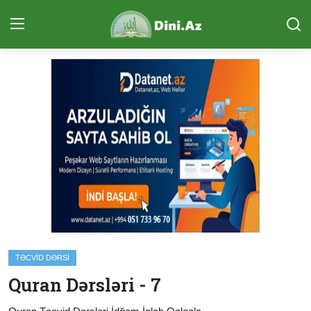
Daxil Ol
Qeydiyyat
Ana Səhifə
Sual-Cavab
Qurani Kərim
Ünsiyyət (ÇAT)
Təcvid Dərsi
TƏCVID DƏRSI
Məqalələr
Quran Dərsləri - 7
Quran və Təfsir