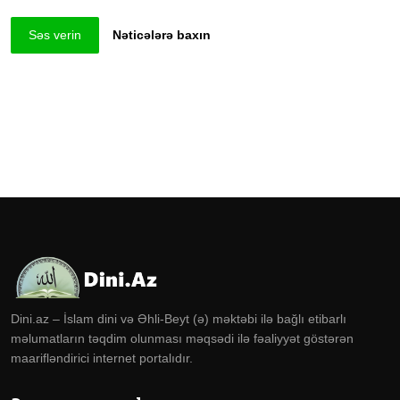
Səs verin
Nəticələrə baxın
Dini.az – İslam dini və Əhli-Beyt (ə) məktəbi ilə bağlı etibarlı
məlumatların təqdim olunması məqsədi ilə fəaliyyət göstərən
maarifləndirici internet portalıdır.