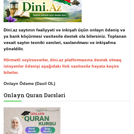
Dini.az saytının fəaliyyəti və inkişafı üçün onlayn ödəniş və
ya bank köçürməsi vasitəsilə dəstək ola bilərsiniz. Toplanan
vəsait saytın texniki xərcləri, saxlanılması və inkişafına
yönəldilir.
Hörmətli xeyirsevərlər, dini.az platformasına dəstək olmaq
istəyənlər ödənişi aşağıdakı link vasitəsilə həyata keçirə
bilərlər.
Onlayn Ödəmə (Daxil OL)
Onlayn Quran Dərsləri