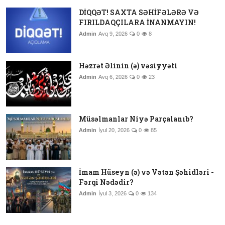
DİQQƏT! SAXTA SƏHİFƏLƏRƏ VƏ
FIRILDAQÇILARA İNANMAYIN!
Admin
Avq 9, 2026
0
8
Həzrət Əlinin (ə) vəsiyyəti
Admin
Avq 6, 2026
0
23
Müsəlmanlar Niyə Parçalanıb?
Admin
İyul 20, 2026
0
85
İmam Hüseyn (ə) və Vətən Şəhidləri -
Fərqi Nədədir?
Admin
İyul 3, 2026
0
134