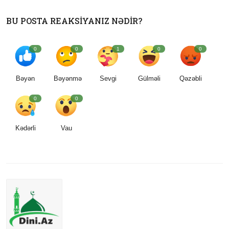
BU POSTA REAKSIYANIZ NƏDIR?
0
0
1
0
0
Bəyən
Bəyənmə
Sevgi
Gülməli
Qəzəbli
0
0
Kədərli
Vau