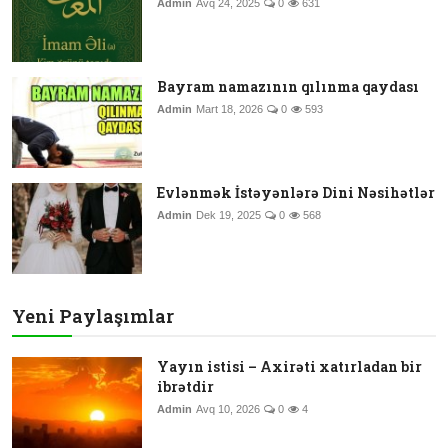
Admin
Avq 24, 2025
0
631
Bayram namazının qılınma qaydası
Admin
Mart 18, 2026
0
593
Evlənmək İstəyənlərə Dini Nəsihətlər
Admin
Dek 19, 2025
0
568
Yeni Paylaşımlar
Yayın istisi – Axirəti xatırladan bir
ibrətdir
Admin
Avq 10, 2026
0
4