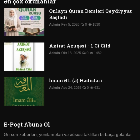
Ən çox oxunanlar
Onlayn Quran Dərsləri Qeydiyyat
Başladı
Admin
Fev 5, 2026
0
1530
Axirət Azuqəsi - 1 Ci Cild
Admin
Okt 13, 2025
0
1482
İmam Əli (ə) Hədisləri
Admin
Avq 24, 2025
0
631
E-Poçt Abunə Ol
Ən son xəbərləri, yeniləmələri və xüsusi təklifləri birbaşa gələnlər