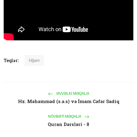
Teqlər:
İdğam
ƏVVƏLKI MƏQALƏ
Hz. Məhəmməd (s.ə.s) və İmam Cəfər Sadiq
NÖVBƏTI MƏQALƏ
Quran Dərsləri - 8