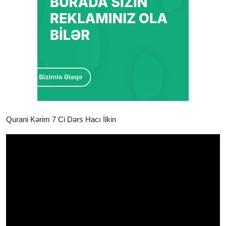
Qurani Kərim 7 Ci Dərs Hacı İlkin