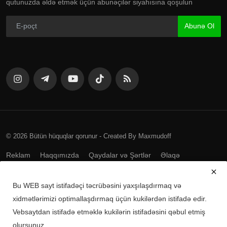
qutunuzda əldə etmək üçün abunəçilər siyahısına qoşulun
Abunə Ol
© 2026 Bütün hüquqlar qorunur - Created By Maxmudoff
Reklam
Haqqımızda
Qaydalar və Şərtlər
Əlaqə
Bu WEB sayt istifadəçi təcrübəsini yaxşılaşdırmaq və
Mobil tətbiqləri yükləyin
xidmətlərimizi optimallaşdırmaq üçün kukilərdən istifadə edir.
Vebsaytdan istifadə etməklə kukilərin istifadəsini qəbul etmiş
Android üçün yüklə
olursunuz.