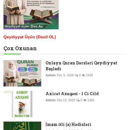
Qeydiyyat Üçün (Daxil OL)
Çox Oxunan
Onlayn Quran Dərsləri Qeydiyyat
Başladı
Admin
Fev 5, 2026
0
1530
Axirət Azuqəsi - 1 Ci Cild
Admin
Okt 13, 2025
0
1482
İmam Əli (ə) Hədisləri