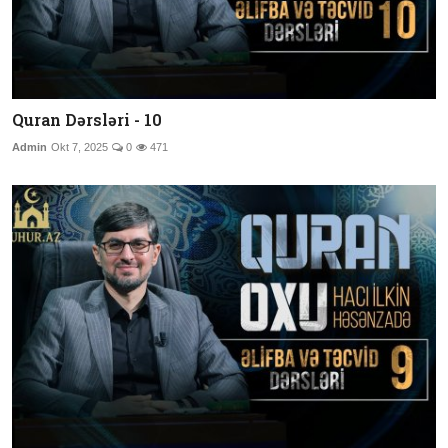
Quran Dərsləri - 10
Admin
Okt 7, 2025
0
471