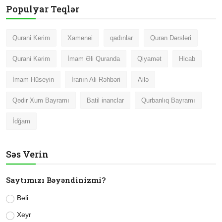
Populyar Teqlər
Qurani Kerim
Xamenei
qadınlar
Quran Dərsləri
Qurani Kərim
İmam Əli Quranda
Qiyamət
Hicab
İmam Hüseyin
İranın Ali Rəhbəri
Ailə
Qədir Xum Bayramı
Batil inanclar
Qurbanlıq Bayramı
İdğam
Səs Verin
Saytımızı Bəyəndinizmi?
Bəli
Xeyr