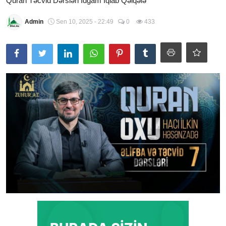
Quran Təcvid Dərsləri İdğam İqlab Qəlqələ
Şübhələrə Cavab
Admin
Sen 10, 2025 - 22:49
0
433
Xəbərlər
Digər
Namaz
Əhkam
Qalereya