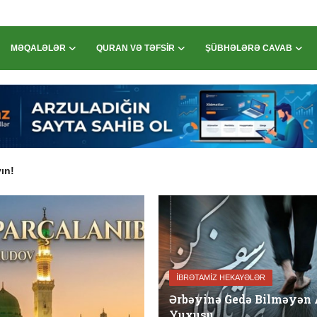
MƏQALƏLƏR
QURAN VƏ TƏFSIR
ŞÜBHƏLƏRƏ CAVAB
adı
ın!
İBRƏTAMIZ HEKAYƏLƏR
Ərbəyinə Gedə Bilməyən 
Yuxusu