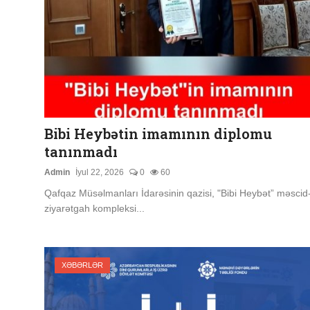
Bibi Heybətin imamının diplomu
tanınmadı
Admin
İyul 22, 2026
0
60
Qafqaz Müsəlmanları İdarəsinin qazisi, "Bibi Heybət” məscid
ziyarətgah kompleksi...
XƏBƏRLƏR