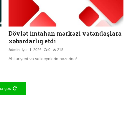
Dövlət imtahan mərkəzi vətəndaşlara
xəbərdarlıq etdi
Admin
İyun 1, 2026
0
218
Abituriyent və valideynlərin nəzərinə!
a çox