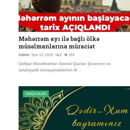
Məhərrəm ayı ilə bağlı ölkə
müsəlmanlarına müraciət
Admin
İyun 13, 2026
0
183
Qafqaz Müsəlmanları İdarəsi Qazılar Şurasının və
səlahiyyətli nümayəndələrinin M...
MƏQALƏLƏR