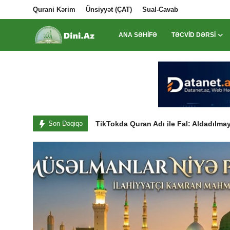
Qurani Kərim
Ünsiyyət (ÇAT)
Sual-Cavab
ANA SƏHIFƏ
TƏCVID DƏRSI
Daxil Ol
Qeydiyyat
Ana Səhifə
Qurani Kərim
Dini.Az-a Dəstək Fondu
Son Dəqiqə
Sosial şəbəkə profilləri izlənilir?
Ünsiyyət (ÇAT)
Vətəndaşlara Müraciət
Sual-Cavab
Onlayn Quran Dərsləri Qeydiyyat Başl
TikTokda Quran Adı ilə Fal: Aldadılmay
Təcvid Dərsi
Məqalələr