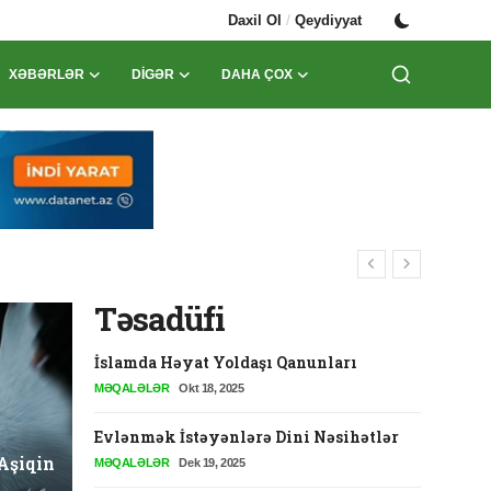
/
Daxil Ol
Qeydiyyat
XƏBƏRLƏR
DIGƏR
DAHA ÇOX
Təsadüfi
İslamda Həyat Yoldaşı Qanunları
Quranda
MƏQALƏLƏR
Okt 18, 2025
QURAN VƏ T
Evlənmək İstəyənlərə Dini Nəsihətlər
Aşiqin
MƏQALƏLƏR
Dek 19, 2025