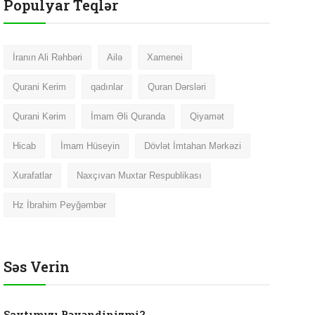
Populyar Teqlər
İranın Ali Rəhbəri
Ailə
Xamenei
Qurani Kerim
qadınlar
Quran Dərsləri
Qurani Kərim
İmam Əli Quranda
Qiyamət
Hicab
İmam Hüseyin
Dövlət İmtahan Mərkəzi
Xurafatlar
Naxçıvan Muxtar Respublikası
Hz İbrahim Peyğəmbər
Səs Verin
Saytımızı Bəyəndinizmi?