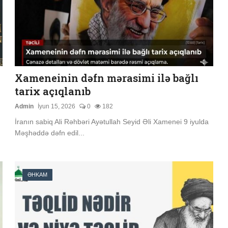
Xameneinin dəfn mərasimi ilə bağlı
tarix açıqlanıb
Admin
İyun 15, 2026
0
182
İranın sabiq Ali Rəhbəri Ayətullah Seyid Əli Xamenei 9 iyulda
Məşhəddə dəfn edil...
ƏHKAM