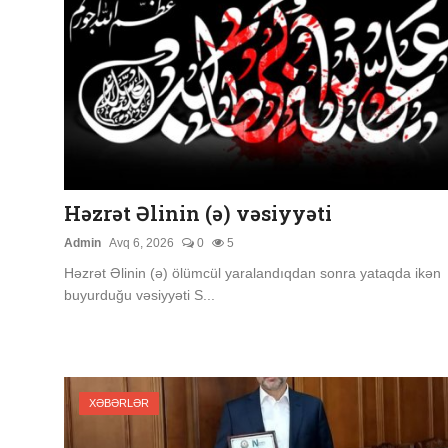
Həzrət Əlinin (ə) vəsiyyəti
Admin
Avq 6, 2026
0
5
Həzrət Əlinin (ə) ölümcül yaralandıqdan sonra yataqda ikən
buyurduğu vəsiyyəti S...
XƏBƏRLƏR