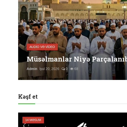
Quran və Təfsir
Şübhələrə Cavab
Xəbərlər
Digər
AUDIO VƏ VIDEO
Namaz
Müsəlmanlar Niyə Parçalanı
Əhkam
Admin
İyul 20, 2026
0
68
Qalereya
Kəşf et
12
14 MƏSUM