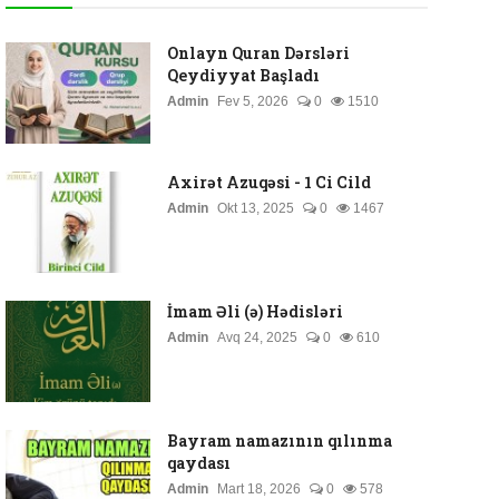
Onlayn Quran Dərsləri
Qeydiyyat Başladı
Admin
Fev 5, 2026
0
1510
Axirət Azuqəsi - 1 Ci Cild
Admin
Okt 13, 2025
0
1467
İmam Əli (ə) Hədisləri
Admin
Avq 24, 2025
0
610
Bayram namazının qılınma
qaydası
Admin
Mart 18, 2026
0
578