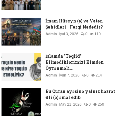
İmam Hüseyn (ə) və Vətən
Şəhidləri - Fərqi Nədədir?
Admin
İyul 3, 2026
0
119
İslamda "Təqlid"
Bilmədiklərimizi Kimdən
Öyrənməli...
Admin
İyun 7, 2026
0
214
Bu Quran ayəsinə yalnız həzrət
Əli (ə) əməl edib
Admin
May 21, 2026
0
250