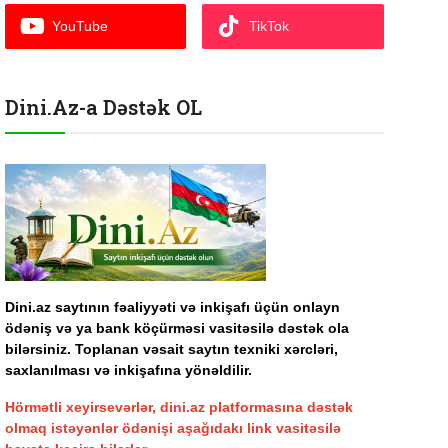
YouTube
TikTok
Dini.Az-a Dəstək OL
Dini.az saytının fəaliyyəti və inkişafı üçün onlayn
ödəniş və ya bank köçürməsi vasitəsilə dəstək ola
bilərsiniz. Toplanan vəsait saytın texniki xərcləri,
saxlanılması və inkişafına yönəldilir.
Hörmətli xeyirsevərlər, dini.az platformasına dəstək
olmaq istəyənlər ödənişi aşağıdakı link vasitəsilə