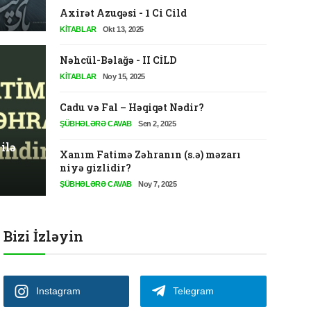
Axirət Azuqəsi - 1 Ci Cild
KITABLAR
Okt 13, 2025
Nəhcül-Bəlağə - II CİLD
KITABLAR
Noy 15, 2025
ƏHKAM
Cadu və Fal – Həqiqət Nədir?
ə Vətən Şəhidləri - Fərqi
İslam
ŞÜBHƏLƏRƏ CAVAB
Sen 2, 2025
Öyrən
ilə
Xanım Fatimə Zəhranın (s.ə) məzarı
niyə gizlidir?
Admin
İyun 
ŞÜBHƏLƏRƏ CAVAB
Noy 7, 2025
Sosial şəbəkə profilləri izlənilir?
Bizi İzləyin
XƏBƏRLƏR
Dek 22, 2025
Instagram
Telegram