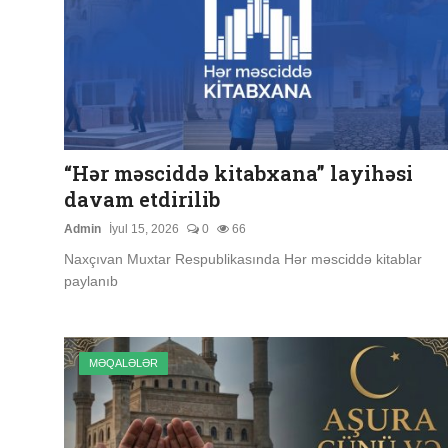
“Hər məsciddə kitabxana” layihəsi
davam etdirilib
Admin
İyul 15, 2026
0
66
Naxçıvan Muxtar Respublikasında Hər məsciddə kitablar
paylanıb
MƏQALƏLƏR