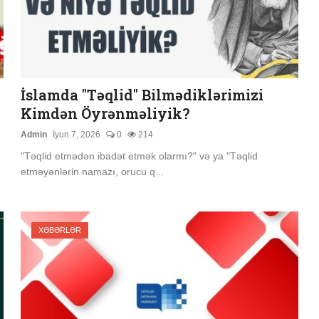
İslamda "Təqlid" Bilmədiklərimizi
Kimdən Öyrənməliyik?
Admin
İyun 7, 2026
0
214
"Təqlid etmədən ibadət etmək olarmı?" və ya "Təqlid
etməyənlərin namazı, orucu q...
XƏBƏRLƏR