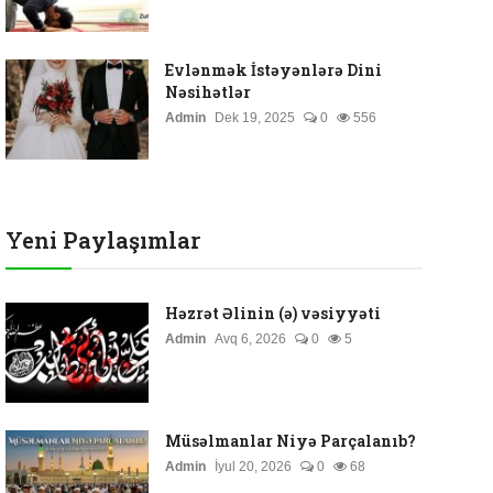
Evlənmək İstəyənlərə Dini
Nəsihətlər
Admin
Dek 19, 2025
0
556
Yeni Paylaşımlar
Həzrət Əlinin (ə) vəsiyyəti
Admin
Avq 6, 2026
0
5
Müsəlmanlar Niyə Parçalanıb?
Admin
İyul 20, 2026
0
68