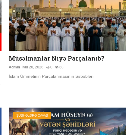
Müsəlmanlar Niyə Parçalanıb?
Admin
İyul 20, 2026
0
68
İslam Ümmətinin Parçalanmasının Səbəbləri
-
ŞÜBHƏLƏRƏ CAVAB