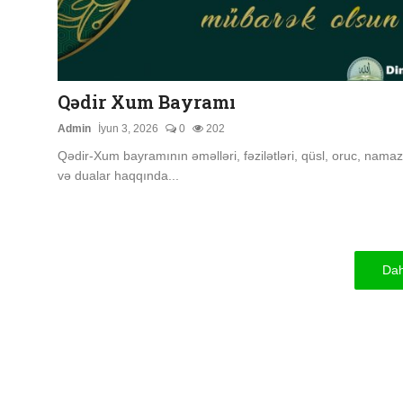
Qədir Xum Bayramı
Admin
İyun 3, 2026
0
202
Qədir-Xum bayramının əməlləri, fəzilətləri, qüsl, oruc, namaz
və dualar haqqında...
Dah