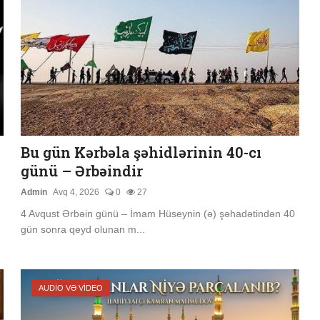
Bu gün Kərbəla şəhidlərinin 40-cı
günü – Ərbəindir
Admin
Avq 4, 2026
0
27
4 Avqust Ərbəin günü – İmam Hüseynin (ə) şəhadətindən 40
gün sonra qeyd olunan m...
AUDIO VƏ VIDEO