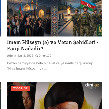
İmam Hüseyn (ə) və Vətən Şəhidləri -
Fərqi Nədədir?
Admin
İyul 3, 2026
0
119
Bəzən cəmiyyətdə belə bir sual və ya iradla qarşılaşırıq:
"Niyə İmam Hüseyn (ə) ...
XƏBƏRLƏR