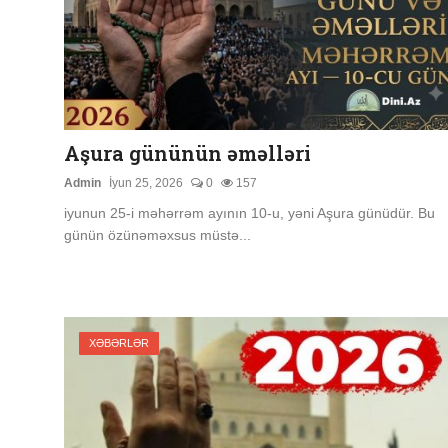
Aşura gününün əməlləri
Admin
İyun 25, 2026
0
157
iyunun 25-i məhərrəm ayının 10-u, yəni Aşura günüdür. Bu
günün özünəməxsus müstə...
XƏBƏRLƏR