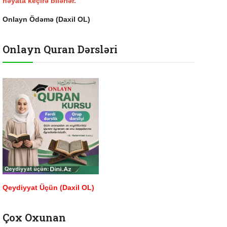
həyata keçirə bilərlər.
Onlayn Ödəmə (Daxil OL)
Onlayn Quran Dərsləri
Qeydiyyat Üçün (Daxil OL)
Çox Oxunan