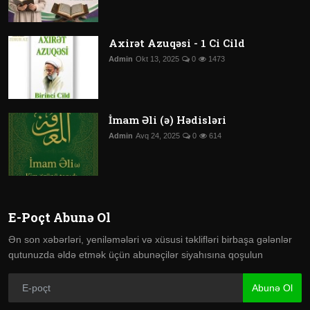
Axirət Azuqəsi - 1 Ci Cild
Admin
Okt 13, 2025
0
1473
İmam Əli (ə) Hədisləri
Admin
Avq 24, 2025
0
614
E-Poçt Abunə Ol
Ən son xəbərləri, yeniləmələri və xüsusi təklifləri birbaşa gələnlər
qutunuzda əldə etmək üçün abunəçilər siyahısına qoşulun
Abunə Ol