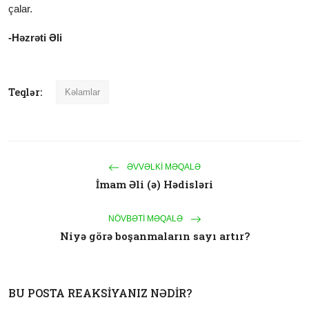
çalar.
-Həzrəti Əli
Teqlər:
Kəlamlar
ƏVVƏLKI MƏQALƏ
İmam Əli (ə) Hədisləri
NÖVBƏTI MƏQALƏ
Niyə görə boşanmaların sayı artır?
BU POSTA REAKSIYANIZ NƏDIR?