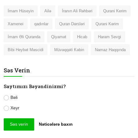
İmam Hüseyin
Ailə
İranın Ali Rəhbəri
Qurani Kerim
Xamenei
qadınlar
Quran Dərsləri
Qurani Kərim
İmam Əli Quranda
Qiyamət
Hicab
Haram Sevgi
Bibi Heybət Məscidi
Müvəqqəti Kəbin
Namaz Haqqında
Səs Verin
Saytımızı Bəyəndinizmi?
Bəli
Xeyr
Səs verin
Nəticələrə baxın