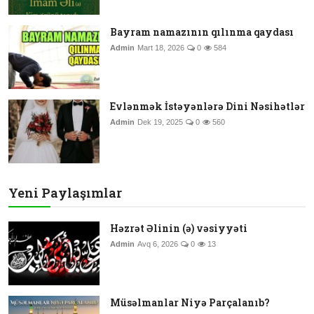
Bayram namazının qılınma qaydası
Admin
Mart 18, 2026
0
584
Evlənmək İstəyənlərə Dini Nəsihətlər
Admin
Dek 19, 2025
0
560
Yeni Paylaşımlar
Həzrət Əlinin (ə) vəsiyyəti
Admin
Avq 6, 2026
0
13
Müsəlmanlar Niyə Parçalanıb?