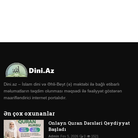
Dini.az – İslam dini və Əhli-Beyt (ə) məktəbi ilə bağlı etibarlı
məlumatların təqdim olunması məqsədi ilə fəaliyyət göstərən
maarifləndirici internet portalıdır.
Ən çox oxunanlar
Onlayn Quran Dərsləri Qeydiyyat
Başladı
Admin
Fev 5, 2026
0
1521