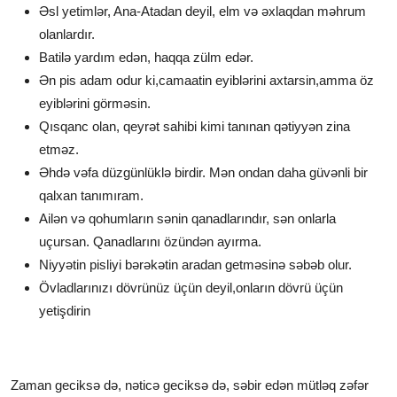
Əsl yetimlər, Ana-Atadan deyil, elm və əxlaqdan məhrum
olanlardır.
Batilə yardım edən, haqqa zülm edər.
Ən pis adam odur ki,camaatin eyiblərini axtarsin,amma öz
eyiblərini görməsin.
Qısqanc olan, qeyrət sahibi kimi tanınan qətiyyən zina
etməz.
Əhdə vəfa düzgünlüklə birdir. Mən ondan daha güvənli bir
qalxan tanımıram.
Ailən və qohumların sənin qanadlarındır, sən onlarla
uçursan. Qanadlarını özündən ayırma.
Niyyətin pisliyi bərəkətin aradan getməsinə səbəb olur.
Övladlarınızı dövrünüz üçün deyil,onların dövrü üçün
yetişdirin
Zaman geciksə də, nəticə geciksə də, səbir edən mütləq zəfər