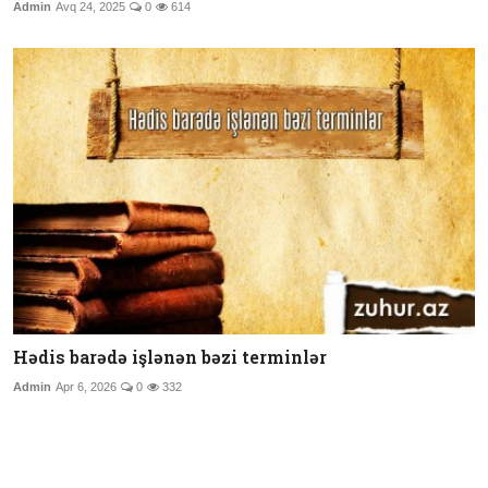
Admin
Avq 24, 2025
0
614
Hədis barədə işlənən bəzi terminlər
Admin
Apr 6, 2026
0
332