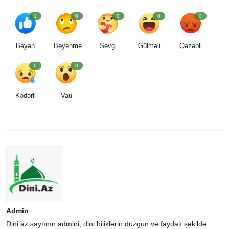
1
0
0
0
0
Bəyən
Bəyənmə
Sevgi
Gülməli
Qəzəbli
0
0
Kədərli
Vau
Admin
Dini.az saytının admini, dini biliklərin düzgün və faydalı şəkildə