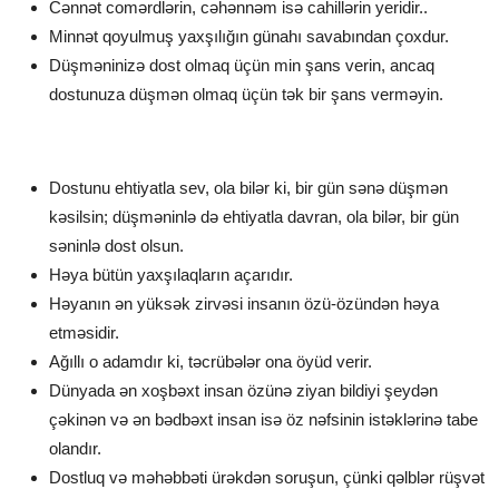
Cənnət comərdlərin, cəhənnəm isə cahillərin yeridir..
Minnət qoyulmuş yaxşılığın günahı savabından çoxdur.
Düşməninizə dost olmaq üçün min şans verin, ancaq
dostunuza düşmən olmaq üçün tək bir şans verməyin.
Dostunu ehtiyatla sev, ola bilər ki, bir gün sənə düşmən
kəsilsin; düşməninlə də ehtiyatla davran, ola bilər, bir gün
səninlə dost olsun.
Həya bütün yaxşılaqların açarıdır.
Həyanın ən yüksək zirvəsi insanın özü-özündən həya
etməsidir.
Ağıllı o adamdır ki, təcrübələr ona öyüd verir.
Dünyada ən xoşbəxt insan özünə ziyan bildiyi şeydən
çəkinən və ən bədbəxt insan isə öz nəfsinin istəklərinə tabe
olandır.
Dostluq və məhəbbəti ürəkdən soruşun, çünki qəlblər rüşvət