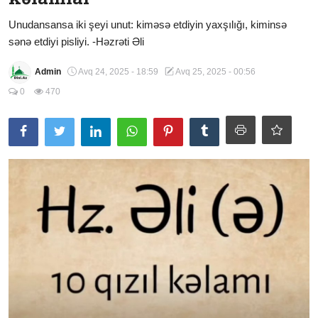
Şübhələrə Cavab
Unudansansa iki şeyi unut: kiməsə etdiyin yaxşılığı, kiminsə
sənə etdiyi pisliyi. -Həzrəti Əli
Xəbərlər
Admin
Avq 24, 2025 - 18:59
Avq 25, 2025 - 00:56
Digər
0
470
Namaz
Əhkam
Qalereya