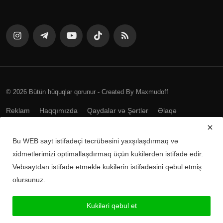
© 2026 Bütün hüquqlar qorunur - Created By Maxmudoff
Reklam
Haqqımızda
Qaydalar və Şərtlər
Əlaqə
Bu WEB sayt istifadəçi təcrübəsini yaxşılaşdırmaq və
Mobil tətbiqləri yükləyin
xidmətlərimizi optimallaşdırmaq üçün kukilərdən istifadə edir.
Vebsaytdan istifadə etməklə kukilərin istifadəsini qəbul etmiş
Android üçün yüklə
olursunuz.
iPhone üçün yüklə
Kukiləri qəbul et