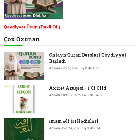
Qeydiyyat Üçün (Daxil OL)
Çox Oxunan
Onlayn Quran Dərsləri Qeydiyyat
Başladı
Admin
Fev 5, 2026
0
1521
Axirət Azuqəsi - 1 Ci Cild
Admin
Okt 13, 2025
0
1473
İmam Əli (ə) Hədisləri
Admin
Avq 24, 2025
0
614