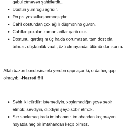
qəbul etməyən şahidlərdir...
Dostun yumruğu ağrıdır.
Ən pis yoxsulluq axmaqlıqdır.
Cahil dostundan çox ağıllı düşməninə güvən.
Cahillər çoxalan zaman ariflər qərib olur.
Dostunu, qardaşını üç halda qorumasan, tam dost ola
bilməz: düşkünlük vaxtı, özü olmayanda, ölümündən sonra.
Allah bəzən bəndəsinə elə yerdən qapı açar ki, orda heç qapı
olmayıb.
-Həzrəti Əli
Səbir iki cürdür: istəmədiyin, xoşlamadığın şeyə səbir
etmək; sevdiyin, dilədiyin şeyə səbir etmək.
Sirr saxlamaq iradə imtahanıdır. imtahandan keçməyən
həyatda heç bir imtahandan keçə bilməz.