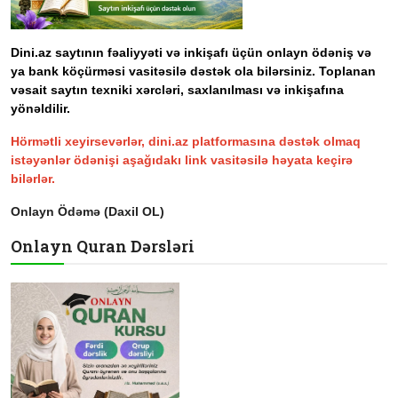
Dini.az saytının fəaliyyəti və inkişafı üçün onlayn ödəniş və
ya bank köçürməsi vasitəsilə dəstək ola bilərsiniz. Toplanan
vəsait saytın texniki xərcləri, saxlanılması və inkişafına
yönəldilir.
Hörmətli xeyirsevərlər, dini.az platformasına dəstək olmaq
istəyənlər ödənişi aşağıdakı link vasitəsilə həyata keçirə
bilərlər.
Onlayn Ödəmə (Daxil OL)
Onlayn Quran Dərsləri