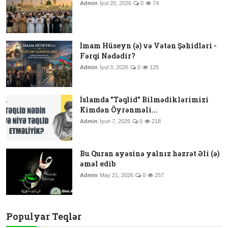
Admin
İyul 20, 2026
0
74
İmam Hüseyn (ə) və Vətən Şəhidləri -
Fərqi Nədədir?
Admin
İyul 3, 2026
0
125
İslamda "Təqlid" Bilmədiklərimizi
Kimdən Öyrənməli...
Admin
İyun 7, 2026
0
218
Bu Quran ayəsinə yalnız həzrət Əli (ə)
əməl edib
Admin
May 21, 2026
0
257
Populyar Teqlər