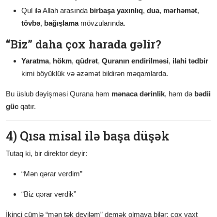
Qul ilə Allah arasında
birbaşa yaxınlıq
,
dua
,
mərhəmət
,
tövbə
,
bağışlama
mövzularında.
“Biz” daha çox harada gəlir?
Yaratma
,
hökm
,
qüdrət
,
Quranın endirilməsi
,
ilahi tədbir
kimi böyüklük və əzəmət bildirən məqamlarda.
Bu üslub dəyişməsi Qurana həm
mənaca dərinlik
, həm də
bədii
güc
qatır.
4) Qısa misal ilə başa düşək
Tutaq ki, bir direktor deyir:
“Mən qərar verdim”
“Biz qərar verdik”
İkinci cümlə “mən tək deyiləm” demək olmaya bilər; çox vaxt