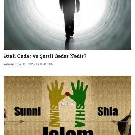
Əzəli Qədər və Şərtli Qədər Nədir?
Admin
Noy 11, 2025
0
366