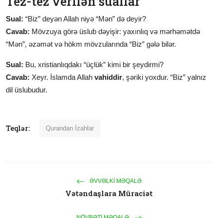
Tez-tez verilən suallar
Sual:
“Biz” deyən Allah niyə “Mən” də deyir?
Cavab:
Mövzuya görə üslub dəyişir: yaxınlıq və mərhəmətdə
“Mən”, əzəmət və hökm mövzularında “Biz” gələ bilər.
Sual:
Bu, xristianlıqdakı “üçlük” kimi bir şeydirmi?
Cavab:
Xeyr. İslamda Allah
vahiddir
, şəriki yoxdur. “Biz” yalnız
dil üslubudur.
Teqlər:
Qurandan İzahlar
ƏVVƏLKI MƏQALƏ
Vətəndaşlara Müraciət
NÖVBƏTI MƏQALƏ