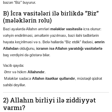
bəzən “Biz” buyurur.
B) İcra vasitələri ilə birlikdə “Biz”
(mələklərin rolu)
Bəzi ayələrdə Allahın əmrləri
mələklər vasitəsilə
icra olunur:
vəhyin endirilməsi, əməllərin yazılması, bəzi ilahi tədbirlərin
həyata keçirilməsi və s. Belə hallarda “Biz etdik” ifadəsi,
əmrin
Allahdan
olduğunu,
icranın isə Allahın yaratdığı vasitələrlə
baş verdiyini də göstərə bilər.
Vacib qayda:
Əmr və hökm
Allahındır
.
Mələklər sadəcə
Allahın itaətkar qullarıdır
, müstəqil qüdrət
sahibi deyillər.
2) Allahın birliyi ilə ziddiyyət
varmı?