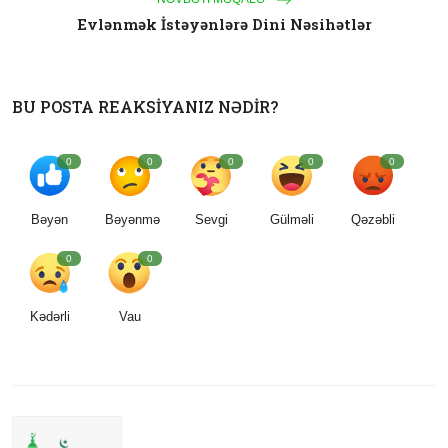
Evlənmək İstəyənlərə Dini Nəsihətlər
BU POSTA REAKSIYANIZ NƏDIR?
0
0
0
0
0
Bəyən
Bəyənmə
Sevgi
Gülməli
Qəzəbli
0
0
Kədərli
Vau