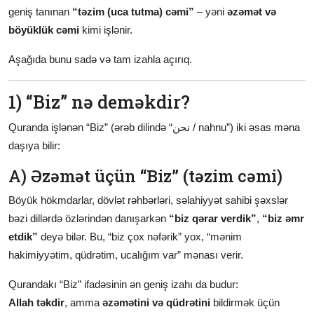
geniş tanınan
“təzim (uca tutma) cəmi”
– yəni
əzəmət və
böyüklük cəmi
kimi işlənir.
Aşağıda bunu sadə və tam izahla açırıq.
1) “Biz” nə deməkdir?
Quranda işlənən “Biz” (ərəb dilində “نحن / nahnu”) iki əsas məna
daşıya bilir:
A) Əzəmət üçün “Biz” (təzim cəmi)
Böyük hökmdarlar, dövlət rəhbərləri, səlahiyyət sahibi şəxslər
bəzi dillərdə özlərindən danışarkən
“biz qərar verdik”
,
“biz əmr
etdik”
deyə bilər. Bu, “biz çox nəfərik” yox, “mənim
hakimiyyətim, qüdrətim, ucalığım var” mənası verir.
Qurandakı “Biz” ifadəsinin ən geniş izahı da budur:
Allah təkdir
, amma
əzəmətini və qüdrətini
bildirmək üçün