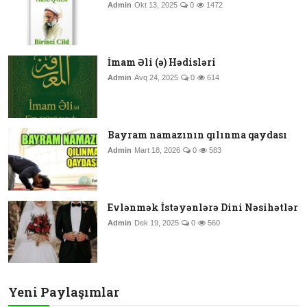
Admin
Okt 13, 2025
0
1472
İmam Əli (ə) Hədisləri
Admin
Avq 24, 2025
0
614
Bayram namazının qılınma qaydası
Admin
Mart 18, 2026
0
583
Evlənmək İstəyənlərə Dini Nəsihətlər
Admin
Dek 19, 2025
0
560
Yeni Paylaşımlar