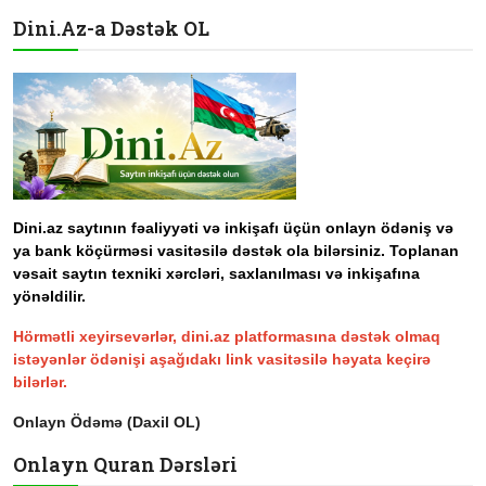
Dini.Az-a Dəstək OL
Dini.az saytının fəaliyyəti və inkişafı üçün onlayn ödəniş və
ya bank köçürməsi vasitəsilə dəstək ola bilərsiniz. Toplanan
vəsait saytın texniki xərcləri, saxlanılması və inkişafına
yönəldilir.
Hörmətli xeyirsevərlər, dini.az platformasına dəstək olmaq
istəyənlər ödənişi aşağıdakı link vasitəsilə həyata keçirə
bilərlər.
Onlayn Ödəmə (Daxil OL)
Onlayn Quran Dərsləri