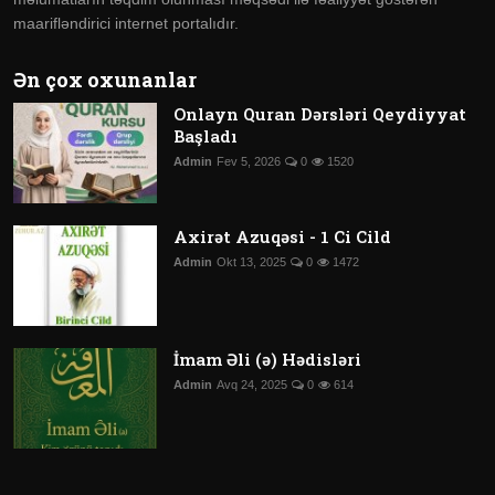
maarifləndirici internet portalıdır.
Ən çox oxunanlar
Onlayn Quran Dərsləri Qeydiyyat
Başladı
Admin
Fev 5, 2026
0
1520
Axirət Azuqəsi - 1 Ci Cild
Admin
Okt 13, 2025
0
1472
İmam Əli (ə) Hədisləri
Admin
Avq 24, 2025
0
614