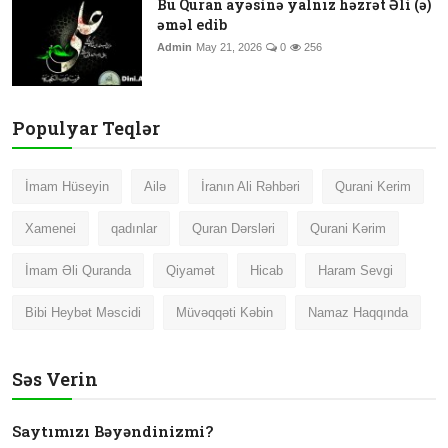
Bu Quran ayəsinə yalnız həzrət Əli (ə)
əməl edib
Admin
May 21, 2026
0
256
Populyar Teqlər
İmam Hüseyin
Ailə
İranın Ali Rəhbəri
Qurani Kerim
Xamenei
qadınlar
Quran Dərsləri
Qurani Kərim
İmam Əli Quranda
Qiyamət
Hicab
Haram Sevgi
Bibi Heybət Məscidi
Müvəqqəti Kəbin
Namaz Haqqında
Səs Verin
Saytımızı Bəyəndinizmi?