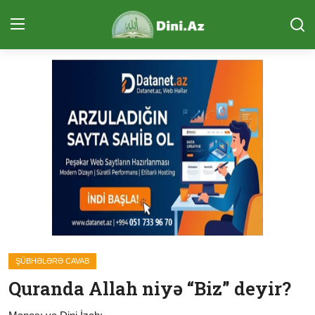
Daxil Ol
Qeydiyyat
Ana Səhifə
Sual-Cavab
Qurani Kərim
Ünsiyyət (ÇAT)
Təcvid Dərsi
ŞÜBHƏLƏRƏ CAVAB
Məqalələr
Quranda Allah niyə “Biz” deyir?
Quran və Təfsir