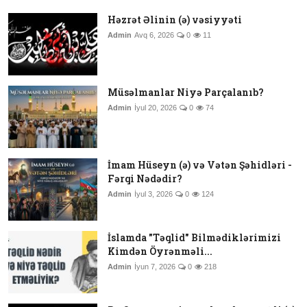
Həzrət Əlinin (ə) vəsiyyəti
Admin
Avq 6, 2026
0
11
Müsəlmanlar Niyə Parçalanıb?
Admin
İyul 20, 2026
0
74
İmam Hüseyn (ə) və Vətən Şəhidləri -
Fərqi Nədədir?
Admin
İyul 3, 2026
0
124
İslamda "Təqlid" Bilmədiklərimizi
Kimdən Öyrənməli...
Admin
İyun 7, 2026
0
218