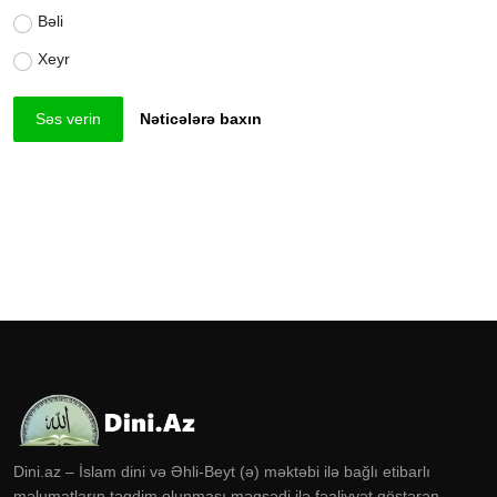
Bəli
Xeyr
Səs verin
Nəticələrə baxın
Dini.az – İslam dini və Əhli-Beyt (ə) məktəbi ilə bağlı etibarlı
məlumatların təqdim olunması məqsədi ilə fəaliyyət göstərən