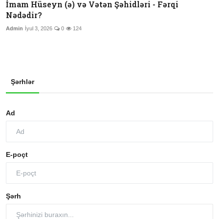
İmam Hüseyn (ə) və Vətən Şəhidləri - Fərqi
Nədədir?
Admin
İyul 3, 2026
0
124
Şərhlər
Ad
E-poçt
Şərh