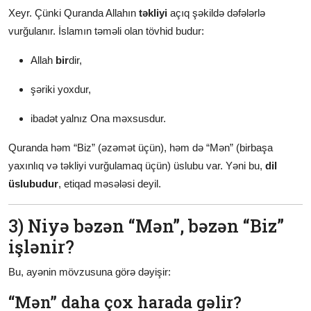
Xeyr. Çünki Quranda Allahın
təkliyi
açıq şəkildə dəfələrlə
vurğulanır. İslamın təməli olan tövhid budur:
Allah
bir
dir,
şəriki yoxdur,
ibadət yalnız Ona məxsusdur.
Quranda həm “Biz” (əzəmət üçün), həm də “Mən” (birbaşa
yaxınlıq və təkliyi vurğulamaq üçün) üslubu var. Yəni bu,
dil
üslubudur
, etiqad məsələsi deyil.
3) Niyə bəzən “Mən”, bəzən “Biz”
işlənir?
Bu, ayənin mövzusuna görə dəyişir:
“Mən” daha çox harada gəlir?