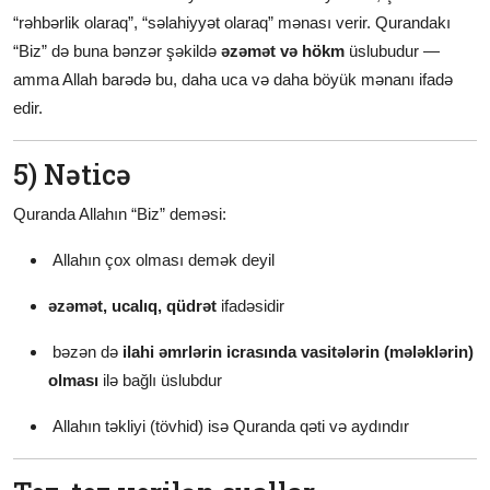
“rəhbərlik olaraq”, “səlahiyyət olaraq” mənası verir. Qurandakı
“Biz” də buna bənzər şəkildə
əzəmət və hökm
üslubudur —
amma Allah barədə bu, daha uca və daha böyük mənanı ifadə
edir.
5) Nəticə
Quranda Allahın “Biz” deməsi:
Allahın çox olması demək deyil
əzəmət, ucalıq, qüdrət
ifadəsidir
bəzən də
ilahi əmrlərin icrasında vasitələrin (mələklərin)
olması
ilə bağlı üslubdur
Allahın təkliyi (tövhid) isə Quranda qəti və aydındır