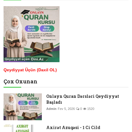
Qeydiyyat Üçün (Daxil OL)
Çox Oxunan
Onlayn Quran Dərsləri Qeydiyyat
Başladı
Admin
Fev 5, 2026
0
1520
Axirət Azuqəsi - 1 Ci Cild