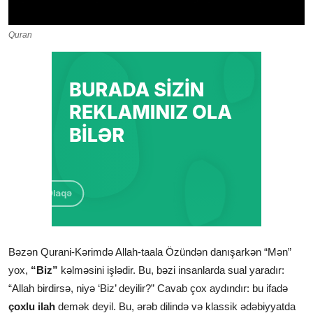
Quran
Bəzən Qurani-Kərimdə Allah-taala Özündən danışarkən “Mən”
yox,
“Biz”
kəlməsini işlədir. Bu, bəzi insanlarda sual yaradır:
“Allah birdirsə, niyə ‘Biz’ deyilir?” Cavab çox aydındır: bu ifadə
çoxlu ilah
demək deyil. Bu, ərəb dilində və klassik ədəbiyyatda