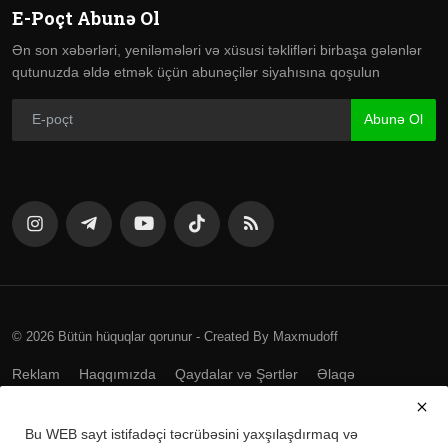
E-Poçt Abunə Ol
Ən son xəbərləri, yeniləmələri və xüsusi təklifləri birbaşa gələnlər
qutunuzda əldə etmək üçün abunəçilər siyahısına qoşulun
Abunə Ol
© 2026 Bütün hüquqlar qorunur - Created By Maxmudoff
Reklam
Haqqımızda
Qaydalar və Şərtlər
Əlaqə
Bu WEB sayt istifadəçi təcrübəsini yaxşılaşdırmaq və