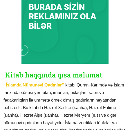
Kitab haqqında qısa məlumat
“İslamda Nümunəvi Qadınlar”
kitabı Qurani-Kərimdə və İslam
tarixində xüsusi yer tutan, imanları, əxlaqları, səbir və
fədakarlıqları ilə ümmətə örnək olmuş qadınların həyatından
bəhs edir. Bu kitabda Həzrət Xədicə (r.anha), Həzrət Fatimə
(r.anha), Həzrət Aişə (r.anha), Həzrət Məryəm (ə.s) və digər
nümunəvi qadınların həyat yolu, İslama verdikləri töhfələr və