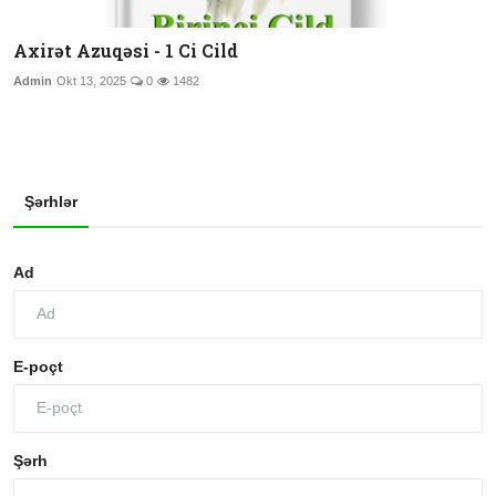
Axirət Azuqəsi - 1 Ci Cild
Admin
Okt 13, 2025
0
1482
Şərhlər
Ad
E-poçt
Şərh