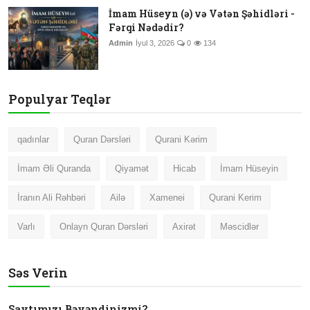
İmam Hüseyn (ə) və Vətən Şəhidləri -
Fərqi Nədədir?
Admin
İyul 3, 2026
0
134
Populyar Teqlər
qadınlar
Quran Dərsləri
Qurani Kərim
İmam Əli Quranda
Qiyamət
Hicab
İmam Hüseyin
İranın Ali Rəhbəri
Ailə
Xamenei
Qurani Kerim
Varlı
Onlayn Quran Dərsləri
Axirət
Məscidlər
Səs Verin
Saytımızı Bəyəndinizmi?