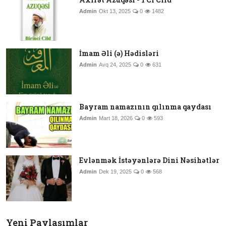
Admin
Okt 13, 2025
0
1482
İmam Əli (ə) Hədisləri
Admin
Avq 24, 2025
0
631
Bayram namazının qılınma qaydası
Admin
Mart 18, 2026
0
593
Evlənmək İstəyənlərə Dini Nəsihətlər
Admin
Dek 19, 2025
0
568
Yeni Paylaşımlar