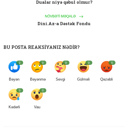
Dualar niyə qəbul olmur?
NÖVBƏTI MƏQALƏ
Dini.Az-a Dəstək Fondu
BU POSTA REAKSIYANIZ NƏDIR?
2
0
0
0
0
Bəyən
Bəyənmə
Sevgi
Gülməli
Qəzəbli
0
0
Kədərli
Vau