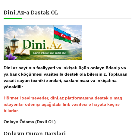
Dini.Az-a Dəstək OL
Dini.az saytının fəaliyyəti və inkişafı üçün onlayn ödəniş və
ya bank köçürməsi vasitəsilə dəstək ola bilərsiniz. Toplanan
vəsait saytın texniki xərcləri, saxlanılması və inkişafına
yönəldilir.
Hörmətli xeyirsevərlər, dini.az platformasına dəstək olmaq
istəyənlər ödənişi aşağıdakı link vasitəsilə həyata keçirə
bilərlər.
Onlayn Ödəmə (Daxil OL)
Onlayn Quran Dərsləri