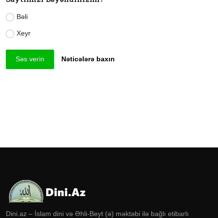
Bəli
Xeyr
Səs verin
Nəticələrə baxın
Dini.az – İslam dini və Əhli-Beyt (ə) məktəbi ilə bağlı etibarlı