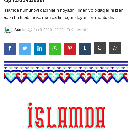
Şübhələrə Cavab
İslamda nümunəvi qadınların həyatını, iman və əxlaqlarını izah
edən bu kitab müsəlman qadını üçün dəyərli bir mənbədir.
Xəbərlər
Admin
Yan 6, 2026 - 22:22
0
401
Digər
Namaz
Əhkam
Qalereya