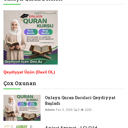
Qeydiyyat Üçün (Daxil OL)
Çox Oxunan
Onlayn Quran Dərsləri Qeydiyyat
Başladı
Admin
Fev 5, 2026
0
1530
Axirət Azuqəsi - 1 Ci Cild