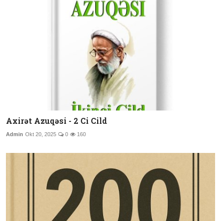
Axirət Azuqəsi - 2 Ci Cild
Admin
Okt 20, 2025
0
160