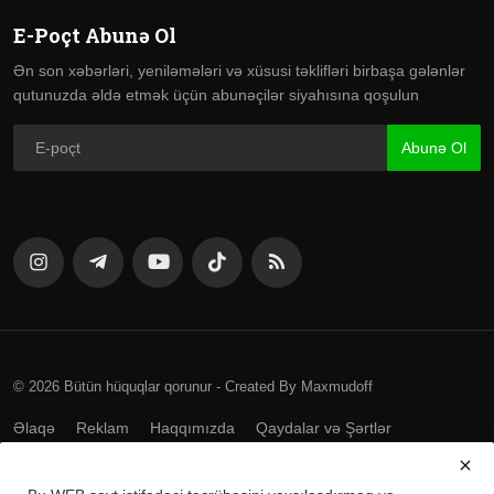
E-Poçt Abunə Ol
Ən son xəbərləri, yeniləmələri və xüsusi təklifləri birbaşa gələnlər
qutunuzda əldə etmək üçün abunəçilər siyahısına qoşulun
Abunə Ol
© 2026 Bütün hüquqlar qorunur - Created By Maxmudoff
Əlaqə
Reklam
Haqqımızda
Qaydalar və Şərtlər