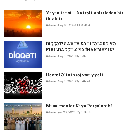
Yayın istisi – Axirəti xatırladan bir
ibrətdir
Admin
Avq 10, 2026
0
4
DİQQƏT! SAXTA SƏHİFƏLƏRƏ VƏ
FIRILDAQÇILARA İNANMAYIN!
Admin
Avq 9, 2026
0
8
Həzrət Əlinin (ə) vəsiyyəti
Admin
Avq 6, 2026
0
24
Müsəlmanlar Niyə Parçalanıb?
Admin
İyul 20, 2026
0
85