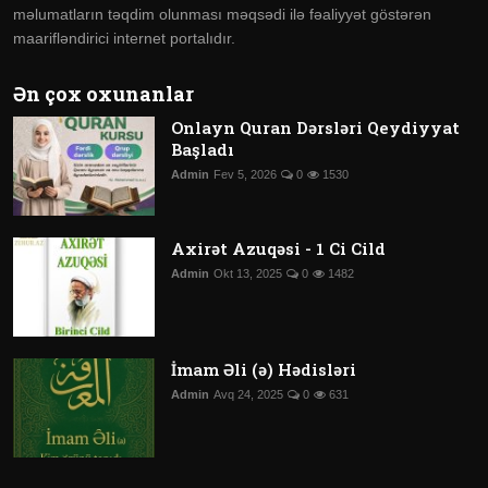
məlumatların təqdim olunması məqsədi ilə fəaliyyət göstərən
maarifləndirici internet portalıdır.
Ən çox oxunanlar
Onlayn Quran Dərsləri Qeydiyyat
Başladı
Admin
Fev 5, 2026
0
1530
Axirət Azuqəsi - 1 Ci Cild
Admin
Okt 13, 2025
0
1482
İmam Əli (ə) Hədisləri
Admin
Avq 24, 2025
0
631