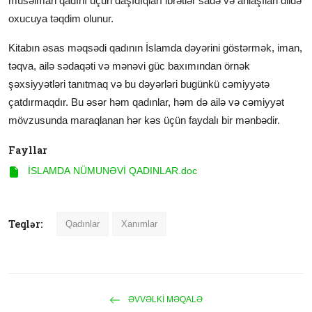
müsəlman qadını üçün daşıdıqları ibrətlər sadə və anlaşılan dildə
oxucuya təqdim olunur.
Kitabın əsas məqsədi qadının İslamda dəyərini göstərmək, iman,
təqva, ailə sədaqəti və mənəvi güc baxımından örnək
şəxsiyyətləri tanıtmaq və bu dəyərləri bugünkü cəmiyyətə
çatdırmaqdır. Bu əsər həm qadınlar, həm də ailə və cəmiyyət
mövzusunda maraqlanan hər kəs üçün faydalı bir mənbədir.
Fayllar
İSLAMDA NÜMUNƏVİ QADINLAR.doc
Teqlər:
Qadınlar
Xanımlar
ƏVVƏLKI MƏQALƏ