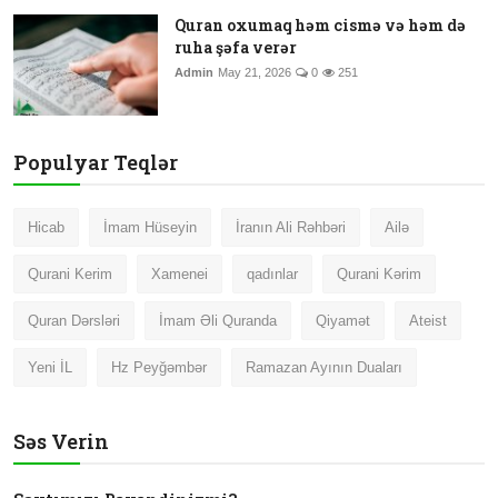
Quran oxumaq həm cismə və həm də
ruha şəfa verər
Admin
May 21, 2026
0
251
Populyar Teqlər
Hicab
İmam Hüseyin
İranın Ali Rəhbəri
Ailə
Qurani Kerim
Xamenei
qadınlar
Qurani Kərim
Quran Dərsləri
İmam Əli Quranda
Qiyamət
Ateist
Yeni İL
Hz Peyğəmbər
Ramazan Ayının Duaları
Səs Verin