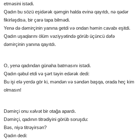
etməsini istədi.
Qadın bu sözü eşidərək qəmgin halda evinə qayıtdı, nə qədər
fikirləşdisə, bir çarə tapa bilmədi.
Yenə də dəmirçinin yanına getdi və ondan həmin cavabı eşitdi.
Qadın uşaqlarını ölüm vəziyyətində görüb üçüncü dəfə
dəmirçinin yanına qayıtdı.
O, yenə qadından günaha batmasını istədi.
Qadın qəbul etdi və şərt təyin edərək dedi:
Bu işi elə yerdə gör ki, məndən və səndən başqa, orada heç kim
olmasın!
Dəmirçi onu xəlvət bir otağa apardı.
Dəmirçi, qadının titrədiyini görüb soruşdu:
Bəs, niyə titrəyirsən?
Qadın dedi: