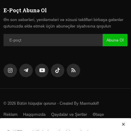
E-Poçt Abunə Ol
Ən son xəbərləri, yeniləmələri və xüsusi təklifləri birbaşa gələnlər
qutunuzda əldə etmək üçün abunəçilər siyahısına qoşulun
Abunə Ol
© 2026 Bütün hüquqlar qorunur - Created By Maxmudoff
Reklam
Haqqımızda
Qaydalar və Şərtlər
Əlaqə