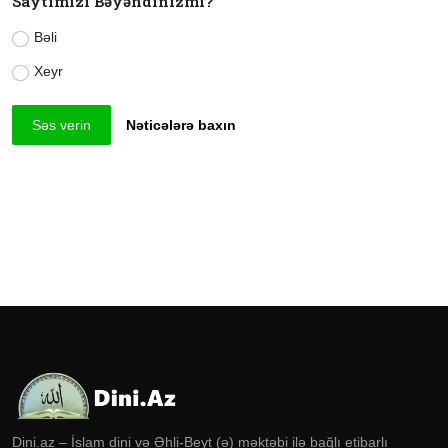
Saytımızı Bəyəndinizmi?
Bəli
Xeyr
Səs verin
Nəticələrə baxın
Dini.az – İslam dini və Əhli-Beyt (ə) məktəbi ilə bağlı etibarlı