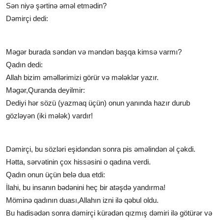
Sən niyə şərtinə əməl etmədin?
Dəmirçi dedi:
Məgər burada səndən və məndən başqa kimsə varmı?
Qadın dedi:
Allah bizim əməllərimizi görür və mələklər yazır.
Məgər,Quranda deyilmir:
Dediyi hər sözü (yazmaq üçün) onun yanında hazır durub
gözləyən (iki mələk) vardır!
Dəmirçi, bu sözləri eşidəndən sonra pis əməlindən əl çəkdi.
Hətta, sərvətinin çox hissəsini o qadına verdi.
Qadın onun üçün belə dua etdi:
İlahi, bu insanın bədənini heç bir atəşdə yandırma!
Möminə qadının duası,Allahın izni ilə qəbul oldu.
Bu hadisədən sonra dəmirçi kürədən qızmış dəmiri ilə götürər və