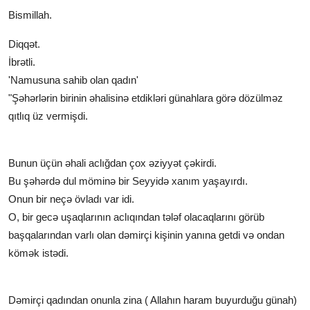
Bismillah.
Diqqət.
İbrətli.
'Namusuna sahib olan qadın'
"Şəhərlərin birinin əhalisinə etdikləri günahlara görə dözülməz
qıtlıq üz vermişdi.
Bunun üçün əhali aclığdan çox əziyyət çəkirdi.
Bu şəhərdə dul möminə bir Seyyidə xanım yaşayırdı.
Onun bir neçə övladı var idi.
O, bir gecə uşaqlarının aclıqından tələf olacaqlarını görüb
başqalarından varlı olan dəmirçi kişinin yanına getdi və ondan
kömək istədi.
Dəmirçi qadından onunla zina ( Allahın haram buyurduğu günah)