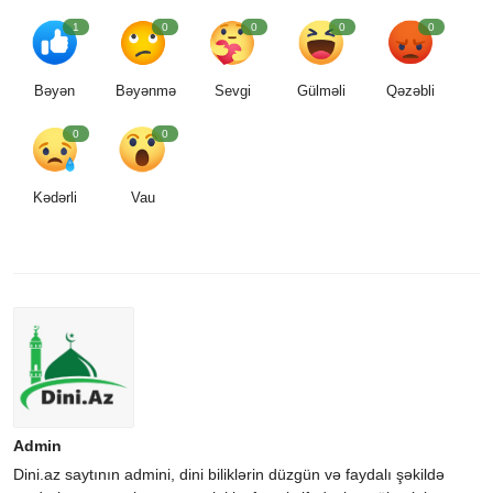
1
0
0
0
0
Bəyən
Bəyənmə
Sevgi
Gülməli
Qəzəbli
0
0
Kədərli
Vau
Admin
Dini.az saytının admini, dini biliklərin düzgün və faydalı şəkildə