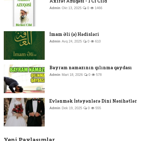
Axirət Azuqəsi - 1 Ci Cild
Admin
Okt 13, 2025
0
1466
İmam Əli (ə) Hədisləri
Admin
Avq 24, 2025
0
610
Bayram namazının qılınma qaydası
Admin
Mart 18, 2026
0
578
Evlənmək İstəyənlərə Dini Nəsihətlər
Admin
Dek 19, 2025
0
555
Yeni Paylaşımlar