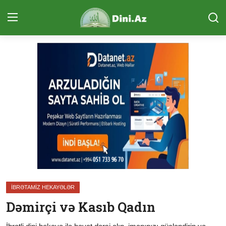
Daxil Ol
Qeydiyyat
Ana Səhifə
Sual-Cavab
Qurani Kərim
Ünsiyyət (ÇAT)
Təcvid Dərsi
İBRƏTAMIZ HEKAYƏLƏR
Məqalələr
Dəmirçi və Kasıb Qadın
Quran və Təfsir