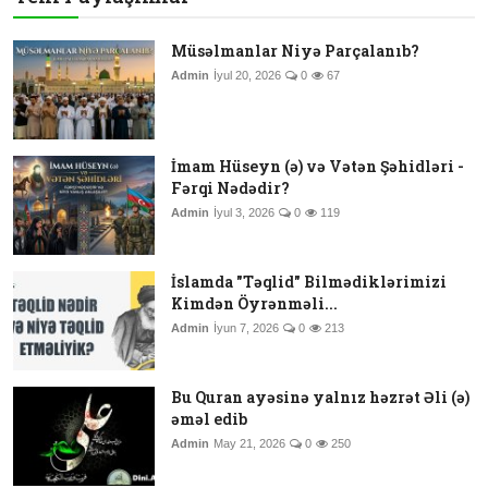
Müsəlmanlar Niyə Parçalanıb?
Admin
İyul 20, 2026
0
67
İmam Hüseyn (ə) və Vətən Şəhidləri -
Fərqi Nədədir?
Admin
İyul 3, 2026
0
119
İslamda "Təqlid" Bilmədiklərimizi
Kimdən Öyrənməli...
Admin
İyun 7, 2026
0
213
Bu Quran ayəsinə yalnız həzrət Əli (ə)
əməl edib
Admin
May 21, 2026
0
250