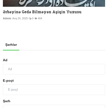
Ərbəyinə Gedə Bilməyən Aşiqin Yuxusu
Admin
Avq 24, 2025
0
404
Şərhlər
Ad
E-poçt
Şərh