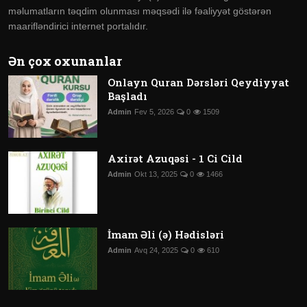
məlumatların təqdim olunması məqsədi ilə fəaliyyət göstərən
maarifləndirici internet portalıdır.
Ən çox oxunanlar
Onlayn Quran Dərsləri Qeydiyyat
Başladı
Admin
Fev 5, 2026
0
1509
Axirət Azuqəsi - 1 Ci Cild
Admin
Okt 13, 2025
0
1466
İmam Əli (ə) Hədisləri
Admin
Avq 24, 2025
0
610