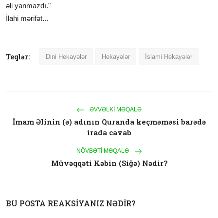
əli yanmazdı."
İlahi mərifət...
Teqlər:
Dini Hekayələr
Hekayələr
İslami Hekayələr
ƏVVƏLKI MƏQALƏ
İmam Əlinin (ə) adının Quranda keçməməsi barədə
irada cavab
NÖVBƏTI MƏQALƏ
Müvəqqəti Kəbin (Siğə) Nədir?
BU POSTA REAKSIYANIZ NƏDIR?