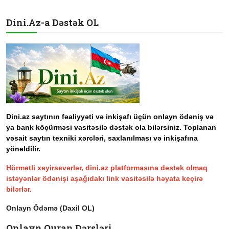
Dini.Az-a Dəstək OL
Dini.az saytının fəaliyyəti və inkişafı üçün onlayn ödəniş və
ya bank köçürməsi vasitəsilə dəstək ola bilərsiniz. Toplanan
vəsait saytın texniki xərcləri, saxlanılması və inkişafına
yönəldilir.
Hörmətli xeyirsevərlər, dini.az platformasına dəstək olmaq
istəyənlər ödənişi aşağıdakı link vasitəsilə həyata keçirə
bilərlər.
Onlayn Ödəmə (Daxil OL)
Onlayn Quran Dərsləri