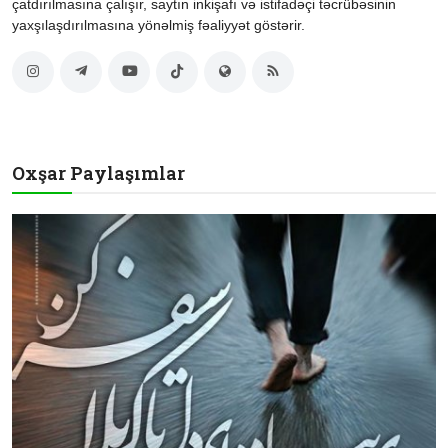
çatdırılmasına çalışır, saytın inkişafı və istifadəçi təcrübəsinin
yaxşılaşdırılmasına yönəlmiş fəaliyyət göstərir.
Oxşar Paylaşımlar