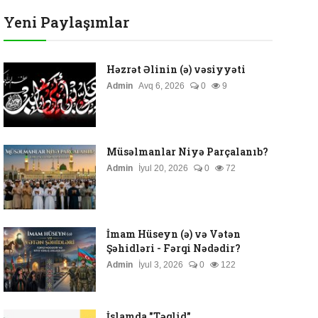
Yeni Paylaşımlar
Həzrət Əlinin (ə) vəsiyyəti
Admin
Avq 6, 2026
0
9
Müsəlmanlar Niyə Parçalanıb?
Admin
İyul 20, 2026
0
72
İmam Hüseyn (ə) və Vətən
Şəhidləri - Fərqi Nədədir?
Admin
İyul 3, 2026
0
122
İslamda "Təqlid"