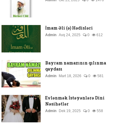
Admin
Okt 13, 2025
0
1470
İmam Əli (ə) Hədisləri
Admin
Avq 24, 2025
0
612
Bayram namazının qılınma
qaydası
Admin
Mart 18, 2026
0
581
Evlənmək İstəyənlərə Dini
Nəsihətlər
Admin
Dek 19, 2025
0
558