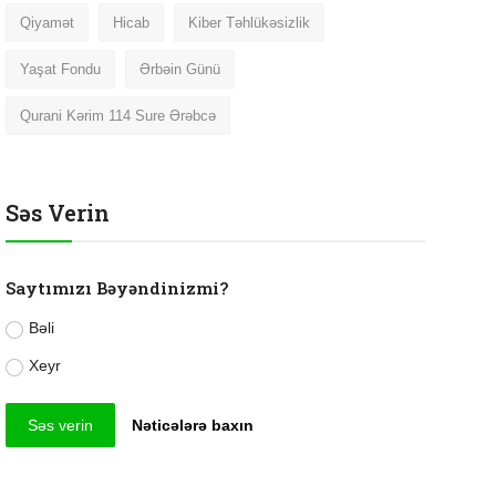
Qiyamət
Hicab
Kiber Təhlükəsizlik
Yaşat Fondu
Ərbəin Günü
Qurani Kərim 114 Sure Ərəbcə
Səs Verin
Saytımızı Bəyəndinizmi?
Bəli
Xeyr
Səs verin
Nəticələrə baxın