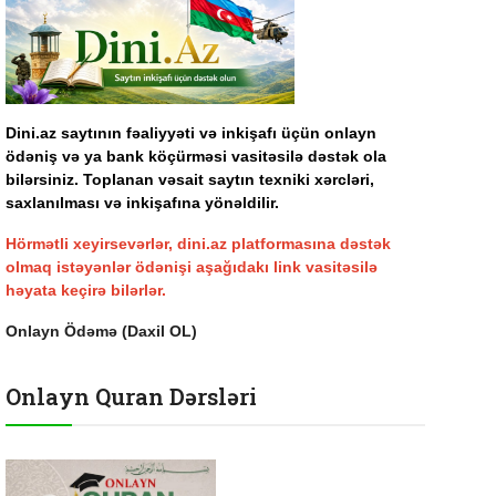
Dini.az saytının fəaliyyəti və inkişafı üçün onlayn
ödəniş və ya bank köçürməsi vasitəsilə dəstək ola
bilərsiniz. Toplanan vəsait saytın texniki xərcləri,
saxlanılması və inkişafına yönəldilir.
Hörmətli xeyirsevərlər, dini.az platformasına dəstək
olmaq istəyənlər ödənişi aşağıdakı link vasitəsilə
həyata keçirə bilərlər.
Onlayn Ödəmə (Daxil OL)
Onlayn Quran Dərsləri