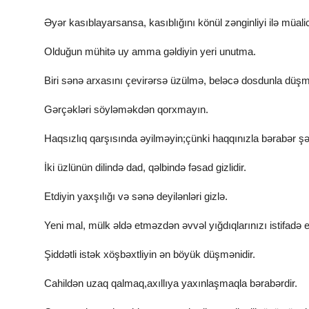
Əyər kasıblayarsansa, kasıblığını könül zənginliyi ilə müalic
Olduğun mühitə uy amma gəldiyin yeri unutma.
Biri sənə arxasını çevirərsə üzülmə, beləcə dosdunla düşmə
Gərçəkləri söyləməkdən qorxmayın.
Haqsızlıq qarşısında əyilməyin;çünki haqqınızla bərabər şərəf
İki üzlünün dilində dad, qəlbində fəsad gizlidir.
Etdiyin yaxşılığı və sənə deyilənləri gizlə.
Yeni mal, mülk əldə etməzdən əvvəl yığdıqlarınızı istifadə e
Şiddətli istək xöşbəxtliyin ən böyük düşmənidir.
Cahildən uzaq qalmaq,axıllıya yaxınlaşmaqla bərabərdir.