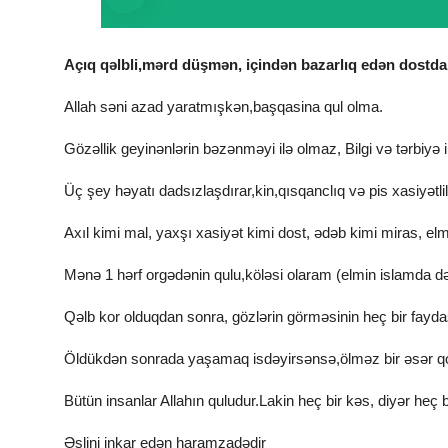
Açıq qəlbli,mərd düşmən, içindən bazarlıq edən dostdan
Allah səni azad yaratmışkən,başqasina qul olma.
Gözəllik geyinənlərin bəzənməyi ilə olmaz, Bilgi və tərbiyə i
Üç şey həyatı dadsızlaşdırar,kin,qısqanclıq və pis xasiyətlil
Axıl kimi mal, yaxşı xasiyət kimi dost, ədəb kimi miras, elm
Mənə 1 hərf orgədənin qulu,köləsi olaram (elmin islamda də
Qəlb kor olduqdan sonra, gözlərin görməsinin heç bir fayda
Öldükdən sonrada yaşamaq isdəyirsənsə,ölməz bir əsər q
Bütün insanlar Allahın quludur.Lakin heç bir kəs, diyər heç bi
Əslini inkar edən haramzadədir