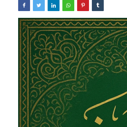
Quran və Təfsir
Şübhələrə Cavab
Xəbərlər
Digər
Namaz
Əhkam
Qalereya