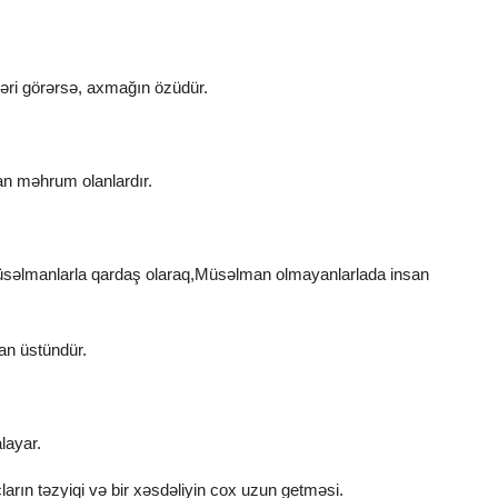
şləri görərsə, axmağın özüdür.
an məhrum olanlardır.
səlmanlarla qardaş olaraq,Müsəlman olmayanlarlada insan
an üstündür.
alayar.
ların təzyiqi və bir xəsdəliyin cox uzun getməsi.