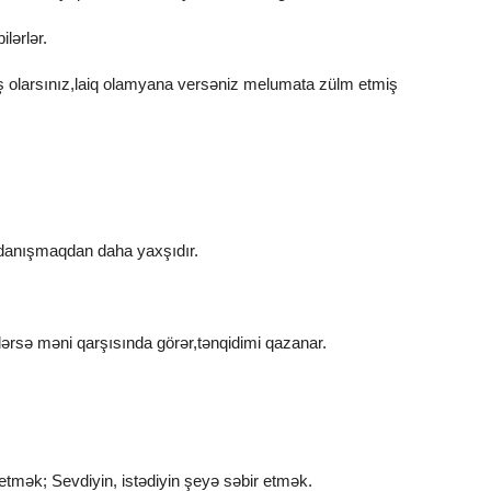
ilərlər.
 olarsınız,laiq olamyana versəniz melumata zülm etmiş
danışmaqdan daha yaxşıdır.
ərsə məni qarşısında görər,tənqidimi qazanar.
etmək; Sevdiyin, istədiyin şeyə səbir etmək.