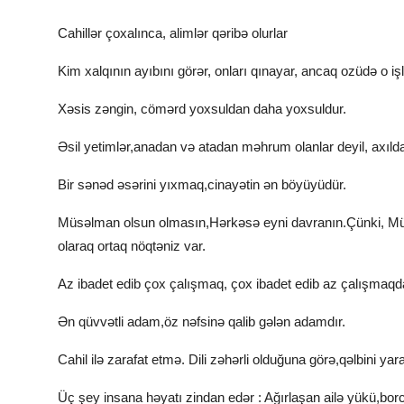
Cahillər çoxalınca, alimlər qəribə olurlar
Kim xalqının ayıbını görər, onları qınayar, ancaq ozüdə o i
Xəsis zəngin, cömərd yoxsuldan daha yoxsuldur.
Əsil yetimlər,anadan və atadan məhrum olanlar deyil, axıld
Bir sənəd əsərini yıxmaq,cinayətin ən böyüyüdür.
Müsəlman olsun olmasın,Hərkəsə eyni davranın.Çünki, Mü
olaraq ortaq nöqtəniz var.
Az ibadet edib çox çalışmaq, çox ibadet edib az çalışmaqd
Ən qüvvətli adam,öz nəfsinə qalib gələn adamdır.
Cahil ilə zarafat etmə. Dili zəhərli olduğuna görə,qəlbini yar
Üç şey insana həyatı zindan edər : Ağırlaşan ailə yükü,borc