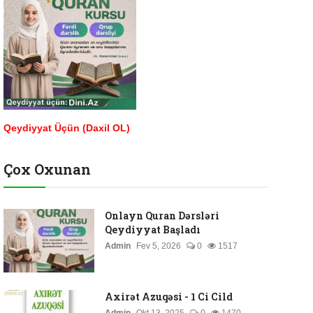
Qeydiyyat Üçün (Daxil OL)
Çox Oxunan
Onlayn Quran Dərsləri
Qeydiyyat Başladı
Admin
Fev 5, 2026
0
1517
Axirət Azuqəsi - 1 Ci Cild