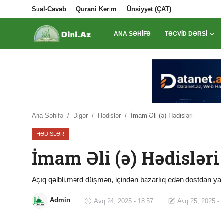
Sual-Cavab
Qurani Kərim
Ünsiyyət (ÇAT)
ANA SƏHIFƏ
TƏCVID DƏRSI
Daxil Ol
Qeydiyyat
Ana Səhifə
Sual-Cavab
Ana Səhifə
Digər
Hədislər
İmam Əli (ə) Hədisləri
HƏDISLƏR
Qurani Kərim
İmam Əli (ə) Hədisləri
Ünsiyyət (ÇAT)
Təcvid Dərsi
Açıq qəlbli,mərd düşmən, içindən bazarlıq edən dostdan ya
Məqalələr
Admin
Avq 24, 2025 - 18:57
Avq 25, 2025 -