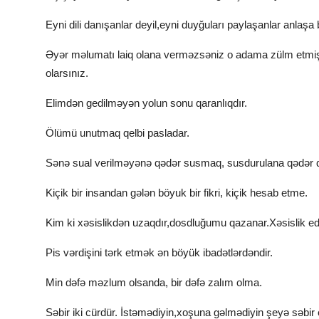
Eyni dili danışanlar deyil,eyni duyğuları paylaşanlar anlaşa b
Əyər məlumatı laiq olana verməzsəniz o adama zülm etmiş
olarsınız.
Elimdən gedilməyən yolun sonu qaranlıqdır.
Ölümü unutmaq qelbi pasladar.
Sənə sual verilməyənə qədər susmaq, susdurulana qədər 
Kiçik bir insandan gələn böyuk bir fikri, kiçik hesab etme.
Kim ki xəsislikdən uzaqdır,dosdluğumu qazanar.Xəsislik ed
Pis vərdişini tərk etmək ən böyük ibadətlərdəndir.
Min dəfə məzlum olsanda, bir dəfə zalım olma.
Səbir iki cürdür. İstəmədiyin,xoşuna gəlmədiyin şeyə səbir 