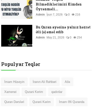
Bilmədiklərimizi Kimdən
Öyrənməli...
Admin
İyun 7, 2026
0
216
Bu Quran ayəsinə yalnız həzrət
Əli (ə) əməl edib
Admin
May 21, 2026
0
254
Populyar Teqlər
İmam Hüseyin
İranın Ali Rəhbəri
Ailə
Xamenei
Qurani Kerim
qadınlar
Quran Dərsləri
Qurani Kərim
İmam Əli Quranda