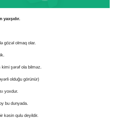
 yaxşıdır.
lə gözəl olmaq olar.
ik.
 kimi şərəf ola bilməz.
yərli olduğu görünür)
sı yoxdur.
oy bu dunyada.
r kəsin qulu deyildir.