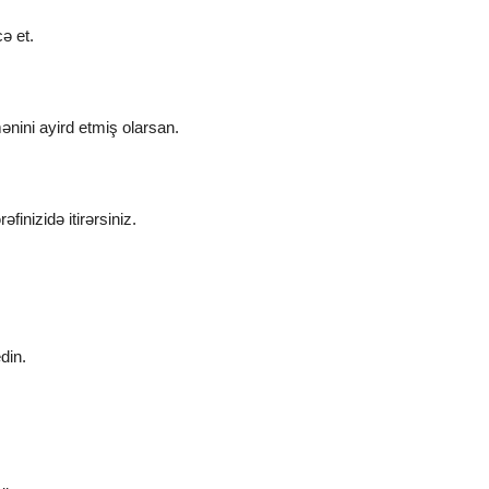
ə et.
nini ayird etmiş olarsan.
inizidə itirərsiniz.
din.