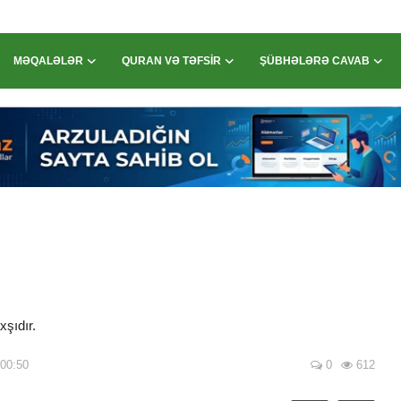
MƏQALƏLƏR
QURAN VƏ TƏFSIR
ŞÜBHƏLƏRƏ CAVAB
xşıdır.
 00:50
0
612