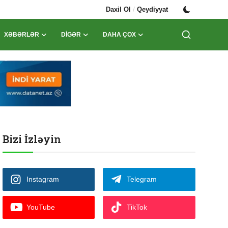
/
Daxil Ol
Qeydiyyat
XƏBƏRLƏR
DIGƏR
DAHA ÇOX
Bizi İzləyin
Instagram
Telegram
YouTube
TikTok