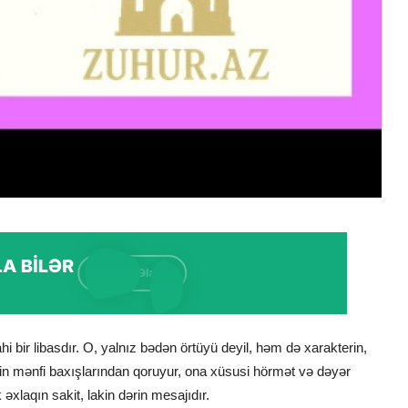
ahi bir libasdır. O, yalnız bədən örtüyü deyil, həm də xarakterin,
in mənfi baxışlarından qoruyur, ona xüsusi hörmət və dəyər
 əxlaqın sakit, lakin dərin mesajıdır.