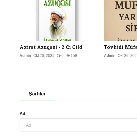
Axirət Azuqəsi - 2 Ci Cild
Tövhidi Müfə
Admin
Okt 20, 2025
0
159
Admin
Okt 26, 202
Şərhlər
Ad