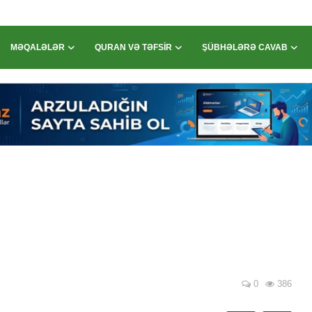
MƏQALƏLƏR
QURAN VƏ TƏFSIR
ŞÜBHƏLƏRƏ CAVAB
0
386