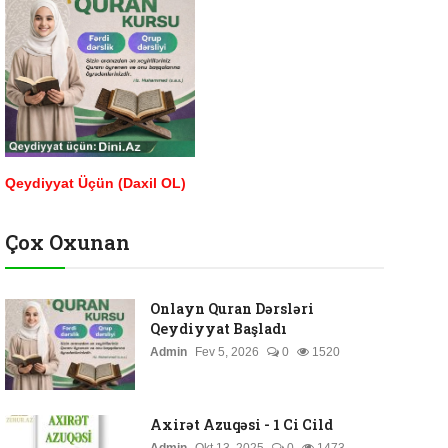
Qeydiyyat Üçün (Daxil OL)
Çox Oxunan
Onlayn Quran Dərsləri
Qeydiyyat Başladı
Admin
Fev 5, 2026
0
1520
Axirət Azuqəsi - 1 Ci Cild