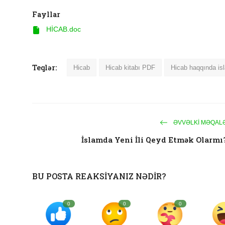
Fayllar
HİCАB.doc
Teqlər:
Hicab
Hicab kitabı PDF
Hicab haqqında isl
ƏVVƏLKI MƏQAL
İslamda Yeni İli Qeyd Etmək Olarmı
BU POSTA REAKSIYANIZ NƏDIR?
0
0
0