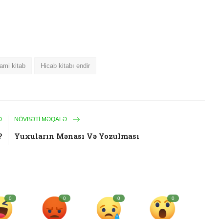
ami kitab
Hicab kitabı endir
Ə
NÖVBƏTI MƏQALƏ
?
Yuxuların Mənası Və Yozulması
0
0
0
0