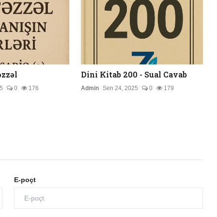
zzəl
Dini Kitab 200 - Sual Cavab
5
0
176
Admin
Sen 24, 2025
0
179
E-poçt