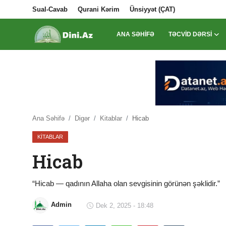
Sual-Cavab
Qurani Kərim
Ünsiyyət (ÇAT)
ANA SƏHIFƏ
TƏCVID DƏRSI
Daxil Ol
Qeydiyyat
Ana Səhifə
Sual-Cavab
Ana Səhifə
Digər
Kitablar
Hicab
KITABLAR
Qurani Kərim
Hicab
Ünsiyyət (ÇAT)
Təcvid Dərsi
“Hicab — qadının Allaha olan sevgisinin görünən şəklidir.”
Məqalələr
Admin
Dek 2, 2025 - 18:48