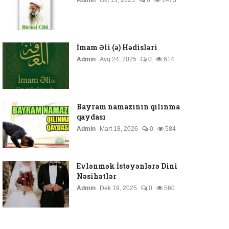
Admin
Okt 13, 2025
0
1473
İmam Əli (ə) Hədisləri
Admin
Avq 24, 2025
0
614
Bayram namazının qılınma
qaydası
Admin
Mart 18, 2026
0
584
Evlənmək İstəyənlərə Dini
Nəsihətlər
Admin
Dek 19, 2025
0
560