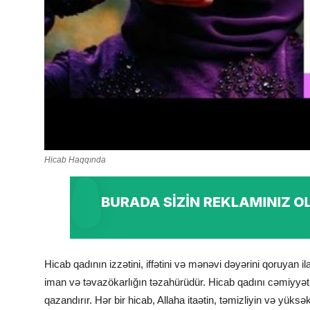
Hicab Haqqında
Hicab qadının izzətini, iffətini və mənəvi dəyərini qoruyan il
iman və təvazökarlığın təzahürüdür. Hicab qadını cəmiyyət
qazandırır. Hər bir hicab, Allaha itaətin, təmizliyin və yüksək