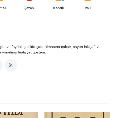
məli
Qəzəbli
Kədərli
Vau
zgün və faydalı şəkildə çatdırılmasına çalışır, saytın inkişafı və
a yönəlmiş fəaliyyət göstərir.