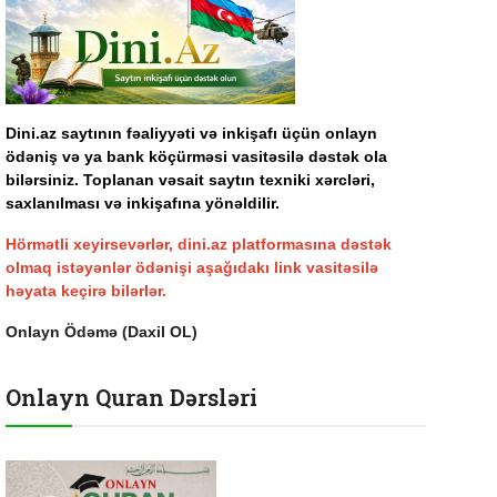
Dini.az saytının fəaliyyəti və inkişafı üçün onlayn
ödəniş və ya bank köçürməsi vasitəsilə dəstək ola
bilərsiniz. Toplanan vəsait saytın texniki xərcləri,
saxlanılması və inkişafına yönəldilir.
Hörmətli xeyirsevərlər, dini.az platformasına dəstək
olmaq istəyənlər ödənişi aşağıdakı link vasitəsilə
həyata keçirə bilərlər.
Onlayn Ödəmə (Daxil OL)
Onlayn Quran Dərsləri