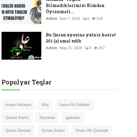
Bilmədiklərimizi Kimdən
Öyrənməli...
Admin
İyun 7, 2026
0
218
Bu Quran ayəsinə yalnız həzrət
Əli (ə) əməl edib
Admin
May 21, 2026
0
257
Populyar Teqlər
İmam Hüseyin
Ailə
İranın Ali Rəhbəri
Qurani Kerim
Xamenei
qadınlar
Quran Dərsləri
Qurani Kərim
İmam Əli Quranda