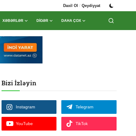
/
Daxil Ol
Qeydiyyat
XƏBƏRLƏR
DIGƏR
DAHA ÇOX
Bizi İzləyin
Instagram
Telegram
YouTube
TikTok