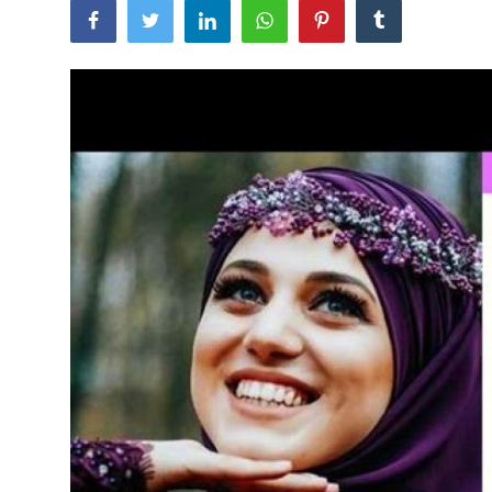
Quran və Təfsir
Şübhələrə Cavab
Xəbərlər
Digər
Namaz
Əhkam
Qalereya