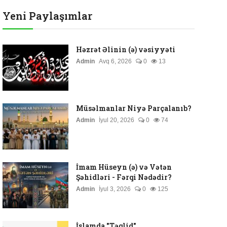
Yeni Paylaşımlar
Həzrət Əlinin (ə) vəsiyyəti
Admin
Avq 6, 2026
0
13
Müsəlmanlar Niyə Parçalanıb?
Admin
İyul 20, 2026
0
74
İmam Hüseyn (ə) və Vətən
Şəhidləri - Fərqi Nədədir?
Admin
İyul 3, 2026
0
125
İslamda "Təqlid"