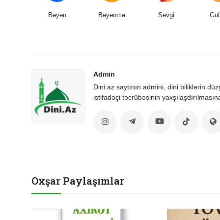
Bəyən
Bəyənmə
Sevgi
Gül
Admin
Dini.az saytının admini, dini biliklərin dü
istifadəçi təcrübəsinin yaxşılaşdırılmasın
Oxşar Paylaşımlar