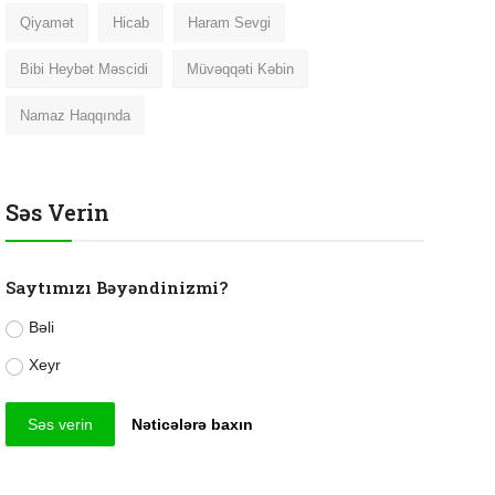
Qiyamət
Hicab
Haram Sevgi
Bibi Heybət Məscidi
Müvəqqəti Kəbin
Namaz Haqqında
Səs Verin
Saytımızı Bəyəndinizmi?
Bəli
Xeyr
Səs verin
Nəticələrə baxın