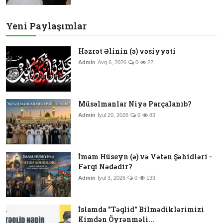
Yeni Paylaşımlar
Həzrət Əlinin (ə) vəsiyyəti
Admin
Avq 6, 2026
0
22
Müsəlmanlar Niyə Parçalanıb?
Admin
İyul 20, 2026
0
83
İmam Hüseyn (ə) və Vətən Şəhidləri -
Fərqi Nədədir?
Admin
İyul 3, 2026
0
133
İslamda "Təqlid" Bilmədiklərimizi
Kimdən Öyrənməli...