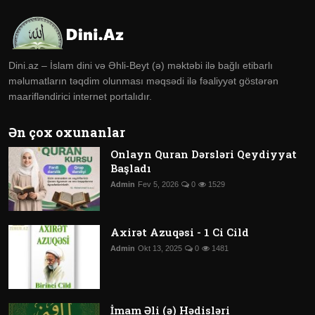
Dini.az – İslam dini və Əhli-Beyt (ə) məktəbi ilə bağlı etibarlı
məlumatların təqdim olunması məqsədi ilə fəaliyyət göstərən
maarifləndirici internet portalıdır.
Ən çox oxunanlar
Onlayn Quran Dərsləri Qeydiyyat
Başladı
Admin
Fev 5, 2026
0
1529
Axirət Azuqəsi - 1 Ci Cild
Admin
Okt 13, 2025
0
1481
İmam Əli (ə) Hədisləri