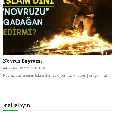
Şübhələrə Cavab
Xəbərlər
Digər
Namaz
Əhkam
Novruz Bayramı
Qalereya
Admin
Mart 13, 2026
0
282
Novruz bayramının İslam dinindəki yeri (tarixi baxış | araşdırma)
Bizi İzləyin