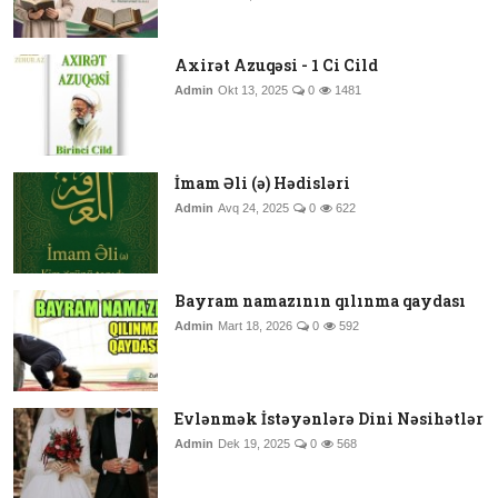
Axirət Azuqəsi - 1 Ci Cild
Admin
Okt 13, 2025
0
1481
İmam Əli (ə) Hədisləri
Admin
Avq 24, 2025
0
622
Bayram namazının qılınma qaydası
Admin
Mart 18, 2026
0
592
Evlənmək İstəyənlərə Dini Nəsihətlər
Admin
Dek 19, 2025
0
568