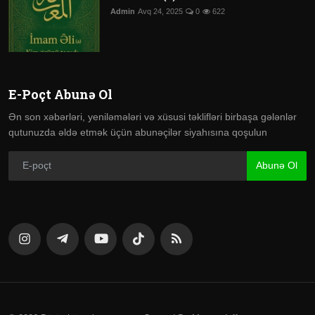
Admin
Avq 24, 2025
0
622
E-Poçt Abunə Ol
Ən son xəbərləri, yeniləmələri və xüsusi təklifləri birbaşa gələnlər
qutunuzda əldə etmək üçün abunəçilər siyahısına qoşulun
Abunə Ol