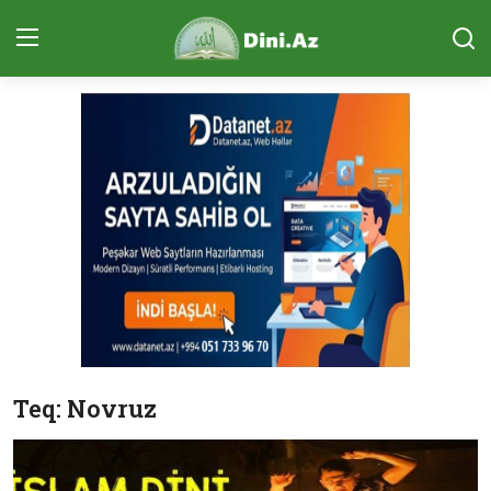
Daxil Ol
Qeydiyyat
Ana Səhifə
Sual-Cavab
Qurani Kərim
Ünsiyyət (ÇAT)
Təcvid Dərsi
Teq: Novruz
Məqalələr
Quran və Təfsir