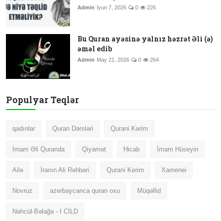
Admin
İyun 7, 2026
0
226
Bu Quran ayəsinə yalnız həzrət Əli (ə)
əməl edib
Admin
May 21, 2026
0
264
Populyar Teqlər
qadınlar
Quran Dərsləri
Qurani Kərim
İmam Əli Quranda
Qiyamət
Hicab
İmam Hüseyin
Ailə
İranın Ali Rəhbəri
Qurani Kerim
Xamenei
Novruz
azerbaycanca quran oxu
Müqəllid
Nəhcül-Bəlağə - I CİLD