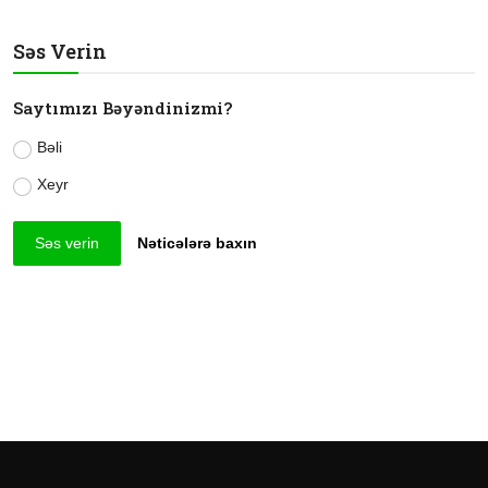
Səs Verin
Saytımızı Bəyəndinizmi?
Bəli
Xeyr
Səs verin
Nəticələrə baxın