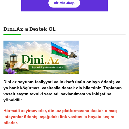
Dini.Az-a Dəstək OL
Dini.az saytının fəaliyyəti və inkişafı üçün onlayn ödəniş və
ya bank köçürməsi vasitəsilə dəstək ola bilərsiniz. Toplanan
vəsait saytın texniki xərcləri, saxlanılması və inkişafına
yönəldilir.
Hörmətli xeyirsevərlər, dini.az platformasına dəstək olmaq
istəyənlər ödənişi aşağıdakı link vasitəsilə həyata keçirə
bilərlər.