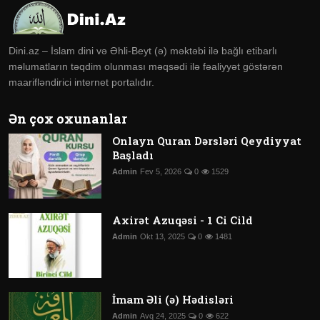
Dini.az – İslam dini və Əhli-Beyt (ə) məktəbi ilə bağlı etibarlı
məlumatların təqdim olunması məqsədi ilə fəaliyyət göstərən
maarifləndirici internet portalıdır.
Ən çox oxunanlar
Onlayn Quran Dərsləri Qeydiyyat
Başladı
Admin
Fev 5, 2026
0
1529
Axirət Azuqəsi - 1 Ci Cild
Admin
Okt 13, 2025
0
1481
İmam Əli (ə) Hədisləri
Admin
Avq 24, 2025
0
622