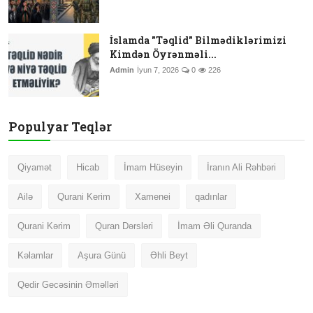
İslamda "Təqlid" Bilmədiklərimizi
Kimdən Öyrənməli...
Admin
İyun 7, 2026
0
226
Populyar Teqlər
Qiyamət
Hicab
İmam Hüseyin
İranın Ali Rəhbəri
Ailə
Qurani Kerim
Xamenei
qadınlar
Qurani Kərim
Quran Dərsləri
İmam Əli Quranda
Kəlamlar
Aşura Günü
Əhli Beyt
Qedir Gecəsinin Əməlləri