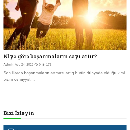
Niyə görə boşanmaların sayı artır?
Admin
Avq 24, 2025
0
172
Son illərdə boşanmaların artması artıq bütün dünyada olduğu kimi
bizim cəmiyyəti...
Bizi İzləyin