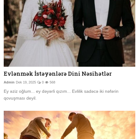
Şübhələrə Cavab
Xəbərlər
Digər
Namaz
Əhkam
Evlənmək İstəyənlərə Dini Nəsihətlər
Qalereya
Admin
Dek 19, 2025
0
568
Ey əziz oğlum... ey dəyərli qızım... Evlilik sadəcə iki nəfərin
qovuşması deyil.