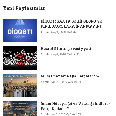
Yeni Paylaşımlar
DİQQƏT! SAXTA SƏHİFƏLƏRƏ VƏ
FIRILDAQÇILARA İNANMAYIN!
Admin
Avq 9, 2026
0
3
Həzrət Əlinin (ə) vəsiyyəti
Admin
Avq 6, 2026
0
22
Müsəlmanlar Niyə Parçalanıb?
Admin
İyul 20, 2026
0
84
İmam Hüseyn (ə) və Vətən Şəhidləri -
Fərqi Nədədir?
Admin
İyul 3, 2026
0
133