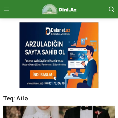
Daxil Ol
Qeydiyyat
Ana Səhifə
Qurani Kərim
Ünsiyyət (ÇAT)
Sual-Cavab
Təcvid Dərsi
Teq: Ailə
Məqalələr
Quran və Təfsir