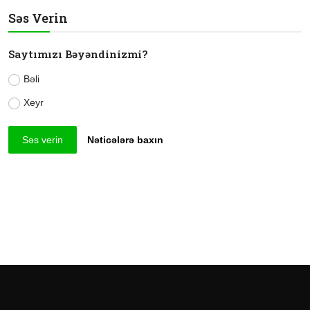
Səs Verin
Saytımızı Bəyəndinizmi?
Bəli
Xeyr
Səs verin
Nəticələrə baxın