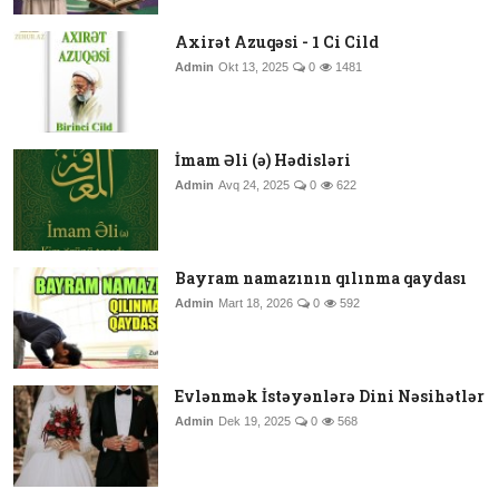
Axirət Azuqəsi - 1 Ci Cild
Admin
Okt 13, 2025
0
1481
İmam Əli (ə) Hədisləri
Admin
Avq 24, 2025
0
622
Bayram namazının qılınma qaydası
Admin
Mart 18, 2026
0
592
Evlənmək İstəyənlərə Dini Nəsihətlər
Admin
Dek 19, 2025
0
568