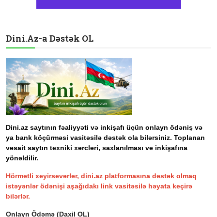
Dini.Az-a Dəstək OL
Dini.az saytının fəaliyyəti və inkişafı üçün onlayn ödəniş və
ya bank köçürməsi vasitəsilə dəstək ola bilərsiniz. Toplanan
vəsait saytın texniki xərcləri, saxlanılması və inkişafına
yönəldilir.
Hörmətli xeyirsevərlər, dini.az platformasına dəstək olmaq
istəyənlər ödənişi aşağıdakı link vasitəsilə həyata keçirə
bilərlər.
Onlayn Ödəmə (Daxil OL)