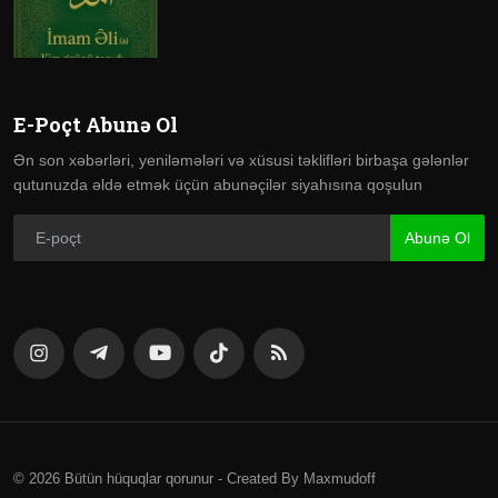
E-Poçt Abunə Ol
Ən son xəbərləri, yeniləmələri və xüsusi təklifləri birbaşa gələnlər
qutunuzda əldə etmək üçün abunəçilər siyahısına qoşulun
Abunə Ol
© 2026 Bütün hüquqlar qorunur - Created By Maxmudoff