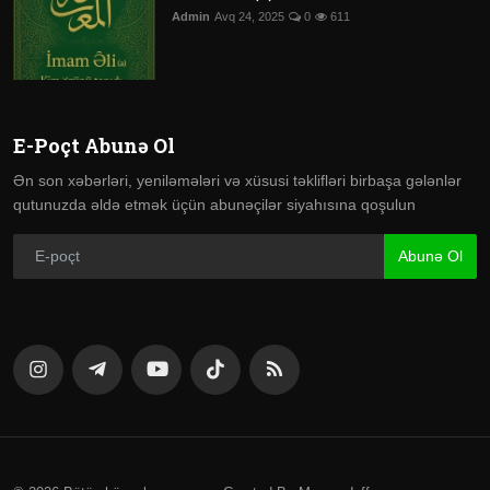
Admin
Avq 24, 2025
0
611
E-Poçt Abunə Ol
Ən son xəbərləri, yeniləmələri və xüsusi təklifləri birbaşa gələnlər
qutunuzda əldə etmək üçün abunəçilər siyahısına qoşulun
Abunə Ol