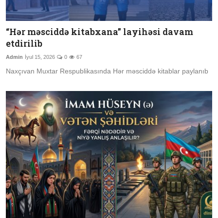
“Hər məsciddə kitabxana” layihəsi davam
etdirilib
Admin
İyul 15, 2026
0
67
Naxçıvan Muxtar Respublikasında Hər məsciddə kitablar paylanıb