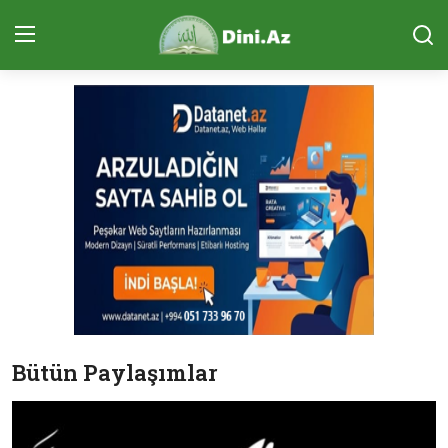
Daxil Ol
Qeydiyyat
Ana Səhifə
Sual-Cavab
Qurani Kərim
Ünsiyyət (ÇAT)
Təcvid Dərsi
Bütün Paylaşımlar
Məqalələr
Quran və Təfsir