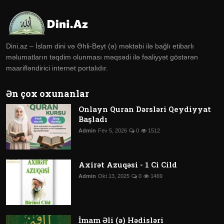
Dini.az – İslam dini və Əhli-Beyt (ə) məktəbi ilə bağlı etibarlı
məlumatların təqdim olunması məqsədi ilə fəaliyyət göstərən
maarifləndirici internet portalıdır.
Ən çox oxunanlar
Onlayn Quran Dərsləri Qeydiyyat
Başladı
Admin
Fev 5, 2026
0
1512
Axirət Azuqəsi - 1 Ci Cild
Admin
Okt 13, 2025
0
1469
İmam Əli (ə) Hədisləri