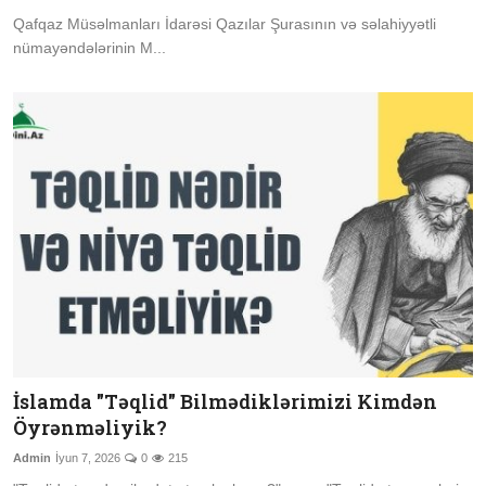
Qafqaz Müsəlmanları İdarəsi Qazılar Şurasının və səlahiyyətli
nümayəndələrinin M...
İslamda "Təqlid" Bilmədiklərimizi Kimdən
Öyrənməliyik?
Admin
İyun 7, 2026
0
215