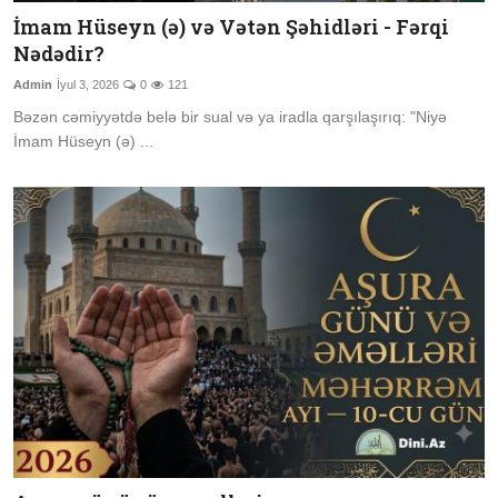
İmam Hüseyn (ə) və Vətən Şəhidləri - Fərqi
Nədədir?
Admin
İyul 3, 2026
0
121
Bəzən cəmiyyətdə belə bir sual və ya iradla qarşılaşırıq: "Niyə
İmam Hüseyn (ə) ...