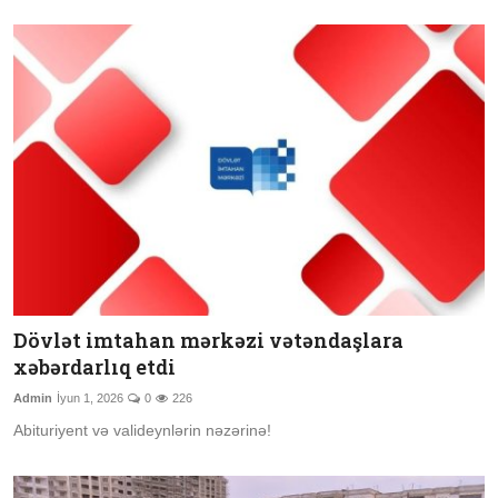
Dövlət imtahan mərkəzi vətəndaşlara
xəbərdarlıq etdi
Admin
İyun 1, 2026
0
226
Abituriyent və valideynlərin nəzərinə!