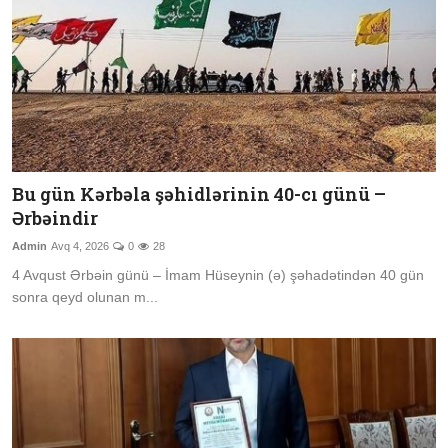
Bu gün Kərbəla şəhidlərinin 40-cı günü –
Ərbəindir
Admin
Avq 4, 2026
0
28
4 Avqust Ərbəin günü – İmam Hüseynin (ə) şəhadətindən 40 gün
sonra qeyd olunan m...