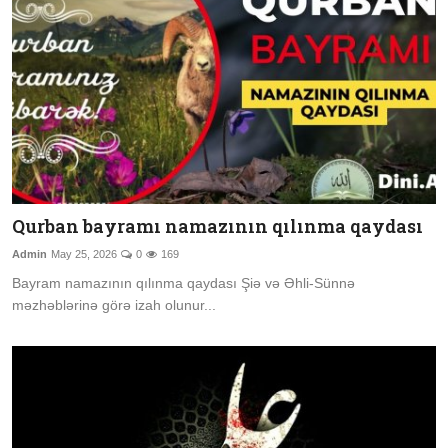
Qurban bayramı namazının qılınma qaydası
Admin
May 25, 2026
0
169
Bayram namazının qılınma qaydası Şiə və Əhli-Sünnə
məzhəblərinə görə izah olunur...