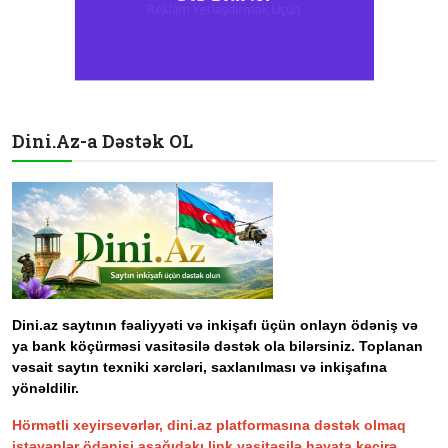
Dini.Az-a Dəstək OL
Dini.az saytının fəaliyyəti və inkişafı üçün onlayn ödəniş və
ya bank köçürməsi vasitəsilə dəstək ola bilərsiniz. Toplanan
vəsait saytın texniki xərcləri, saxlanılması və inkişafına
yönəldilir.
Hörmətli xeyirsevərlər, dini.az platformasına dəstək olmaq
istəyənlər ödənişi aşağıdakı link vasitəsilə həyata keçirə