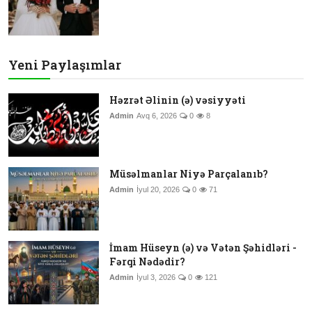
Yeni Paylaşımlar
Həzrət Əlinin (ə) vəsiyyəti
Admin
Avq 6, 2026
0
8
Müsəlmanlar Niyə Parçalanıb?
Admin
İyul 20, 2026
0
71
İmam Hüseyn (ə) və Vətən Şəhidləri -
Fərqi Nədədir?
Admin
İyul 3, 2026
0
121