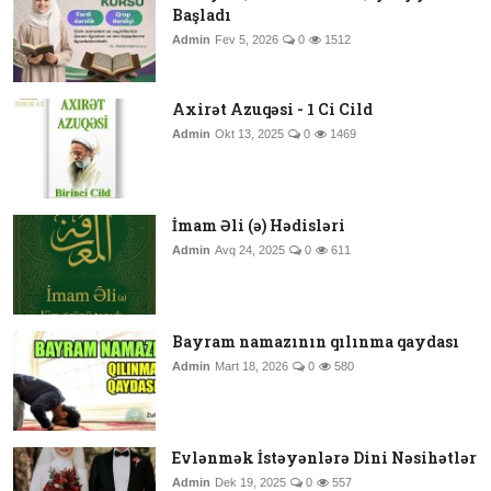
Başladı
Admin
Fev 5, 2026
0
1512
Axirət Azuqəsi - 1 Ci Cild
Admin
Okt 13, 2025
0
1469
İmam Əli (ə) Hədisləri
Admin
Avq 24, 2025
0
611
Bayram namazının qılınma qaydası
Admin
Mart 18, 2026
0
580
Evlənmək İstəyənlərə Dini Nəsihətlər
Admin
Dek 19, 2025
0
557