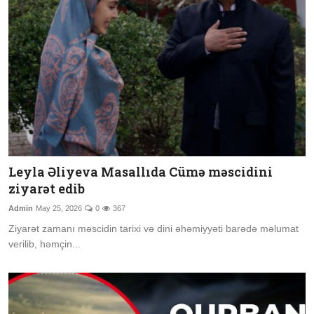
Leyla Əliyeva Masallıda Cümə məscidini
ziyarət edib
Admin
May 25, 2026
0
367
Ziyarət zamanı məscidin tarixi və dini əhəmiyyəti barədə məlumat
verilib, həmçin...