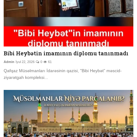
Bibi Heybətin imamının diplomu tanınmadı
Admin
İyul 22, 2026
0
61
Qafqaz Müsəlmanları İdarəsinin qazisi, "Bibi Heybət” məscid-
ziyarətgah kompleksi...