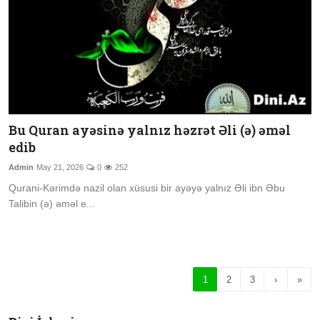
Bu Quran ayəsinə yalnız həzrət Əli (ə) əməl
edib
Admin
May 21, 2026
0
252
Qurani-Kərimdə nazil olan xüsusi bir ayəyə yalnız Əli ibn Əbu
Talibin (ə) əməl e...
1
2
3
›
»