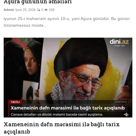
Aşura gününün əməlləri
Admin
İyun 25, 2026
0
158
iyunun 25-i məhərrəm ayının 10-u, yəni Aşura günüdür. Bu günün
özünəməxsus müstə...
Xameneinin dəfn mərasimi ilə bağlı tarix
açıqlanıb