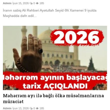
Admin
İyun 15, 2026
0
185
İranın sabiq Ali Rəhbəri Ayətullah Seyid Əli Xamenei 9 iyulda
Məşhəddə dəfn edil...
Məhərrəm ayı ilə bağlı ölkə müsəlmanlarına
müraciət
Admin
İyun 13, 2026
0
185