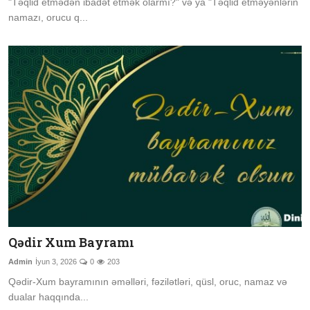
"Təqlid etmədən ibadət etmək olarmı?" və ya "Təqlid etməyənlərin
namazı, orucu q...
Qədir Xum Bayramı
Admin
İyun 3, 2026
0
203
Qədir-Xum bayramının əməlləri, fəzilətləri, qüsl, oruc, namaz və
dualar haqqında...