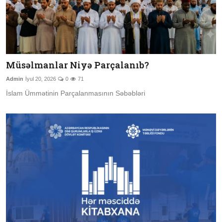
Müsəlmanlar Niyə Parçalanıb?
Admin
İyul 20, 2026
0
71
İslam Ümmətinin Parçalanmasının Səbəbləri