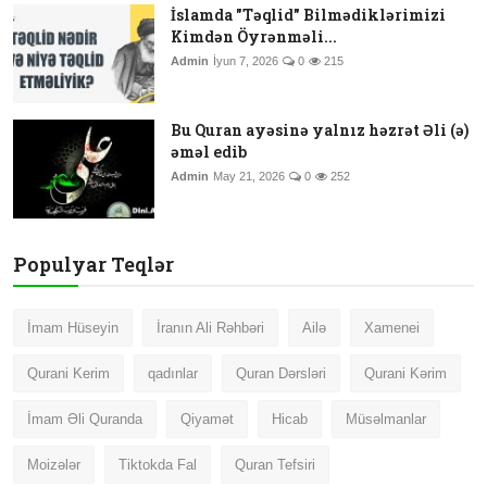
İslamda "Təqlid" Bilmədiklərimizi
Kimdən Öyrənməli...
Admin
İyun 7, 2026
0
215
Bu Quran ayəsinə yalnız həzrət Əli (ə)
əməl edib
Admin
May 21, 2026
0
252
Populyar Teqlər
İmam Hüseyin
İranın Ali Rəhbəri
Ailə
Xamenei
Qurani Kerim
qadınlar
Quran Dərsləri
Qurani Kərim
İmam Əli Quranda
Qiyamət
Hicab
Müsəlmanlar
Moizələr
Tiktokda Fal
Quran Tefsiri