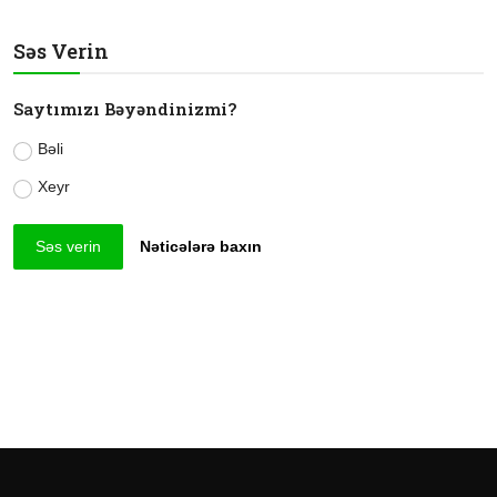
Səs Verin
Saytımızı Bəyəndinizmi?
Bəli
Xeyr
Səs verin
Nəticələrə baxın