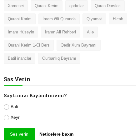
Xamenei
Qurani Kerim
qadınlar
Quran Dərsləri
Qurani Kərim
İmam Əli Quranda
Qiyamət
Hicab
İmam Hüseyin
İranın Ali Rəhbəri
Ailə
Qurani Kərim 1-Ci Dərs
Qədir Xum Bayramı
Batil inanclar
Qurbanlıq Bayramı
Səs Verin
Saytımızı Bəyəndinizmi?
Bəli
Xeyr
Səs verin
Nəticələrə baxın