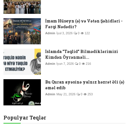
İmam Hüseyn (ə) və Vətən Şəhidləri -
Fərqi Nədədir?
Admin
İyul 3, 2026
0
122
İslamda "Təqlid" Bilmədiklərimizi
Kimdən Öyrənməli...
Admin
İyun 7, 2026
0
216
Bu Quran ayəsinə yalnız həzrət Əli (ə)
əməl edib
Admin
May 21, 2026
0
253
Populyar Teqlər