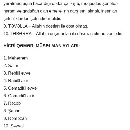
yaratmaq üçün bacardığı qədər çalı- şıb, müqəddəs şəriətdə
haram və qadağan olan əməllə- rin qarşısını almalı, insanları
çirkinliklərdən çəkindir- məlidir.
9. TƏVƏLLA – Allahın dostları ilə dost olmaq.
10. TƏBƏRRA – Allahın düşmənləri ilə düşmən olmaq vacibdir.
HİCRİ QƏMƏRİ MÜSƏLMAN AYLARI:
1. Məhərrəm
2. Səfər
3. Rəbiül əvvəl
4. Rəbiül axir
5. Cəmadiül əvvəl
6. Cəmadiül axir
7. Rəcəb
8. Şəban
9. Rəməzan
10. Şəvval