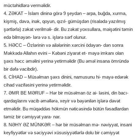
müctəhidlərə verməlidir.
4. ZƏKAT – İslam dininə görə 9 şeydən – arpa, buğda, xurma,
kişmiş, dəvə, inək, qoyun, qızıl- gümüşdən (risalədə yazılmış
şərtlərlə) zəkat verilməli- dir. Bu zəkat yoxsullara, məişətini təmin
edə bilməyən- lərə və s. işlərə sərf olunur.
5. HƏCC – Özlərinin və ailələrinin xərcini ödəyən- dən sonra
Məkkədə Allahın evini – Kəbəni ziyarət et- məyə imkanı olan
şəxs həcc əməlini yerinə yetirməlidir (Bu əməl insana ömründə
bir dəfə vacibdir).
6. CİHAD – Müsəlman şəxs dinini, namusunu hi- mayə edərək
cihad vəzifəsini yerinə yetirməlidir.
7. ƏMR BE MƏRUF – Hər bir müsəlman öz ai- ləsini, din bacı-
qardaşlarını vacib əməllərə, xeyir və bəyənilən işlərə dəvət
etməlidir. Bu müqəddəs hökmün nəticəsində bütün fəsadlardan
təmiz bir cəmiyyət yara- nar.
8. NƏHY ƏZ MÜNKƏR – hər bir müsəlman mə- nəviyyat, insani
keyfiyyətlər və səciyyəvi xüsusiyyətlərlə dolu bir cəmiyyət