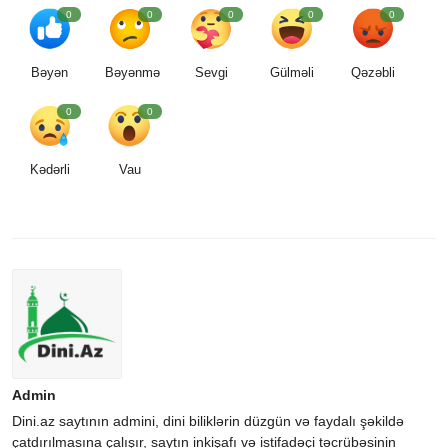
0
0
0
0
0
Bəyən
Bəyənmə
Sevgi
Gülməli
Qəzəbli
0
0
Kədərli
Vau
Admin
Dini.az saytının admini, dini biliklərin düzgün və faydalı şəkildə
çatdırılmasına çalışır, saytın inkişafı və istifadəçi təcrübəsinin