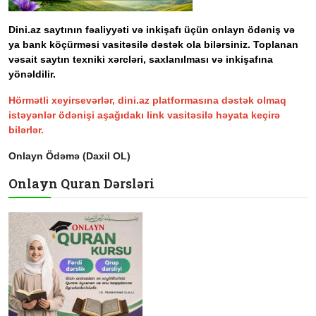
Dini.az saytının fəaliyyəti və inkişafı üçün onlayn ödəniş və
ya bank köçürməsi vasitəsilə dəstək ola bilərsiniz. Toplanan
vəsait saytın texniki xərcləri, saxlanılması və inkişafına
yönəldilir.
Hörmətli xeyirsevərlər, dini.az platformasına dəstək olmaq
istəyənlər ödənişi aşağıdakı link vasitəsilə həyata keçirə
bilərlər.
Onlayn Ödəmə (Daxil OL)
Onlayn Quran Dərsləri