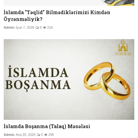
İslamda "Təqlid" Bilmədiklərimizi Kimdən
Öyrənməliyik?
Admin
İyun 7, 2026
0
216
İslamda Boşanma (Talaq) Məsələsi
Admin
Avq 25, 2025
0
295