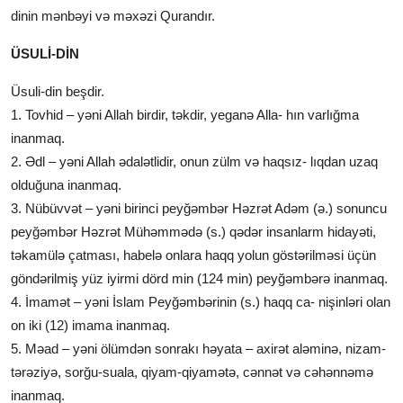
dinin mənbəyi və məxəzi Qurandır.
ÜSULİ-DİN
Üsuli-din beşdir.
1. Tovhid – yəni Allah birdir, təkdir, yeganə Alla- hın varlığma
inanmaq.
2. Ədl – yəni Allah ədalətlidir, onun zülm və haqsız- lıqdan uzaq
olduğuna inanmaq.
3. Nübüvvət – yəni birinci peyğəmbər Həzrət Adəm (ə.) sonuncu
peyğəmbər Həzrət Mühəmmədə (s.) qədər insanlarm hidayəti,
təkamülə çatması, habelə onlara haqq yolun göstərilməsi üçün
göndərilmiş yüz iyirmi dörd min (124 min) peyğəmbərə inanmaq.
4. İmamət – yəni İslam Peyğəmbərinin (s.) haqq ca- nişinləri olan
on iki (12) imama inanmaq.
5. Məad – yəni ölümdən sonrakı həyata – axirət aləminə, nizam-
tərəziyə, sorğu-suala, qiyam-qiyamətə, cənnət və cəhənnəmə
inanmaq.