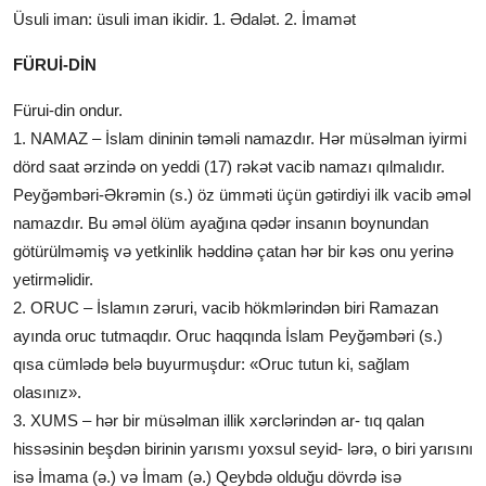
Üsuli iman: üsuli iman ikidir. 1. Ədalət. 2. İmamət
FÜRUİ-DİN
Fürui-din ondur.
1. NAMAZ – İslam dininin təməli namazdır. Hər müsəlman iyirmi
dörd saat ərzində on yeddi (17) rəkət vacib namazı qılmalıdır.
Peyğəmbəri-Əkrəmin (s.) öz ümməti üçün gətirdiyi ilk vacib əməl
namazdır. Bu əməl ölüm ayağına qədər insanın boynundan
götürülməmiş və yetkinlik həddinə çatan hər bir kəs onu yerinə
yetirməlidir.
2. ORUC – İslamın zəruri, vacib hökmlərindən biri Ramazan
ayında oruc tutmaqdır. Oruc haqqında İslam Peyğəmbəri (s.)
qısa cümlədə belə buyurmuşdur: «Oruc tutun ki, sağlam
olasınız».
3. XUMS – hər bir müsəlman illik xərclərindən ar- tıq qalan
hissəsinin beşdən birinin yarısmı yoxsul seyid- lərə, o biri yarısını
isə İmama (ə.) və İmam (ə.) Qeybdə olduğu dövrdə isə