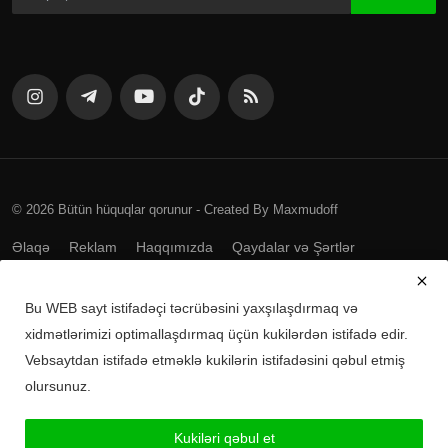
© 2026 Bütün hüquqlar qorunur - Created By Maxmudoff
Əlaqə
Reklam
Haqqımızda
Qaydalar və Şərtlər
Bu WEB sayt istifadəçi təcrübəsini yaxşılaşdırmaq və
Mobil tətbiqləri yükləyin
xidmətlərimizi optimallaşdırmaq üçün kukilərdən istifadə edir.
Vebsaytdan istifadə etməklə kukilərin istifadəsini qəbul etmiş
Android üçün yüklə
olursunuz.
iPhone üçün yüklə
Kukiləri qəbul et