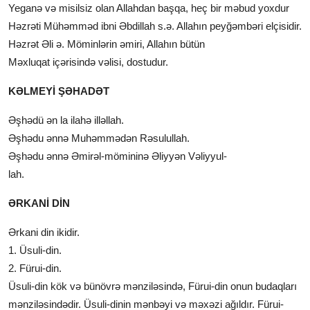
Yeganə və misilsiz olan Allahdan başqa, heç bir məbud yoxdur
Həzrəti Mühəmməd ibni Əbdillah s.ə. Allahın peyğəmbəri elçisidir.
Həzrət Əli ə. Möminlərin əmiri, Allahın bütün
Məxluqat içərisində vəlisi, dostudur.
KƏLMEYİ ŞƏHADƏT
Əşhədü ən la ilahə illəllah.
Əşhədu ənnə Muhəmmədən Rəsulullah.
Əşhədu ənnə Əmirəl-mömininə Əliyyən Vəliyyul-
lah.
ƏRKANİ DİN
Ərkani din ikidir.
1. Üsuli-din.
2. Fürui-din.
Üsuli-din kök və bünövrə mənziləsində, Fürui-din onun budaqları
mənziləsindədir. Üsuli-dinin mənbəyi və məxəzi ağıldır. Fürui-