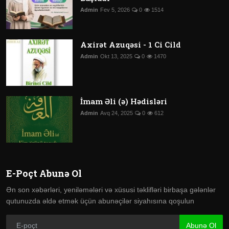
Admin
Fev 5, 2026
0
1514
Axirət Azuqəsi - 1 Ci Cild
Admin
Okt 13, 2025
0
1470
İmam Əli (ə) Hədisləri
Admin
Avq 24, 2025
0
612
E-Poçt Abunə Ol
Ən son xəbərləri, yeniləmələri və xüsusi təklifləri birbaşa gələnlər
qutunuzda əldə etmək üçün abunəçilər siyahısına qoşulun
Abunə Ol