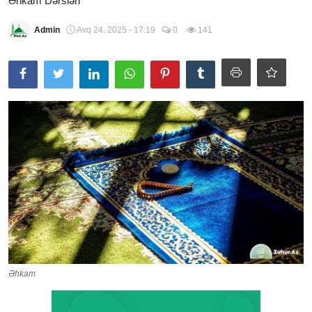
Əhkam Dərsləri
Şübhələrə Cavab
Admin
Avq 24, 2025 - 17:19
0
141
Xəbərlər
Digər
Namaz
Əhkam
Qalereya
Əhkam