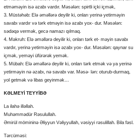
etməməyin isə əzabı vardır. Məsələn: spirtli içki içmək,
3. Müstəhəb: Elə əməllərə deyilir ki, onları yerinə yetirməyin
savabı vardır və tərk etməyin isə əzabı yox- dur. Məsələn:
sədəqə vermək, gecə namazı qılmaq.
4. Məkruh: Elə əməllərə deyilir ki, onları tərk et- məyin savabı
vardır, yerinə yetirməyin isə əzabı yox- dur. Məsələn: qaynar su
içmək, yeməyi üfürərək yemək.
5. Mübah: Elə əməllərə deyilir ki, onları tərk etmək və ya yerinə
yetirməyin nə əzabı, nə savabı var. Məsə- lən: oturub-durmaq,
yol getmək və libas geyinmək…
KƏLMEYİ TEYYİBƏ
La ilahə illəllah.
Muhəmmədür Rəsulullah.
Əmirül mömininə Əliyyun Vəliyyullah, vəsiyyi rəsulillah. Bila fəsl.
Tərcüməsi: