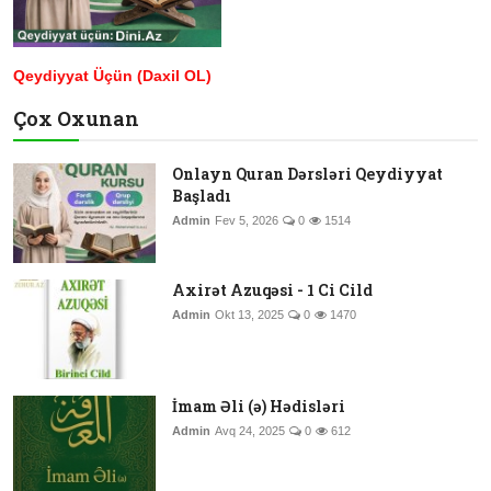
Qeydiyyat Üçün (Daxil OL)
Çox Oxunan
Onlayn Quran Dərsləri Qeydiyyat
Başladı
Admin
Fev 5, 2026
0
1514
Axirət Azuqəsi - 1 Ci Cild
Admin
Okt 13, 2025
0
1470
İmam Əli (ə) Hədisləri
Admin
Avq 24, 2025
0
612