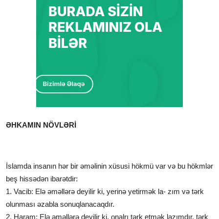
ƏHKAMIN NÖVLƏRİ
İslamda insanın hər bir əməlinin xüsusi hökmü var və bu hökmlər
beş hissədən ibarətdir:
1. Vacib: Elə əməllərə deyilir ki, yerinə yetirmək la- zım və tərk
olunması əzabla sonuqlanacaqdır.
2. Haram: Elə əməllərə deyilir ki, onalrı tərk etmək lazımdır, tərk