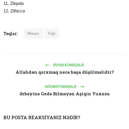
11. Zilqədə
12. Zilhiccə
Teqlər:
Əhkam
Fiqh
ƏVVƏLKI MƏQALƏ
Allahdan qorxmaq necə başa düşülməlidir?
NÖVBƏTI MƏQALƏ
Ərbəyinə Gedə Bilməyən Aşiqin Yuxusu
BU POSTA REAKSIYANIZ NƏDIR?