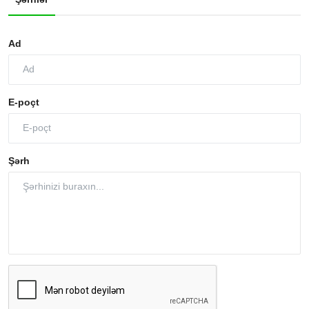
Ad
E-poçt
Şərh