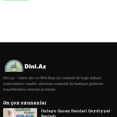
Dini.az – İslam dini və Əhli-Beyt (ə) məktəbi ilə bağlı etibarlı
məlumatların təqdim olunması məqsədi ilə fəaliyyət göstərən
maarifləndirici internet portalıdır.
Ən çox oxunanlar
Onlayn Quran Dərsləri Qeydiyyat
Başladı