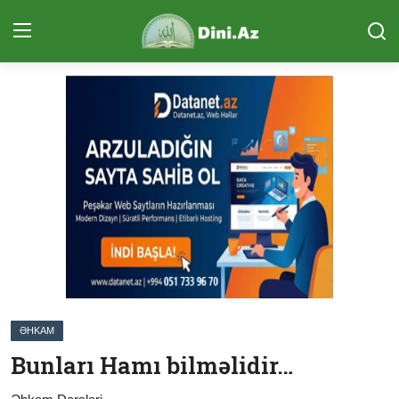
Daxil Ol
Qeydiyyat
Ana Səhifə
Qurani Kərim
Ünsiyyət (ÇAT)
Sual-Cavab
Təcvid Dərsi
ƏHKAM
Məqalələr
Bunları Hamı bilməlidir…
Quran və Təfsir