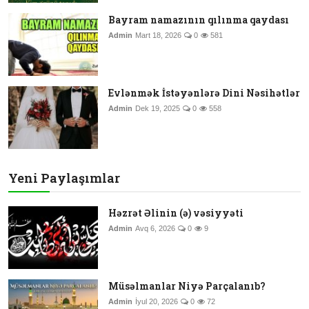
Bayram namazının qılınma qaydası
Admin
Mart 18, 2026
0
581
Evlənmək İstəyənlərə Dini Nəsihətlər
Admin
Dek 19, 2025
0
558
Yeni Paylaşımlar
Həzrət Əlinin (ə) vəsiyyəti
Admin
Avq 6, 2026
0
9
Müsəlmanlar Niyə Parçalanıb?
Admin
İyul 20, 2026
0
72