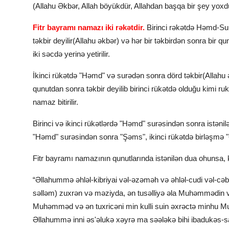
(Allahu Əkbər, Allah böyükdür, Allahdan başqa bir şey yoxd
Fitr bayramı namazı iki rәkәtdir.
Birinci rәkәtdә Hәmd-Sur
təkbir deyilir(Allahu əkbər) və hər bir təkbirdən sonra bir q
iki səcdə yerinə yetirilir.
İkinci rükətdə "Həmd" və surədən sonra dörd təkbir(Allahu ə
qunutdan sonra təkbir deyilib birinci rükətdə olduğu kimi ru
namaz bitirilir.
Birinci və ikinci rükətlərdə "Həmd" surəsindən sonra istənil
"Həmd" surəsindən sonra "Şəms", ikinci rükətdə birləşmə "
Fitr bayramı namazının qunutlarında istənilən dua ohunsa, k
“Əllahummə əhləl-kibriyai vəl-əzəməh və əhləl-cudi vəl-cəb
səlləm) zuxrən və məziyda, ən tusəlliyə əla Muhəmmədin və
Muhəmməd və ən tuxricəni min kulli suin əxrəctə minhu 
Əllahummə inni əs'əlukə xəyrə ma səələkə bihi ibadukəs-s