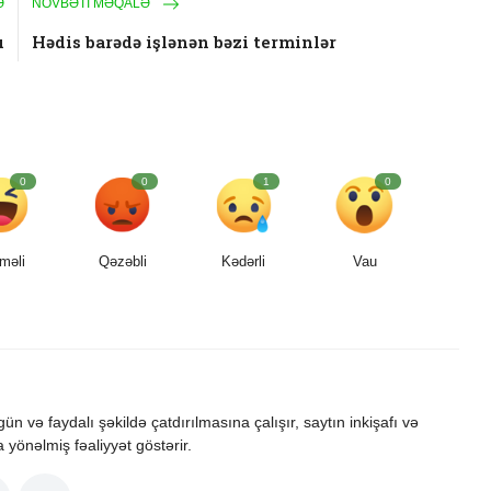
Ə
NÖVBƏTI MƏQALƏ
ı
Hədis barədə işlənən bəzi terminlər
0
0
1
0
məli
Qəzəbli
Kədərli
Vau
zgün və faydalı şəkildə çatdırılmasına çalışır, saytın inkişafı və
a yönəlmiş fəaliyyət göstərir.