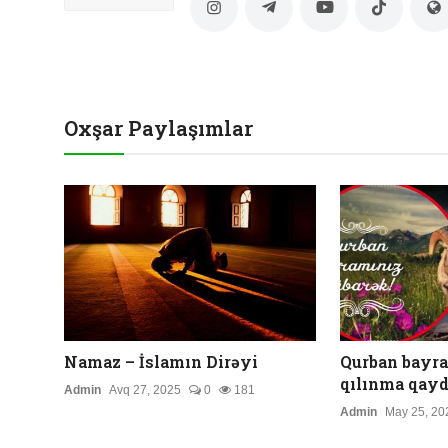
Oxşar Paylaşımlar
Namaz – İslamın Dirəyi
Qurban bayr
qılınma qayd
Admin
Avq 27, 2025
0
181
Admin
May 25, 20