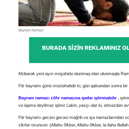
Bayram Namazı
Mübarək yeni ayın müşahidə olunmaq elan olunmaqla Ramaz
Fitr bayramı günü müstәhәbdir ki, gün qalxandan sonra bir 
Bayram namazı zöhr namazına qədər qılınmalıdır
, qılı
və iqamə deyilməz qılınır Lakin, yaxşı olar ki, etməzdən əvv
Fitr bayramı gecəsi gecəsi məğrib və işa namazlarından s
zikrlər oxunsun: (Allahu Əkbər, Allahu Əkbər, la ilahə illəll