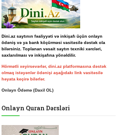
Dini.az saytının fəaliyyəti və inkişafı üçün onlayn
ödəniş və ya bank köçürməsi vasitəsilə dəstək ola
bilərsiniz. Toplanan vəsait saytın texniki xərcləri,
saxlanılması və inkişafına yönəldilir.
Hörmətli xeyirsevərlər, dini.az platformasına dəstək
olmaq istəyənlər ödənişi aşağıdakı link vasitəsilə
həyata keçirə bilərlər.
Onlayn Ödəmə (Daxil OL)
Onlayn Quran Dərsləri