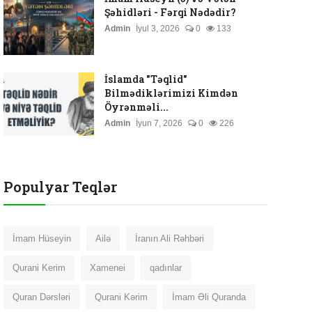
Şəhidləri - Fərqi Nədədir?
Admin
İyul 3, 2026
0
133
İslamda "Təqlid"
Bilmədiklərimizi Kimdən
Öyrənməli...
Admin
İyun 7, 2026
0
226
Populyar Teqlər
İmam Hüseyin
Ailə
İranın Ali Rəhbəri
Qurani Kerim
Xamenei
qadınlar
Quran Dərsləri
Qurani Kərim
İmam Əli Quranda