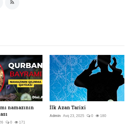
amı namazının
İlk Azan Tarixi
ası
Admin
Avq 23, 2025
0
180
26
0
171