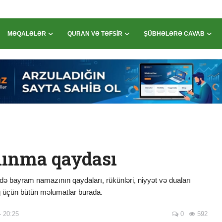
MƏQALƏLƏR
QURAN VƏ TƏFSIR
ŞÜBHƏLƏRƏ CAVAB
lınma qaydası
bayram namazının qaydaları, rükünləri, niyyət və duaları
q üçün bütün məlumatlar burada.
- 20:25
0
592