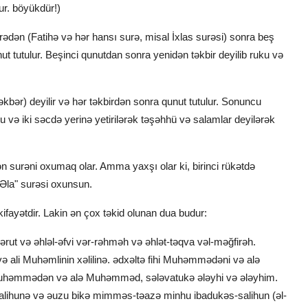
ur. böyükdür!)
әdәn (Fatihə və hər hansı surə, misal İxlas surəsi) sonra beş
unut tutulur. Beşinci qunutdan sonra yenidən təkbir deyilib ruku və
kbər) deyilir və hər təkbirdən sonra qunut tutulur. Sonuncu
ku və iki səcdə yerinə yetirilərək təşəhhü və salamlar deyilərək
ən surəni oxumaq olar. Amma yaxşı olar ki, birinci rükətdə
Əla" surəsi oxunsun.
ifаyәtdir. Lakin ən çox təkid olunan dua budur:
ərut və əhləl-əfvi vər-rəhməh və əhlət-təqva vəl-məğfirəh.
 ali Muhəmlinin xəlilinə. ədxəltə fihi Muhəmmədəni və alə
Muhəmmədən və alə Muhəmməd, sələvatukə ələyhi və ələyhim.
alihunə və əuzu bikə mimməs-təazə minhu ibadukəs-salihun (əl-