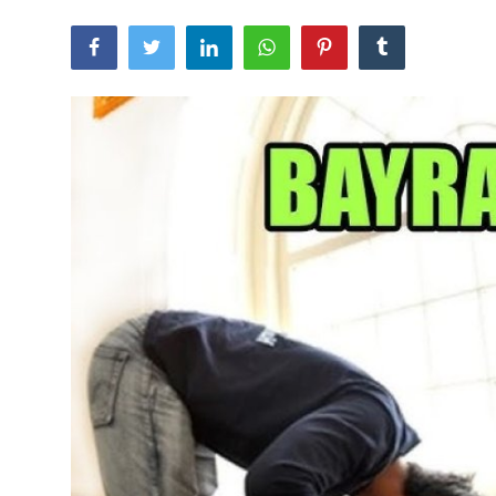
Quran və Təfsir
Şübhələrə Cavab
Xəbərlər
Digər
Namaz
Əhkam
Qalereya