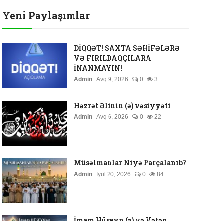
Yeni Paylaşımlar
DİQQƏT! SAXTA SƏHİFƏLƏRƏ
VƏ FIRILDAQÇILARA
İNANMAYIN!
Admin
Avq 9, 2026
0
3
Həzrət Əlinin (ə) vəsiyyəti
Admin
Avq 6, 2026
0
22
Müsəlmanlar Niyə Parçalanıb?
Admin
İyul 20, 2026
0
84
İmam Hüseyn (ə) və Vətən