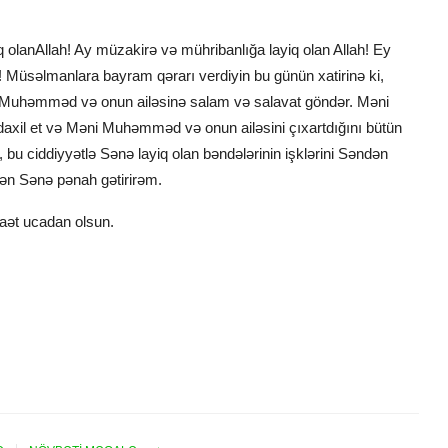
Allah! Ay müzakirə və mühribanlığa layiq olan Allah! Ey
 Müsəlmanlara bayram qərarı verdiyin bu günün xatirinə ki,
 Muhəmməd və onun ailəsinə salam və salavat göndər. Məni
axil et və Məni Muhəmməd və onun ailəsini çıxartdığını bütün
, bu ciddiyyətlə Sənə layiq olan bəndələrinin işklərini Səndən
dən Sənə pənah gətirirəm.
raәt ucadan olsun.