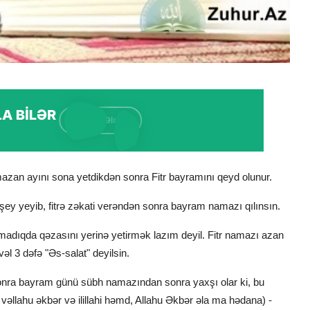
an ayını sona yetdikdən sonra Fitr bayramını qeyd olunur.
şey yeyib, fitrә zәkati verәndәn sonra bayram namazı qılınsın.
nmadıqda qəzasını yerinə yetirmək lazım deyil. Fitr namazı azan
əl 3 dəfə "Əs-salat" deyilsin.
onra bayram günü sübh namazından sonra yaxşı olar ki, bu
ah vəllahu əkbər və ilillahi həmd, Allahu Əkbər əla ma hədana) -