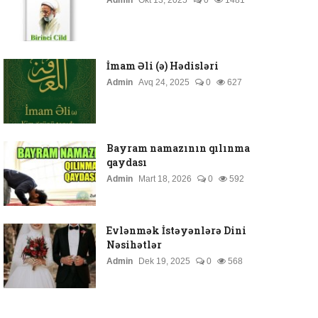
Admin
Okt 13, 2025
0
1481
İmam Əli (ə) Hədisləri
Admin
Avq 24, 2025
0
627
Bayram namazının qılınma
qaydası
Admin
Mart 18, 2026
0
592
Evlənmək İstəyənlərə Dini
Nəsihətlər
Admin
Dek 19, 2025
0
568