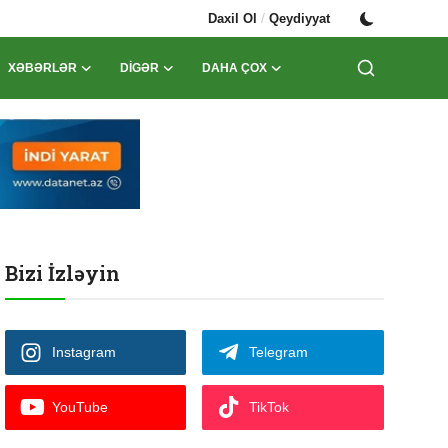
/
Daxil Ol
Qeydiyyat
XƏBƏRLƏR
DIGƏR
DAHA ÇOX
Bizi İzləyin
Instagram
Telegram
YouTube
TikTok