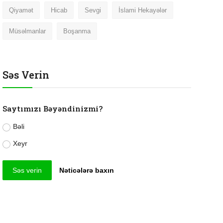
Qiyamət
Hicab
Sevgi
İslami Hekayələr
Müsəlmanlar
Boşanma
Səs Verin
Saytımızı Bəyəndinizmi?
Bəli
Xeyr
Səs verin
Nəticələrə baxın