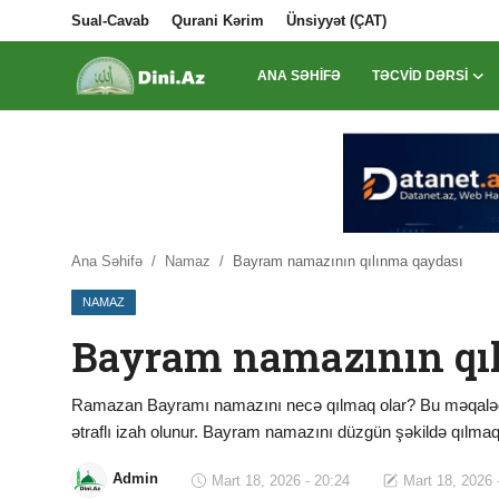
Sual-Cavab
Qurani Kərim
Ünsiyyət (ÇAT)
ANA SƏHIFƏ
TƏCVID DƏRSI
Daxil Ol
Qeydiyyat
Ana Səhifə
Sual-Cavab
Ana Səhifə
Namaz
Bayram namazının qılınma qaydası
NAMAZ
Qurani Kərim
Bayram namazının qı
Ünsiyyət (ÇAT)
Təcvid Dərsi
Ramazan Bayramı namazını necə qılmaq olar? Bu məqalədə 
ətraflı izah olunur. Bayram namazını düzgün şəkildə qılma
Məqalələr
Admin
Mart 18, 2026 - 20:24
Mart 18, 2026 