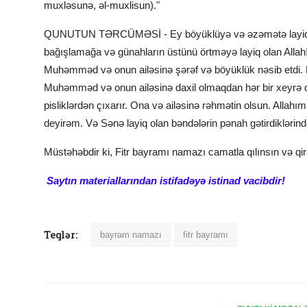
muxləsunə, əl-muxlisun)."
QUNUTUN TƏRCÜMƏSİ - Ey böyüklüyə və əzəmətə layiq olan
bağışlamağa və günahların üstünü örtməyə layiq olan Allah!
Muhəmməd və onun ailəsinə şərəf və böyüklük nəsib etdi.
Muhəmməd və onun ailəsinə daxil olmaqdan hər bir xeyrə d
pisliklərdən çıxarır. Ona və ailəsinə rəhmətin olsun. Allahım
deyirəm. Və Sənə layiq olan bəndələrin pənah gətirdiklərin
Müstәhәbdir ki, Fitr bayramı namazı camatla qılınsın və qi
Saytın materiallarından istifadəyə istinad vacibdir!
Teqlər:
bayram namazı
fitr bayramı