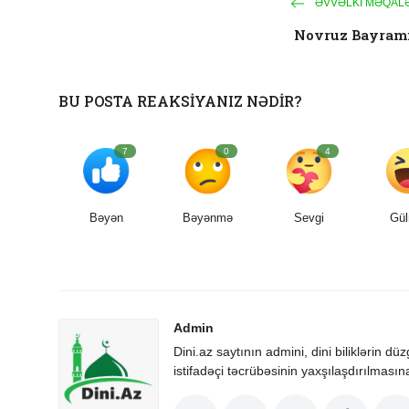
ƏVVƏLKI MƏQAL
Novruz Bayram
BU POSTA REAKSIYANIZ NƏDIR?
7
0
4
Bəyən
Bəyənmə
Sevgi
Gül
Admin
Dini.az saytının admini, dini biliklərin dü
istifadəçi təcrübəsinin yaxşılaşdırılmasın