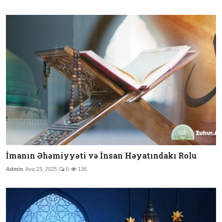
İmanın Əhəmiyyəti və İnsan Həyatındakı Rolu
Admin
Avq 23, 2025
0
136