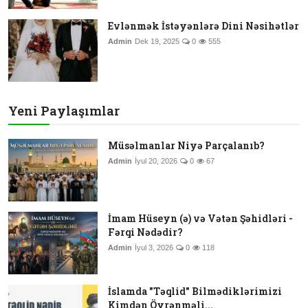
Evlənmək İstəyənlərə Dini Nəsihətlər
Admin
Dek 19, 2025
0
555
Yeni Paylaşımlar
Müsəlmanlar Niyə Parçalanıb?
Admin
İyul 20, 2026
0
67
İmam Hüseyn (ə) və Vətən Şəhidləri -
Fərqi Nədədir?
Admin
İyul 3, 2026
0
118
İslamda "Təqlid" Bilmədiklərimizi
Kimdən Öyrənməli...