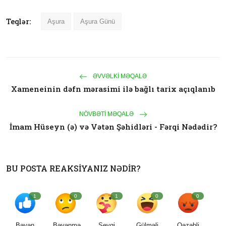
Teqlər:
Aşura
Aşura Günü
ƏVVƏLKI MƏQALƏ
Xameneinin dəfn mərasimi ilə bağlı tarix açıqlanıb
NÖVBƏTI MƏQALƏ
İmam Hüseyn (ə) və Vətən Şəhidləri - Fərqi Nədədir?
BU POSTA REAKSIYANIZ NƏDIR?
1
0
1
0
0
Bəyən
Bəyənmə
Sevgi
Gülməli
Qəzəbli