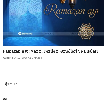
Ramazan Ayı: Vaxtı, Fəziləti, Əməlləri və Duaları
Admin
Fev 17, 2026
0
238
Şərhlər
Ad