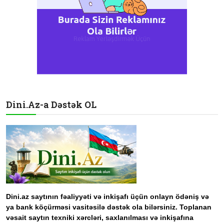
Dini.Az-a Dəstək OL
Dini.az saytının fəaliyyəti və inkişafı üçün onlayn ödəniş və
ya bank köçürməsi vasitəsilə dəstək ola bilərsiniz. Toplanan
vəsait saytın texniki xərcləri, saxlanılması və inkişafına