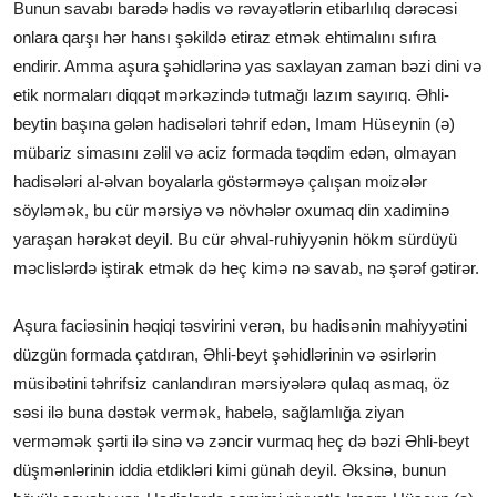
Bunun savabı barədə hədis və rəvayətlərin etibarlılıq dərəcəsi
onlara qarşı hər hansı şəkildə etiraz etmək ehtimalını sıfıra
endirir. Amma aşura şəhidlərinə yas saxlayan zaman bəzi dini və
etik normaları diqqət mərkəzində tutmağı lazım sayırıq. Əhli-
beytin başına gələn hadisələri təhrif edən, Imam Hüseynin (ə)
mübariz simasını zəlil və aciz formada təqdim edən, olmayan
hadisələri al-əlvan boyalarla göstərməyə çalışan moizələr
söyləmək, bu cür mərsiyə və növhələr oxumaq din xadiminə
yaraşan hərəkət deyil. Bu cür əhval-ruhiyyənin hökm sürdüyü
məclislərdə iştirak etmək də heç kimə nə savab, nə şərəf gətirər.
Aşura faciəsinin həqiqi təsvirini verən, bu hadisənin mahiyyətini
düzgün formada çatdıran, Əhli-beyt şəhidlərinin və əsirlərin
müsibətini təhrifsiz canlandıran mərsiyələrə qulaq asmaq, öz
səsi ilə buna dəstək vermək, habelə, sağlamlığa ziyan
verməmək şərti ilə sinə və zəncir vurmaq heç də bəzi Əhli-beyt
düşmənlərinin iddia etdikləri kimi günah deyil. Əksinə, bunun