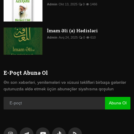
Admin
Okt 13, 2025
0
1466
İmam Əli (ə) Hədisləri
Admin
Avq 24, 2025
0
610
E-Poçt Abunə Ol
Ən son xəbərləri, yeniləmələri və xüsusi təklifləri birbaşa gələnlər
qutunuzda əldə etmək üçün abunəçilər siyahısına qoşulun
Abunə Ol