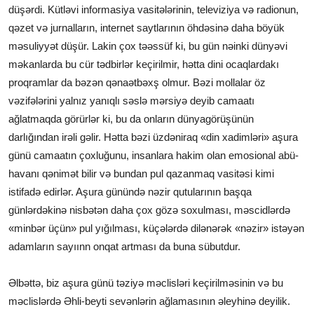
düşərdi. Kütləvi informasiya vasitələrinin, televiziya və radionun,
qəzet və jurnalların, internet saytlarının öhdəsinə daha böyük
məsuliyyət düşür. Lakin çox təəssüf ki, bu gün nəinki dünyəvi
məkanlarda bu cür tədbirlər keçirilmir, hətta dini ocaqlardakı
proqramlar da bəzən qənaətbəxş olmur. Bəzi mollalar öz
vəzifələrini yalnız yanıqlı səslə mərsiyə deyib camaatı
ağlatmaqda görürlər ki, bu da onların dünyagörüşünün
darlığından irəli gəlir. Hətta bəzi üzdəniraq «din xadimləri» aşura
günü camaatın çoxluğunu, insanlara hakim olan emosional abü-
havanı qənimət bilir və bundan pul qazanmaq vasitəsi kimi
istifadə edirlər. Aşura günündə nəzir qutularının başqa
günlərdəkinə nisbətən daha çox gözə soxulması, məscidlərdə
«minbər üçün» pul yığılması, küçələrdə dilənərək «nəzir» istəyən
adamların sayıınn onqat artması da buna sübutdur.
Əlbəttə, biz aşura günü təziyə məclisləri keçirilməsinin və bu
məclislərdə Əhli-beyti sevənlərin ağlamasının əleyhinə deyilik.