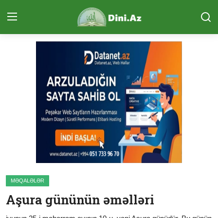
Daxil Ol
Qeydiyyat
Ana Səhifə
Sual-Cavab
Qurani Kərim
Ünsiyyət (ÇAT)
Təcvid Dərsi
MƏQALƏLƏR
Məqalələr
Aşura gününün əməlləri
Quran və Təfsir