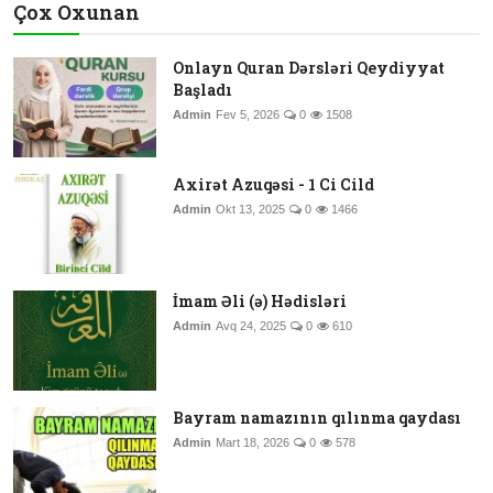
Çox Oxunan
Onlayn Quran Dərsləri Qeydiyyat
Başladı
Admin
Fev 5, 2026
0
1508
Axirət Azuqəsi - 1 Ci Cild
Admin
Okt 13, 2025
0
1466
İmam Əli (ə) Hədisləri
Admin
Avq 24, 2025
0
610
Bayram namazının qılınma qaydası
Admin
Mart 18, 2026
0
578