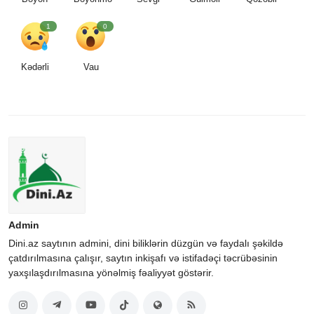
1
0
Kədərli
Vau
Admin
Dini.az saytının admini, dini biliklərin düzgün və faydalı şəkildə
çatdırılmasına çalışır, saytın inkişafı və istifadəçi təcrübəsinin
yaxşılaşdırılmasına yönəlmiş fəaliyyət göstərir.