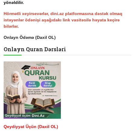
yönəldilir.
Hörmətli xeyirsevərlər, dini.az platformasına dəstək olmaq
istəyənlər ödənişi aşağıdakı link vasitəsilə həyata keçirə
bilərlər.
Onlayn Ödəmə (Daxil OL)
Onlayn Quran Dərsləri
Qeydiyyat Üçün (Daxil OL)