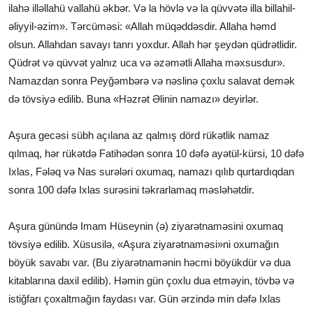
ilahə illəllahü vallahü əkbər. Və la hövlə və la qüvvətə illa billahil-
əliyyil-əzim». Tərcüməsi: «Allah müqəddəsdir. Allaha həmd
olsun. Allahdan savayı tanrı yoxdur. Allah hər şeydən qüdrətlidir.
Qüdrət və qüvvət yalnız uca və əzəmətli Allaha məxsusdur».
Namazdan sonra Peyğəmbərə və nəslinə çoxlu salavat demək
də tövsiyə edilib. Buna «Həzrət Əlinin namazı» deyirlər.
Aşura gecəsi sübh açılana az qalmış dörd rükətlik namaz
qılmaq, hər rükətdə Fatihədən sonra 10 dəfə ayətül-kürsi, 10 dəfə
Ixlas, Fələq və Nas surələri oxumaq, namazı qılıb qurtardıqdan
sonra 100 dəfə Ixlas surəsini təkrarlamaq məsləhətdir.
Aşura günündə Imam Hüseynin (ə) ziyarətnaməsini oxumaq
tövsiyə edilib. Xüsusilə, «Aşura ziyarətnaməsi»ni oxumağın
böyük savabı var. (Bu ziyarətnamənin həcmi böyükdür və dua
kitablarına daxil edilib). Həmin gün çoxlu dua etməyin, tövbə və
istiğfarı çoxaltmağın faydası var. Gün ərzində min dəfə Ixlas