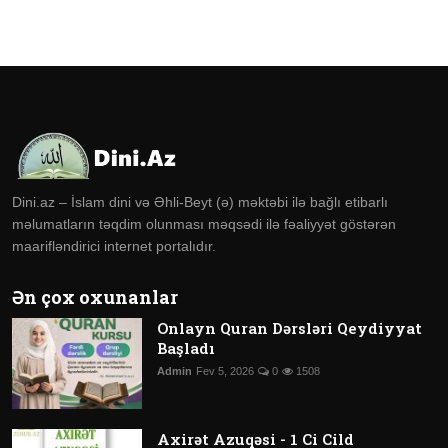
Dini.az – İslam dini və Əhli-Beyt (ə) məktəbi ilə bağlı etibarlı
məlumatların təqdim olunması məqsədi ilə fəaliyyət göstərən
maarifləndirici internet portalıdır.
Ən çox oxunanlar
Onlayn Quran Dərsləri Qeydiyyat
Başladı
Admin
Fev 5, 2026
0
1508
Axirət Azuqəsi - 1 Ci Cild