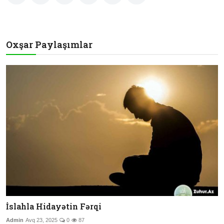
Oxşar Paylaşımlar
İslahla Hidayətin Fərqi
Admin
Avq 23, 2025
0
87