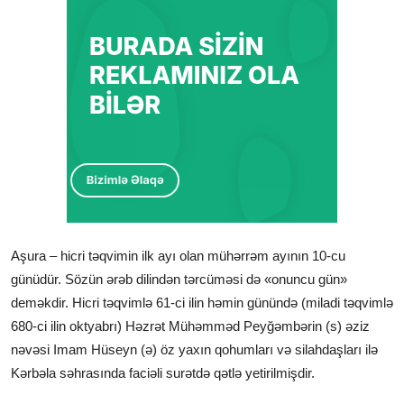
Aşura – hicri təqvimin ilk ayı olan mühərrəm ayının 10-cu
günüdür. Sözün ərəb dilindən tərcüməsi də «onuncu gün»
deməkdir. Hicri təqvimlə 61-ci ilin həmin günündə (miladi təqvimlə
680-ci ilin oktyabrı) Həzrət Mühəmməd Peyğəmbərin (s) əziz
nəvəsi Imam Hüseyn (ə) öz yaxın qohumları və silahdaşları ilə
Kərbəla səhrasında faciəli surətdə qətlə yetirilmişdir.