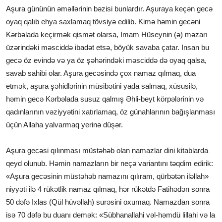
Aşura gününün əməllərinin bəzisi bunlardır. Aşuraya keçən gecə
oyaq qalıb ehya saxlamaq tövsiyə edilib. Kimə həmin gecəni
Kərbəlada keçirmək qismət olarsa, Imam Hüseynin (ə) məzarı
üzərindəki məsciddə ibadət etsə, böyük savaba çatar. Insan bu
gecə öz evində və ya öz şəhərindəki məsciddə də oyaq qalsa,
savab sahibi olar. Aşura gecəsində çox namaz qılmaq, dua
etmək, aşura şəhidlərinin müsibətini yada salmaq, xüsusilə,
həmin gecə Kərbəlada susuz qalmış Əhli-beyt körpələrinin və
qadınlarının vəziyyətini xatırlamaq, öz günahlarının bağışlanması
üçün Allaha yalvarmaq yerinə düşər.
Aşura gecəsi qılınması müstəhəb olan namazlar dini kitablarda
qeyd olunub. Həmin namazların bir neçə variantını təqdim edirik:
«Aşura gecəsinin müstəhəb namazını qılıram, qürbətən iləllah»
niyyəti ilə 4 rükətlik namaz qılmaq, hər rükətdə Fatihədən sonra
50 dəfə Ixlas (Qül hüvəllah) surəsini oxumaq. Namazdan sonra
isə 70 dəfə bu duanı demək: «Sübhanallahi vəl-həmdü lillahi və la