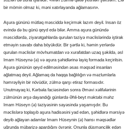
bir mömin olmaz ki, məni xatırlayanda ağlamasın».
Aşura gününü mütləq məsciddə keçirmək lazım deyil. Insan öz
evində də bu günü qeyd edə bilər. Amma aşura günündə
məscidlərdə, ziyarətgahlarda qurulan təziyə məclislərində iştirak
etməyin savabı daha böyükdür. Bir şərtlə ki, həmin yerlərdə
qurulan məclislər mövhumatdan və xurafatdan uzaq şəkildə, əsl
Imam Hüseynə (ə) və aşura şəhidlərinə layiq formada keçirilsin.
Aşura gününün qeyd edilməsindən əsas məqsəd insanları
ağlatmaq deyil. Ağlamaq da haqqa bağlılığın və məzlumlarla
həmrəyliyin bir növüdür, zülmə qarşı etiraz formasıdır.
Unutmayaq ki, Kərbəla faciəsindən sonra Əməvi xəlifələrinin
zülmünün ərşə dayandığı günlərdə Əhli-beyt məktəbi məhz
Imam Hüseyn (ə) təziyəsinin sayəsində yaşamışdır. Bu
məclislərə toplaşıb aşura hadisəsini yad edən, şəhidlərə mərsiyə
deyib ağlayan adamlar Imam Hüseynin (ə) hansı məqsədlər
uğrunda mübarizə apardığını öyrənir, Onunla düşmənçilik edən