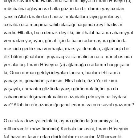
böyük savabı var. Hədislərdə səmimi niyyətlə Imam Hüseyn (ə)
müsibətinə ağlayan və hətta gözündən bir damcı yaş axıdan
şəxsin Allah tərəfindən hədsiz mükafatlara layiq görüləcəyi,
axirətdə uca məqama sahib olacağı haqqında xeyli hədislər
vardır. Əlbəttə, bu o demək deyil ki, bir il halal-harama əhəmiyyət
vermədən yaşayan, günah içində batan adam aşura günündə
məscidə gedib sinə vurmaqla, mərsiyə deməklə, ağlamaqla bir
illik bütün günahlarını yuyacaq və cənnətin ən uca mərtəbəsində
yer alacaq. Imam Hüseynə (ə) ağlamağa o adamın haqqı çatar
ki, Onun qurban getdiyi ideyaları tanısın, bunlara ehtiramla
yanaşsın, günahdan çəkinsin. Əks halda, özü Yezid kimi
yaşayıb, camaatın gözündə yaxşı görünmək üçün, ya da
cəhənnəmə düşməmək xatirinə əzadarlıq etməyin nə faydası
var? Allah bu cür əzadarlığı qəbul edərmi və ona savab yazarmı?
Oxuculara tövsiyə edirik ki, aşura günündə (ümumiyyətlə,
mühərrəmlik mövsümündə) Kərbəla faciəsini, Imam Hüseynin
(ə) həyatını təsvir edən dini kitablar oxusunlar. Mühərrəmlik