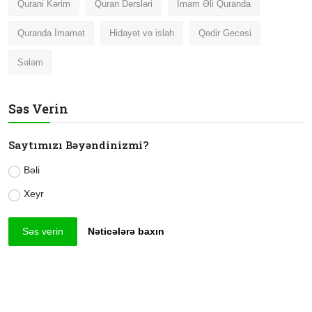
Qurani Kərim
Quran Dərsləri
İmam Əli Quranda
Quranda İmamət
Hidayət və islah
Qədir Gecəsi
Sələm
Səs Verin
Saytımızı Bəyəndinizmi?
Bəli
Xeyr
Səs verin
Nəticələrə baxın