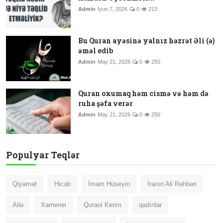
Admin
İyun 7, 2026
0
213
Bu Quran ayəsinə yalnız həzrət Əli (ə)
əməl edib
Admin
May 21, 2026
0
250
Quran oxumaq həm cismə və həm də
ruha şəfa verər
Admin
May 21, 2026
0
250
Populyar Teqlər
Qiyamət
Hicab
İmam Hüseyin
İranın Ali Rəhbəri
Ailə
Xamenei
Qurani Kerim
qadınlar