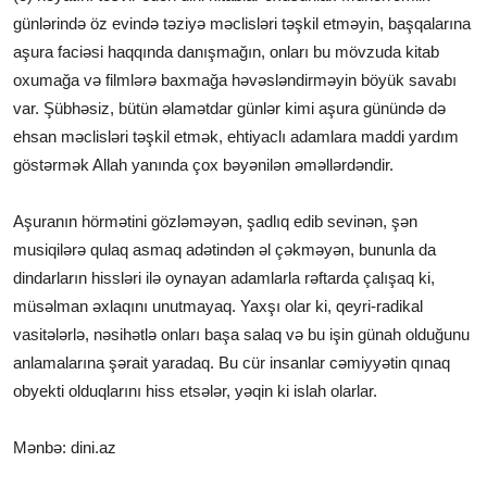
günlərində öz evində təziyə məclisləri təşkil etməyin, başqalarına
aşura faciəsi haqqında danışmağın, onları bu mövzuda kitab
oxumağa və filmlərə baxmağa həvəsləndirməyin böyük savabı
var. Şübhəsiz, bütün əlamətdar günlər kimi aşura günündə də
ehsan məclisləri təşkil etmək, ehtiyaclı adamlara maddi yardım
göstərmək Allah yanında çox bəyənilən əməllərdəndir.
Aşuranın hörmətini gözləməyən, şadlıq edib sevinən, şən
musiqilərə qulaq asmaq adətindən əl çəkməyən, bununla da
dindarların hissləri ilə oynayan adamlarla rəftarda çalışaq ki,
müsəlman əxlaqını unutmayaq. Yaxşı olar ki, qeyri-radikal
vasitələrlə, nəsihətlə onları başa salaq və bu işin günah olduğunu
anlamalarına şərait yaradaq. Bu cür insanlar cəmiyyətin qınaq
obyekti olduqlarını hiss etsələr, yəqin ki islah olarlar.
Mənbə: dini.az