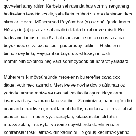
qüvvələri tanıyırdılar. Kərbəla səhrasında baş vermiş rəngarəng
hadisələrin təsvirini eşidir, şəhidlərin mübarizlik məktəbindən dərs
alırdılar. Həzrət Mühəmməd Peyğəmbər (s) öz sağlığında Imam
Hüseynin (ə) gələcək şəhadətini dəfələrlə xəbər vermişdi. Bu
hədislərin bir qismində Kərbəla faciəsinin sonrakı nəsillərə də
böyük ideoloji və əxlaqi təsir göstərəcəyi bildirilir. Hədislərin
birində deyilir ki, Peyğəmbər buyurub: «Hüseynin qətli
möminlərin qəlbində heç vaxt sönməyəcək bir hərarət yaradar».
Mühərrəmlik mövsümündə məsələnin bu tərəfinə daha çox
diqqət yetirmək lazımdır. Mərsiyə və növhə deyib ağlamaq öz
yerində, amma moizə və nəsihət vasitəsilə aşura ideyalarını
insanlara başa salmaq daha vacibdir. Zənnimizcə, həmin gün dini
ocaqlarda məclis keçirməklə məhdudlaşmaqdansa, elm və təhsil
ocaqlarında – mədəniyyət sarayları, kitabxanalar, ali təhsil
müəssisələri, muzeylər və sairə obyektlərdə də elmi-nəzəri
konfranslar təşkil etmək, din xadimləri ilə görüş keçirmək yerinə