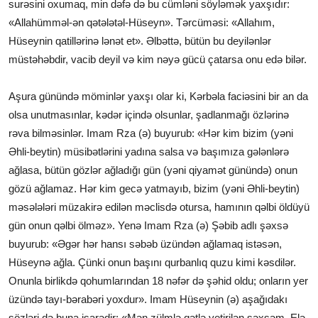
surəsini oxumaq, min dəfə də bu cümləni söyləmək yaxşıdır:
«Allahümməl-ən qətələtəl-Hüseyn». Tərcüməsi: «Allahım,
Hüseynin qatillərinə lənət et». Əlbəttə, bütün bu deyilənlər
müstəhəbdir, vacib deyil və kim nəyə gücü çatarsa onu edə bilər.
Aşura günündə möminlər yaxşı olar ki, Kərbəla faciəsini bir an da
olsa unutmasınlar, kədər içində olsunlar, şadlanmağı özlərinə
rəva bilməsinlər. Imam Rza (ə) buyurub: «Hər kim bizim (yəni
Əhli-beytin) müsibətlərini yadına salsa və başımıza gələnlərə
ağlasa, bütün gözlər ağladığı gün (yəni qiyamət günündə) onun
gözü ağlamaz. Hər kim gecə yatmayıb, bizim (yəni Əhli-beytin)
məsələləri müzakirə edilən məclisdə otursa, hamının qəlbi öldüyü
gün onun qəlbi ölməz». Yenə Imam Rza (ə) Şəbib adlı şəxsə
buyurub: «Əgər hər hansı səbəb üzündən ağlamaq istəsən,
Hüseynə ağla. Çünki onun başını qurbanlıq quzu kimi kəsdilər.
Onunla birlikdə qohumlarından 18 nəfər də şəhid oldu; onların yer
üzündə tayı-bərabəri yoxdur». Imam Hüseynin (ə) aşağıdakı
sözləri də buna işarədir: «Mən zülmlə qətlə yetirilən şəxsəm. Elə